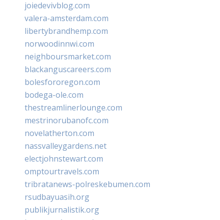
joiedevivblog.com
valera-amsterdam.com
libertybrandhemp.com
norwoodinnwi.com
neighboursmarket.com
blackanguscareers.com
bolesfororegon.com
bodega-ole.com
thestreamlinerlounge.com
mestrinorubanofc.com
novelatherton.com
nassvalleygardens.net
electjohnstewart.com
omptourtravels.com
tribratanews-polreskebumen.com
rsudbayuasih.org
publikjurnalistik.org