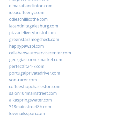
elmazatlanclinton.com
ideacoffeenyc.com
odieschillicothe.com
lacantinitagalesburg.com
pizzadeliverybristol.com
greenstarsmogcheck.com
happypawspl.com
callahansautoservicecenter.com
georgiascornermarket.com
perfectfit24-7.com
portugalprivatedriver.com
von-racer.com
coffeeshopcharleston.com
salon104mainstreet.com
alkaspringswater.com
318mainstreet8h.com
lovenailsspari.com