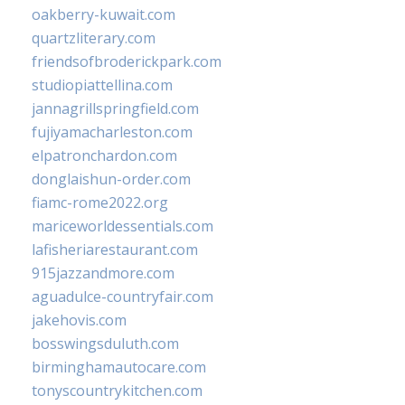
oakberry-kuwait.com
quartzliterary.com
friendsofbroderickpark.com
studiopiattellina.com
jannagrillspringfield.com
fujiyamacharleston.com
elpatronchardon.com
donglaishun-order.com
fiamc-rome2022.org
mariceworldessentials.com
lafisheriarestaurant.com
915jazzandmore.com
aguadulce-countryfair.com
jakehovis.com
bosswingsduluth.com
birminghamautocare.com
tonyscountrykitchen.com