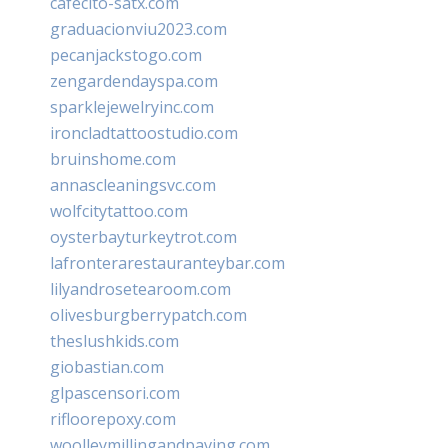
cafecito-satx.com
graduacionviu2023.com
pecanjackstogo.com
zengardendayspa.com
sparklejewelryinc.com
ironcladtattoostudio.com
bruinshome.com
annascleaningsvc.com
wolfcitytattoo.com
oysterbayturkeytrot.com
lafronterarestauranteybar.com
lilyandrosetearoom.com
olivesburgberrypatch.com
theslushkids.com
giobastian.com
glpascensori.com
rifloorepoxy.com
woolleymillingandpaving.com