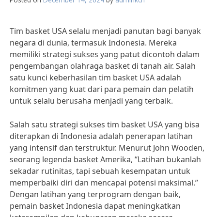
Tim basket USA selalu menjadi panutan bagi banyak
negara di dunia, termasuk Indonesia. Mereka
memiliki strategi sukses yang patut dicontoh dalam
pengembangan olahraga basket di tanah air. Salah
satu kunci keberhasilan tim basket USA adalah
komitmen yang kuat dari para pemain dan pelatih
untuk selalu berusaha menjadi yang terbaik.
Salah satu strategi sukses tim basket USA yang bisa
diterapkan di Indonesia adalah penerapan latihan
yang intensif dan terstruktur. Menurut John Wooden,
seorang legenda basket Amerika, “Latihan bukanlah
sekadar rutinitas, tapi sebuah kesempatan untuk
memperbaiki diri dan mencapai potensi maksimal.”
Dengan latihan yang terprogram dengan baik,
pemain basket Indonesia dapat meningkatkan