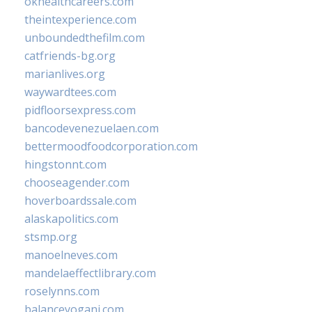
okhealthcareers.com
theintexperience.com
unboundedthefilm.com
catfriends-bg.org
marianlives.org
waywardtees.com
pidfloorsexpress.com
bancodevenezuelaen.com
bettermoodfoodcorporation.com
hingstonnt.com
chooseagender.com
hoverboardssale.com
alaskapolitics.com
stsmp.org
manoelneves.com
mandelaeffectlibrary.com
roselynns.com
balanceyoganj.com