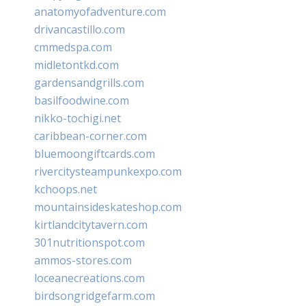
anatomyofadventure.com
drivancastillo.com
cmmedspa.com
midletontkd.com
gardensandgrills.com
basilfoodwine.com
nikko-tochigi.net
caribbean-corner.com
bluemoongiftcards.com
rivercitysteampunkexpo.com
kchoops.net
mountainsideskateshop.com
kirtlandcitytavern.com
301nutritionspot.com
ammos-stores.com
loceanecreations.com
birdsongridgefarm.com