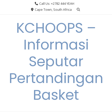
Skip
Call Us: +2782 444 YEAH
to
Cape Town, South Africa
content
KCHOOPS –
Informasi
Seputar
Pertandingan
Basket