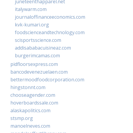
juneteenthapparel.net
italywarm.com
journaloffinanceeconomics.com
kvk-kumari.org
foodscienceandtechnology.com
scisportsscience.com
addisababacuisineaz.com
burgerimcamas.com
pidfloorsexpress.com
bancodevenezuelaen.com
bettermoodfoodcorporation.com
hingstonnt.com
chooseagender.com
hoverboardssale.com
alaskapolitics.com
stsmp.org
manoelneves.com