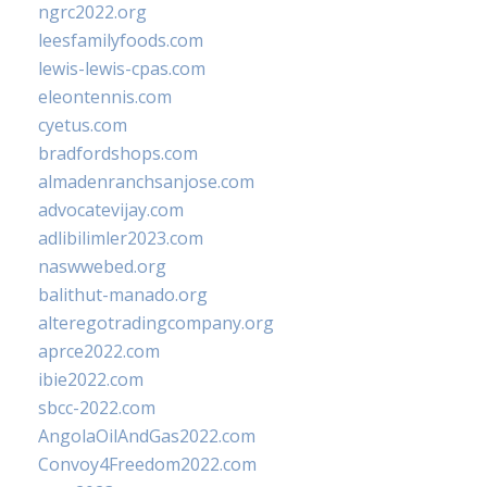
ngrc2022.org
leesfamilyfoods.com
lewis-lewis-cpas.com
eleontennis.com
cyetus.com
bradfordshops.com
almadenranchsanjose.com
advocatevijay.com
adlibilimler2023.com
naswwebed.org
balithut-manado.org
alteregotradingcompany.org
aprce2022.com
ibie2022.com
sbcc-2022.com
AngolaOilAndGas2022.com
Convoy4Freedom2022.com