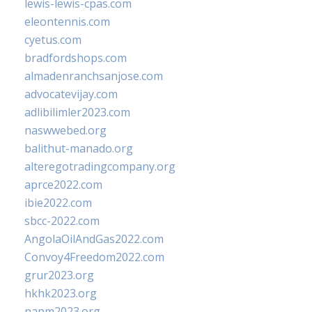
lewis-lewis-cpas.com
eleontennis.com
cyetus.com
bradfordshops.com
almadenranchsanjose.com
advocatevijay.com
adlibilimler2023.com
naswwebed.org
balithut-manado.org
alteregotradingcompany.org
aprce2022.com
ibie2022.com
sbcc-2022.com
AngolaOilAndGas2022.com
Convoy4Freedom2022.com
grur2023.org
hkhk2023.org
napm2023.org