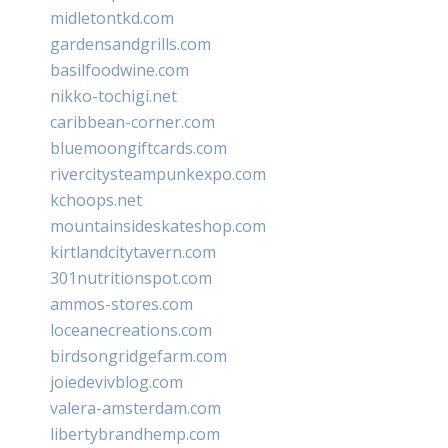
midletontkd.com
gardensandgrills.com
basilfoodwine.com
nikko-tochigi.net
caribbean-corner.com
bluemoongiftcards.com
rivercitysteampunkexpo.com
kchoops.net
mountainsideskateshop.com
kirtlandcitytavern.com
301nutritionspot.com
ammos-stores.com
loceanecreations.com
birdsongridgefarm.com
joiedevivblog.com
valera-amsterdam.com
libertybrandhemp.com