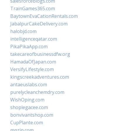
salesforceblogs.com
TrainGames365.com
BaytownEvaCationRentals.com
JabalpurCakeDelivery.com
halobjd.com
intelligenceqatar.com
PikaPikaApp.com
takecareofbusinessdfw.org
HamadaOfJapan.com
VersifyLifestyle.com
kingscreekadventures.com
antaeuslabs.com
purelycleanchemdry.com
WishOping.com
shoplegacee.com
bonvivantshop.com
CupPlante.com
mpzin.com