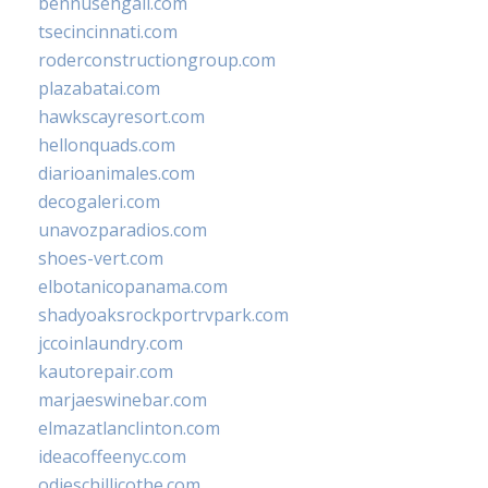
bennusehgall.com
tsecincinnati.com
roderconstructiongroup.com
plazabatai.com
hawkscayresort.com
hellonquads.com
diarioanimales.com
decogaleri.com
unavozparadios.com
shoes-vert.com
elbotanicopanama.com
shadyoaksrockportrvpark.com
jccoinlaundry.com
kautorepair.com
marjaeswinebar.com
elmazatlanclinton.com
ideacoffeenyc.com
odieschillicothe.com