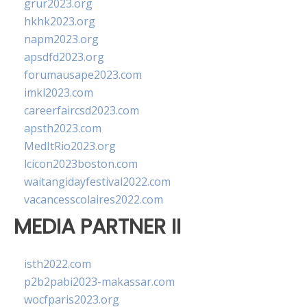
grur2023.org
hkhk2023.org
napm2023.org
apsdfd2023.org
forumausape2023.com
imkl2023.com
careerfaircsd2023.com
apsth2023.com
MedItRio2023.org
lcicon2023boston.com
waitangidayfestival2022.com
vacancesscolaires2022.com
MEDIA PARTNER II
isth2022.com
p2b2pabi2023-makassar.com
wocfparis2023.org