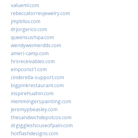
valueml.com
rebeccatorresjewelry.com
jmpbliss.com
drjorgerico.com
queensushipa.com
wendyweimerdds.com
ameri-camp.com
hrsreceivables.com
empconst1.com
cinderella-support.com
bigpinkrestaurant.com
inspirehuahin.com
memmingerspainting.com
jeremypbeasley.com
thesandwichdepotcos.com
drgiggleshouseofpain.com
hotflashdesigns.com