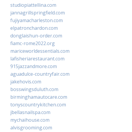
studiopiattellina.com
jannagrillspringfield.com
fujiyamacharleston.com
elpatronchardon.com
donglaishun-order.com
fiamc-rome2022.org
mariceworldessentials.com
lafisheriarestaurant.com
915jazzandmore.com
aguadulce-countryfair.com
jakehovis.com
bosswingsduluth.com
birminghamautocare.com
tonyscountrykitchen.com
jbellasnailspa.com
mychaihouse.com
alvisgrooming.com