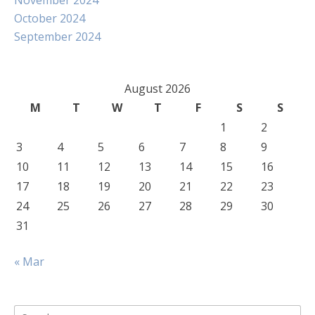
November 2024
October 2024
September 2024
August 2026
M
T
W
T
F
S
S
1
2
3
4
5
6
7
8
9
10
11
12
13
14
15
16
17
18
19
20
21
22
23
24
25
26
27
28
29
30
31
« Mar
Search