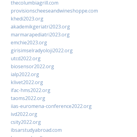
thecolumbiagrill.com
provisionscheeseandwineshoppe.com
khedi2023.org
akademikgeriatri2023.org
marmarapediatri2023.org
emchie2023.org
girisimselradyoloji2022.org
utcd2022.org
biosensor2022.org
ialp2022.org
klivet2022.org
ifac-hms2022.org
taoms2022.org
iias-euromena-conference2022.org
ivd2022.org
csity2022.org
ibsarstudyabroad.com