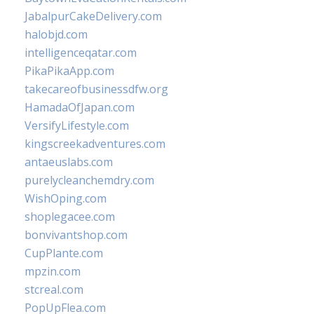
JabalpurCakeDelivery.com
halobjd.com
intelligenceqatar.com
PikaPikaApp.com
takecareofbusinessdfw.org
HamadaOfJapan.com
VersifyLifestyle.com
kingscreekadventures.com
antaeuslabs.com
purelycleanchemdry.com
WishOping.com
shoplegacee.com
bonvivantshop.com
CupPlante.com
mpzin.com
stcreal.com
PopUpFlea.com