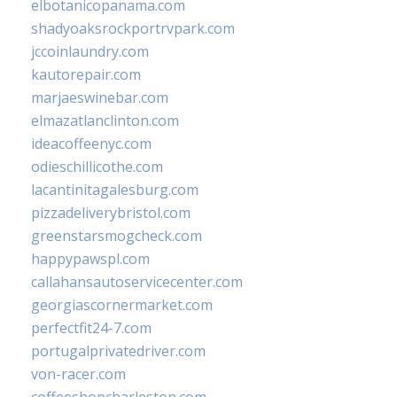
elbotanicopanama.com
shadyoaksrockportrvpark.com
jccoinlaundry.com
kautorepair.com
marjaeswinebar.com
elmazatlanclinton.com
ideacoffeenyc.com
odieschillicothe.com
lacantinitagalesburg.com
pizzadeliverybristol.com
greenstarsmogcheck.com
happypawspl.com
callahansautoservicecenter.com
georgiascornermarket.com
perfectfit24-7.com
portugalprivatedriver.com
von-racer.com