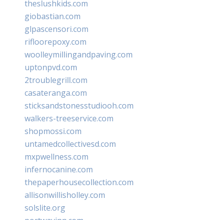
theslushkids.com
giobastian.com
glpascensori.com
rifloorepoxy.com
woolleymillingandpaving.com
uptonpvd.com
2troublegrill.com
casateranga.com
sticksandstonesstudiooh.com
walkers-treeservice.com
shopmossi.com
untamedcollectivesd.com
mxpwellness.com
infernocanine.com
thepaperhousecollection.com
allisonwillisholley.com
solslite.org