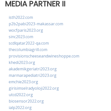
MEDIA PARTNER II
isth2022.com
p2b2pabi2023-makassar.com
wocfparis2023.org
sinc2023.com
scdlqatar2022-qa.com
thecolumbiagrill.com
provisionscheeseandwineshoppe.com
khedi2023.org
akademikgeriatri2023.org
marmarapediatri2023.org
emchie2023.org
girisimselradyoloji2022.org
utcd2022.org
biosensor2022.org
ialp2022.org