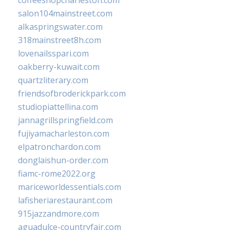
coffeeshopcharleston.com
salon104mainstreet.com
alkaspringswater.com
318mainstreet8h.com
lovenailsspari.com
oakberry-kuwait.com
quartzliterary.com
friendsofbroderickpark.com
studiopiattellina.com
jannagrillspringfield.com
fujiyamacharleston.com
elpatronchardon.com
donglaishun-order.com
fiamc-rome2022.org
mariceworldessentials.com
lafisheriarestaurant.com
915jazzandmore.com
aguadulce-countryfair.com