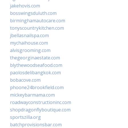
jakehovis.com
bosswingsduluth.com
birminghamautocare.com
tonyscountrykitchen.com
jbellasnailspa.com
mychaihouse.com
alvisgrooming.com
thegeorginaestate.com
blythewoodseafood.com
paolosdelibangkok.com
bobacove.com
phoone24brookfield.com
mickeybarmama.com
roadwayconstructioninc.com
shopdragonflyboutique.com
sportszilla.org
batchprovisionsbar.com