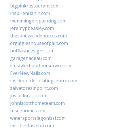
bigpinkrestaurant.com
inspirehuahin.com
memmingerspainting.com
jeremypbeasley.com
thesandwichdepotcos.com
drgiggleshouseofpain.com
hotflashdesigns.com
garagenadeau.com
lifestylechauffeurservice.com
EverNewNails.com
insideoutdecoratingcentre.com
salvatoresinpoint.com
jovialfloralco.com
johnlscotthometeam.com
u-seehomes.com
watersportslagonissi.com
mischieffashion.com