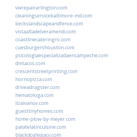
vwrepairarlington.com
cleaningservicebaltimore-md.com
beckslandscapeandfence.com
vistaaltadelveramendi.com
coastlinecateringnc.com
cuesburgershouston.com
psicologiaespecializadaencampeche.com
dmtacos.com
crescentstreetprinting.com
hornopizza.com
driveadragster.com
hematologa.com
lizaivanov.com
guesttinyhomes.com
home-plow-by-meyer.com
palatelatincuisine.com
blackdoglegacy.com