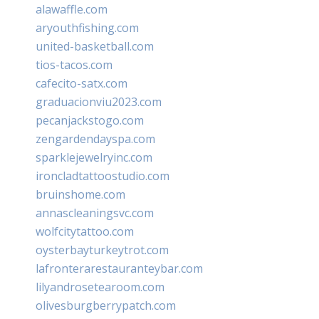
alawaffle.com
aryouthfishing.com
united-basketball.com
tios-tacos.com
cafecito-satx.com
graduacionviu2023.com
pecanjackstogo.com
zengardendayspa.com
sparklejewelryinc.com
ironcladtattoostudio.com
bruinshome.com
annascleaningsvc.com
wolfcitytattoo.com
oysterbayturkeytrot.com
lafronterarestauranteybar.com
lilyandrosetearoom.com
olivesburgberrypatch.com