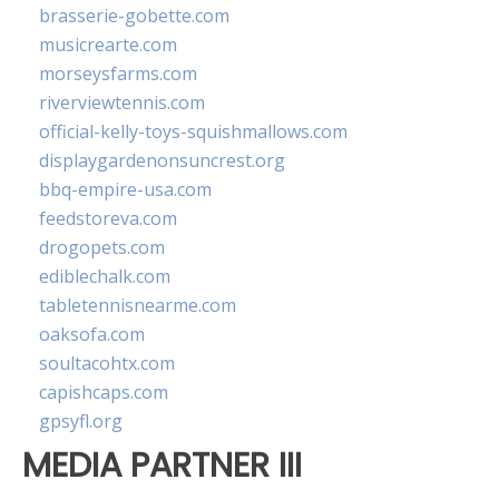
brasserie-gobette.com
musicrearte.com
morseysfarms.com
riverviewtennis.com
official-kelly-toys-squishmallows.com
displaygardenonsuncrest.org
bbq-empire-usa.com
feedstoreva.com
drogopets.com
ediblechalk.com
tabletennisnearme.com
oaksofa.com
soultacohtx.com
capishcaps.com
gpsyfl.org
MEDIA PARTNER III