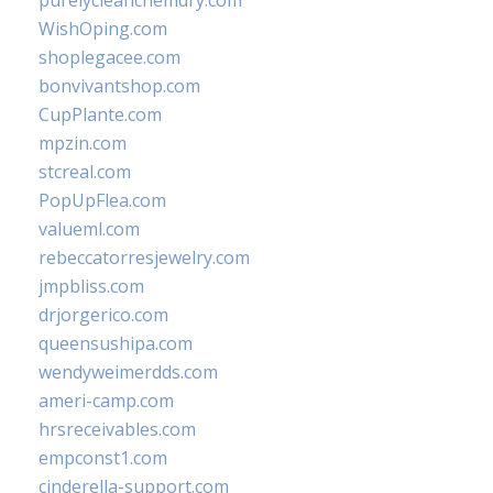
purelycleanchemdry.com
WishOping.com
shoplegacee.com
bonvivantshop.com
CupPlante.com
mpzin.com
stcreal.com
PopUpFlea.com
valueml.com
rebeccatorresjewelry.com
jmpbliss.com
drjorgerico.com
queensushipa.com
wendyweimerdds.com
ameri-camp.com
hrsreceivables.com
empconst1.com
cinderella-support.com