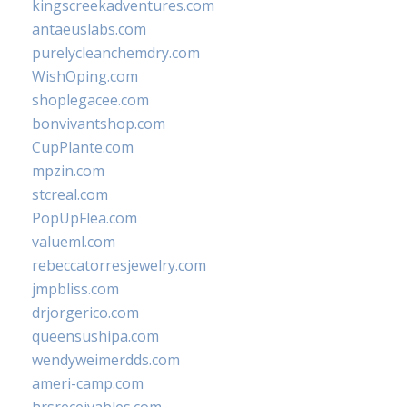
kingscreekadventures.com
antaeuslabs.com
purelycleanchemdry.com
WishOping.com
shoplegacee.com
bonvivantshop.com
CupPlante.com
mpzin.com
stcreal.com
PopUpFlea.com
valueml.com
rebeccatorresjewelry.com
jmpbliss.com
drjorgerico.com
queensushipa.com
wendyweimerdds.com
ameri-camp.com
hrsreceivables.com