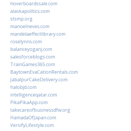
hoverboardssale.com
alaskapolitics.com
stsmp.org
manoelneves.com
mandelaeffectlibrary.com
roselynns.com
balanceyoganj.com
salesforceblogs.com
TrainGames365.com
BaytownEvaCationRentals.com
JabalpurCakeDelivery.com
halobjd.com
intelligenceqatar.com
PikaPikaApp.com
takecareofbusinessdfw.org
HamadaOfJapan.com
VersifyLifestyle.com