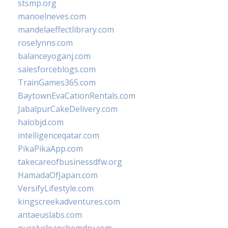
stsmp.org
manoelneves.com
mandelaeffectlibrary.com
roselynns.com
balanceyoganj.com
salesforceblogs.com
TrainGames365.com
BaytownEvaCationRentals.com
JabalpurCakeDelivery.com
halobjd.com
intelligenceqatar.com
PikaPikaApp.com
takecareofbusinessdfw.org
HamadaOfJapan.com
VersifyLifestyle.com
kingscreekadventures.com
antaeuslabs.com