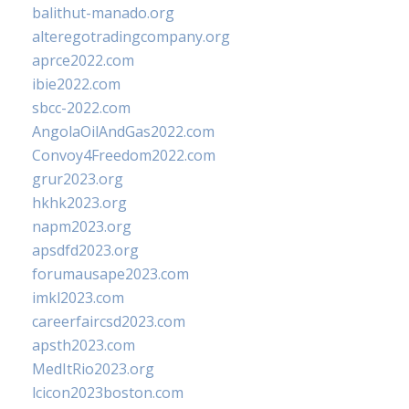
balithut-manado.org
alteregotradingcompany.org
aprce2022.com
ibie2022.com
sbcc-2022.com
AngolaOilAndGas2022.com
Convoy4Freedom2022.com
grur2023.org
hkhk2023.org
napm2023.org
apsdfd2023.org
forumausape2023.com
imkl2023.com
careerfaircsd2023.com
apsth2023.com
MedItRio2023.org
lcicon2023boston.com