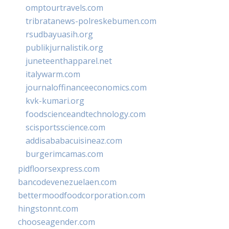
omptourtravels.com
tribratanews-polreskebumen.com
rsudbayuasih.org
publikjurnalistik.org
juneteenthapparel.net
italywarm.com
journaloffinanceeconomics.com
kvk-kumari.org
foodscienceandtechnology.com
scisportsscience.com
addisababacuisineaz.com
burgerimcamas.com
pidfloorsexpress.com
bancodevenezuelaen.com
bettermoodfoodcorporation.com
hingstonnt.com
chooseagender.com