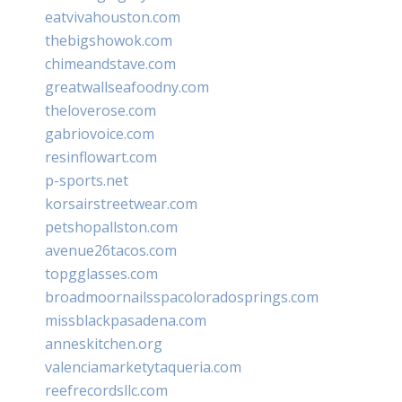
eatvivahouston.com
thebigshowok.com
chimeandstave.com
greatwallseafoodny.com
theloverose.com
gabriovoice.com
resinflowart.com
p-sports.net
korsairstreetwear.com
petshopallston.com
avenue26tacos.com
topgglasses.com
broadmoornailsspacoloradosprings.com
missblackpasadena.com
anneskitchen.org
valenciamarketytaqueria.com
reefrecordsllc.com