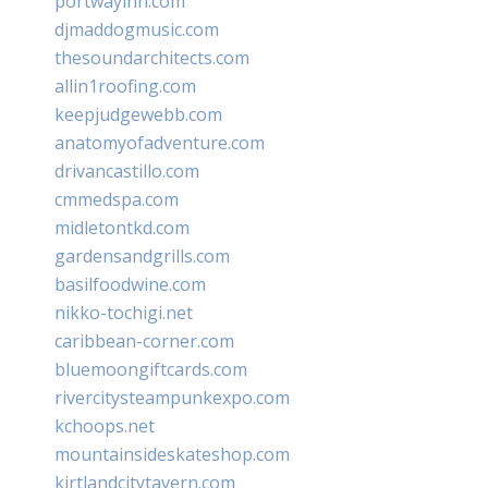
portwayinn.com
djmaddogmusic.com
thesoundarchitects.com
allin1roofing.com
keepjudgewebb.com
anatomyofadventure.com
drivancastillo.com
cmmedspa.com
midletontkd.com
gardensandgrills.com
basilfoodwine.com
nikko-tochigi.net
caribbean-corner.com
bluemoongiftcards.com
rivercitysteampunkexpo.com
kchoops.net
mountainsideskateshop.com
kirtlandcitytavern.com