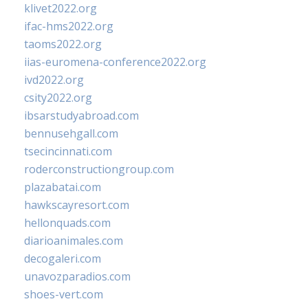
klivet2022.org
ifac-hms2022.org
taoms2022.org
iias-euromena-conference2022.org
ivd2022.org
csity2022.org
ibsarstudyabroad.com
bennusehgall.com
tsecincinnati.com
roderconstructiongroup.com
plazabatai.com
hawkscayresort.com
hellonquads.com
diarioanimales.com
decogaleri.com
unavozparadios.com
shoes-vert.com