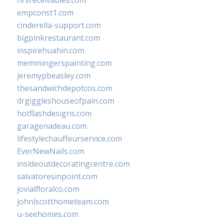
empconst1.com
cinderella-support.com
bigpinkrestaurant.com
inspirehuahin.com
memmingerspainting.com
jeremypbeasley.com
thesandwichdepotcos.com
drgiggleshouseofpain.com
hotflashdesigns.com
garagenadeau.com
lifestylechauffeurservice.com
EverNewNails.com
insideoutdecoratingcentre.com
salvatoresinpoint.com
jovialfloralco.com
johnlscotthometeam.com
u-seehomes.com