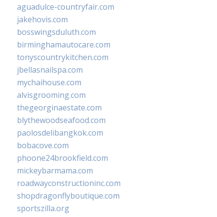
aguadulce-countryfair.com
jakehovis.com
bosswingsduluth.com
birminghamautocare.com
tonyscountrykitchen.com
jbellasnailspa.com
mychaihouse.com
alvisgrooming.com
thegeorginaestate.com
blythewoodseafood.com
paolosdelibangkok.com
bobacove.com
phoone24brookfield.com
mickeybarmama.com
roadwayconstructioninc.com
shopdragonflyboutique.com
sportszilla.org