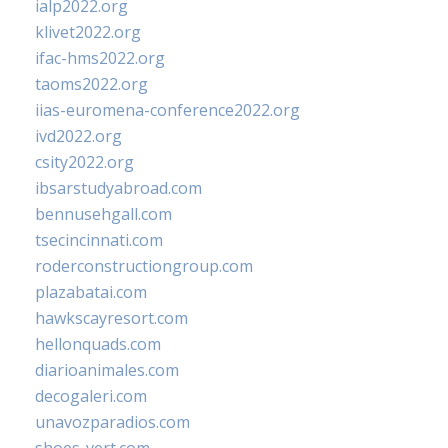
ialp2022.org
klivet2022.org
ifac-hms2022.org
taoms2022.org
iias-euromena-conference2022.org
ivd2022.org
csity2022.org
ibsarstudyabroad.com
bennusehgall.com
tsecincinnati.com
roderconstructiongroup.com
plazabatai.com
hawkscayresort.com
hellonquads.com
diarioanimales.com
decogaleri.com
unavozparadios.com