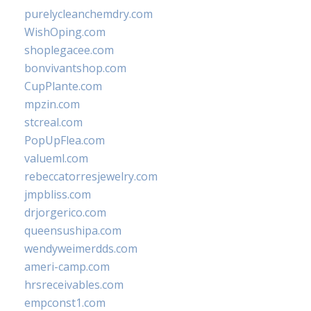
purelycleanchemdry.com
WishOping.com
shoplegacee.com
bonvivantshop.com
CupPlante.com
mpzin.com
stcreal.com
PopUpFlea.com
valueml.com
rebeccatorresjewelry.com
jmpbliss.com
drjorgerico.com
queensushipa.com
wendyweimerdds.com
ameri-camp.com
hrsreceivables.com
empconst1.com