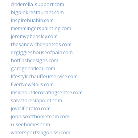
cinderella-support.com
bigpinkrestaurant.com
inspirehuahin.com
memmingerspainting.com
jeremypbeasley.com
thesandwichdepotcos.com
drgiggleshouseofpain.com
hotflashdesigns.com
garagenadeau.com
lifestylechauffeurservice.com
EverNewNails.com
insideoutdecoratingcentre.com
salvatoresinpoint.com
jovialfloralco.com
johnlscotthometeam.com
u-seehomes.com
watersportslagonissi.com