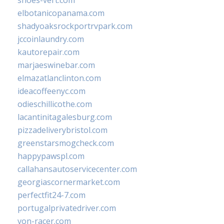
shoes-vert.com
elbotanicopanama.com
shadyoaksrockportrvpark.com
jccoinlaundry.com
kautorepair.com
marjaeswinebar.com
elmazatlanclinton.com
ideacoffeenyc.com
odieschillicothe.com
lacantinitagalesburg.com
pizzadeliverybristol.com
greenstarsmogcheck.com
happypawspl.com
callahansautoservicecenter.com
georgiascornermarket.com
perfectfit24-7.com
portugalprivatedriver.com
von-racer.com