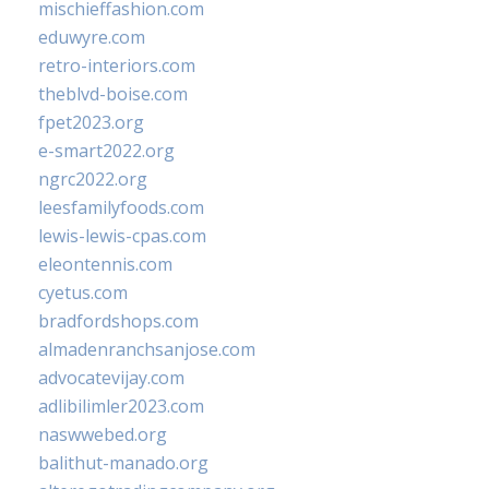
mischieffashion.com
eduwyre.com
retro-interiors.com
theblvd-boise.com
fpet2023.org
e-smart2022.org
ngrc2022.org
leesfamilyfoods.com
lewis-lewis-cpas.com
eleontennis.com
cyetus.com
bradfordshops.com
almadenranchsanjose.com
advocatevijay.com
adlibilimler2023.com
naswwebed.org
balithut-manado.org