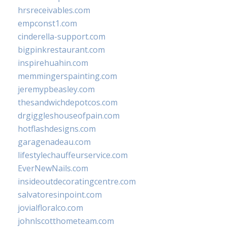
hrsreceivables.com
empconst1.com
cinderella-support.com
bigpinkrestaurant.com
inspirehuahin.com
memmingerspainting.com
jeremypbeasley.com
thesandwichdepotcos.com
drgiggleshouseofpain.com
hotflashdesigns.com
garagenadeau.com
lifestylechauffeurservice.com
EverNewNails.com
insideoutdecoratingcentre.com
salvatoresinpoint.com
jovialfloralco.com
johnlscotthometeam.com