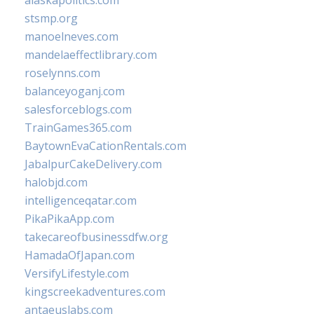
alaskapolitics.com
stsmp.org
manoelneves.com
mandelaeffectlibrary.com
roselynns.com
balanceyoganj.com
salesforceblogs.com
TrainGames365.com
BaytownEvaCationRentals.com
JabalpurCakeDelivery.com
halobjd.com
intelligenceqatar.com
PikaPikaApp.com
takecareofbusinessdfw.org
HamadaOfJapan.com
VersifyLifestyle.com
kingscreekadventures.com
antaeuslabs.com