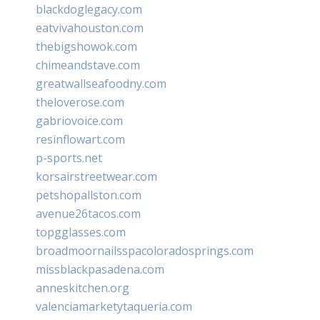
blackdoglegacy.com
eatvivahouston.com
thebigshowok.com
chimeandstave.com
greatwallseafoodny.com
theloverose.com
gabriovoice.com
resinflowart.com
p-sports.net
korsairstreetwear.com
petshopallston.com
avenue26tacos.com
topgglasses.com
broadmoornailsspacoloradosprings.com
missblackpasadena.com
anneskitchen.org
valenciamarketytaqueria.com