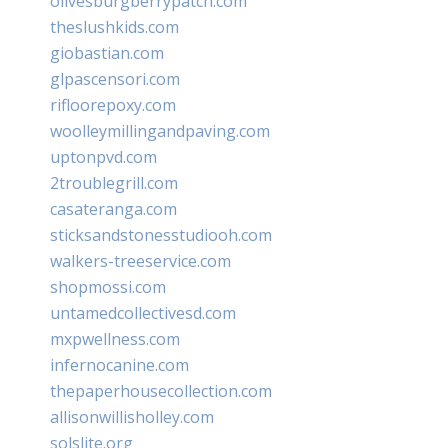
olivesburgberrypatch.com
theslushkids.com
giobastian.com
glpascensori.com
rifloorepoxy.com
woolleymillingandpaving.com
uptonpvd.com
2troublegrill.com
casateranga.com
sticksandstonesstudiooh.com
walkers-treeservice.com
shopmossi.com
untamedcollectivesd.com
mxpwellness.com
infernocanine.com
thepaperhousecollection.com
allisonwillisholley.com
solslite.org