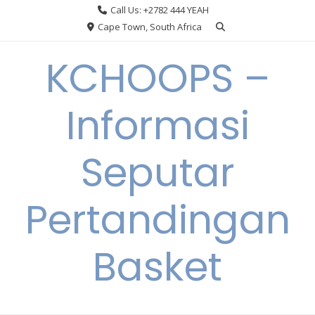
Skip
Call Us: +2782 444 YEAH
to
Cape Town, South Africa
content
KCHOOPS –
Informasi
Seputar
Pertandingan
Basket