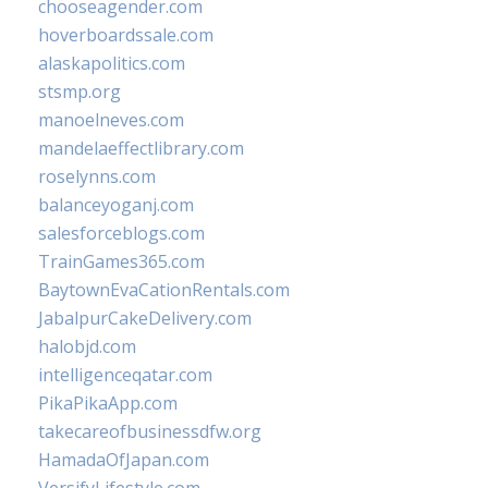
chooseagender.com
hoverboardssale.com
alaskapolitics.com
stsmp.org
manoelneves.com
mandelaeffectlibrary.com
roselynns.com
balanceyoganj.com
salesforceblogs.com
TrainGames365.com
BaytownEvaCationRentals.com
JabalpurCakeDelivery.com
halobjd.com
intelligenceqatar.com
PikaPikaApp.com
takecareofbusinessdfw.org
HamadaOfJapan.com
VersifyLifestyle.com