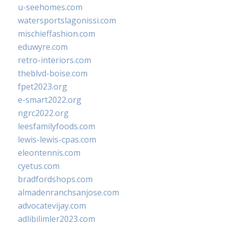
u-seehomes.com
watersportslagonissi.com
mischieffashion.com
eduwyre.com
retro-interiors.com
theblvd-boise.com
fpet2023.org
e-smart2022.org
ngrc2022.org
leesfamilyfoods.com
lewis-lewis-cpas.com
eleontennis.com
cyetus.com
bradfordshops.com
almadenranchsanjose.com
advocatevijay.com
adlibilimler2023.com