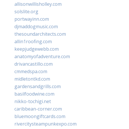
allisonwillisholley.com
solslite.org
portwayinn.com
djmaddogmusic.com
thesoundarchitects.com
allin1roofing.com
keepjudgewebb.com
anatomyofadventure.com
drivancastillo.com
cmmedspa.com
midletontkd.com
gardensandgrills.com
basilfoodwine.com
nikko-tochigi.net
caribbean-corner.com
bluemoongiftcards.com
rivercitysteampunkexpo.com