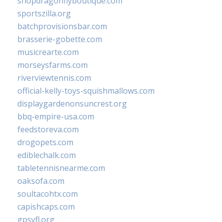
shopdragonflyboutique.com
sportszilla.org
batchprovisionsbar.com
brasserie-gobette.com
musicrearte.com
morseysfarms.com
riverviewtennis.com
official-kelly-toys-squishmallows.com
displaygardenonsuncrest.org
bbq-empire-usa.com
feedstoreva.com
drogopets.com
ediblechalk.com
tabletennisnearme.com
oaksofa.com
soultacohtx.com
capishcaps.com
gpsyfl.org