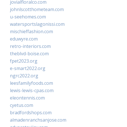
jovialfloralco.com
johnlscotthometeam.com
u-seehomes.com
watersportslagonissi.com
mischieffashion.com
eduwyre.com
retro-interiors.com
theblvd-boise.com
fpet2023.org
e-smart2022.org
ngrc2022.org
leesfamilyfoods.com
lewis-lewis-cpas.com
eleontennis.com
cyetus.com
bradfordshops.com
almadenranchsanjose.com