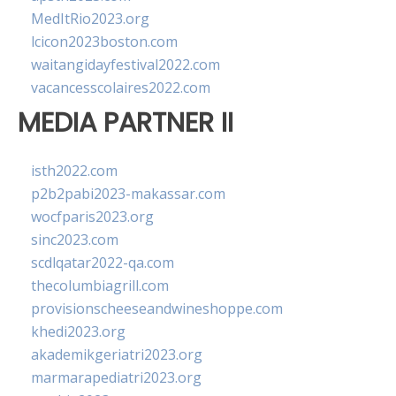
MedItRio2023.org
lcicon2023boston.com
waitangidayfestival2022.com
vacancesscolaires2022.com
MEDIA PARTNER II
isth2022.com
p2b2pabi2023-makassar.com
wocfparis2023.org
sinc2023.com
scdlqatar2022-qa.com
thecolumbiagrill.com
provisionscheeseandwineshoppe.com
khedi2023.org
akademikgeriatri2023.org
marmarapediatri2023.org