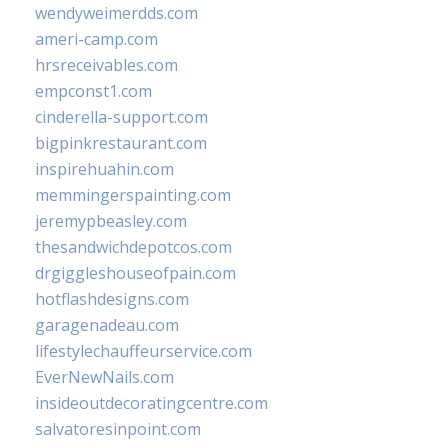
wendyweimerdds.com
ameri-camp.com
hrsreceivables.com
empconst1.com
cinderella-support.com
bigpinkrestaurant.com
inspirehuahin.com
memmingerspainting.com
jeremypbeasley.com
thesandwichdepotcos.com
drgiggleshouseofpain.com
hotflashdesigns.com
garagenadeau.com
lifestylechauffeurservice.com
EverNewNails.com
insideoutdecoratingcentre.com
salvatoresinpoint.com