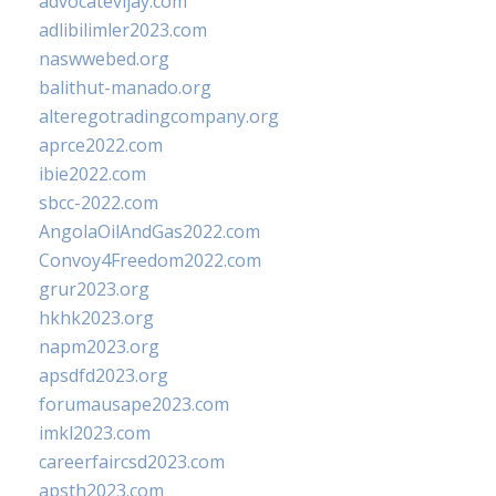
advocatevijay.com
adlibilimler2023.com
naswwebed.org
balithut-manado.org
alteregotradingcompany.org
aprce2022.com
ibie2022.com
sbcc-2022.com
AngolaOilAndGas2022.com
Convoy4Freedom2022.com
grur2023.org
hkhk2023.org
napm2023.org
apsdfd2023.org
forumausape2023.com
imkl2023.com
careerfaircsd2023.com
apsth2023.com