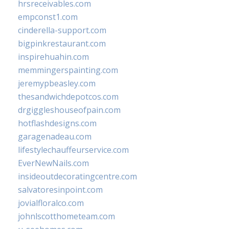
hrsreceivables.com
empconst1.com
cinderella-support.com
bigpinkrestaurant.com
inspirehuahin.com
memmingerspainting.com
jeremypbeasley.com
thesandwichdepotcos.com
drgiggleshouseofpain.com
hotflashdesigns.com
garagenadeau.com
lifestylechauffeurservice.com
EverNewNails.com
insideoutdecoratingcentre.com
salvatoresinpoint.com
jovialfloralco.com
johnlscotthometeam.com