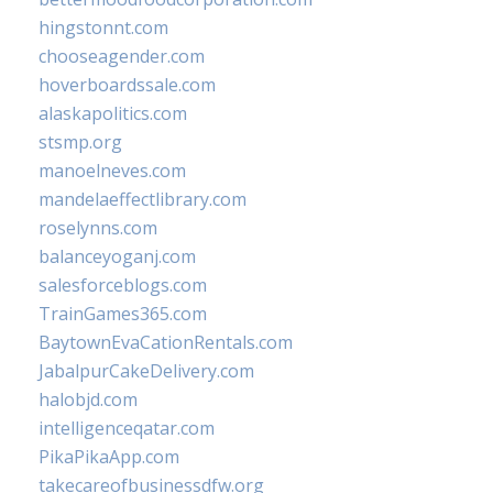
hingstonnt.com
chooseagender.com
hoverboardssale.com
alaskapolitics.com
stsmp.org
manoelneves.com
mandelaeffectlibrary.com
roselynns.com
balanceyoganj.com
salesforceblogs.com
TrainGames365.com
BaytownEvaCationRentals.com
JabalpurCakeDelivery.com
halobjd.com
intelligenceqatar.com
PikaPikaApp.com
takecareofbusinessdfw.org