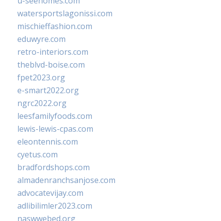
u-seehomes.com
watersportslagonissi.com
mischieffashion.com
eduwyre.com
retro-interiors.com
theblvd-boise.com
fpet2023.org
e-smart2022.org
ngrc2022.org
leesfamilyfoods.com
lewis-lewis-cpas.com
eleontennis.com
cyetus.com
bradfordshops.com
almadenranchsanjose.com
advocatevijay.com
adlibilimler2023.com
naswwebed.org