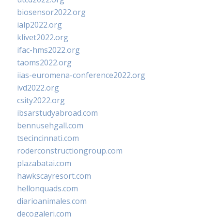
biosensor2022.org
ialp2022.org
klivet2022.org
ifac-hms2022.org
taoms2022.org
iias-euromena-conference2022.org
ivd2022.org
csity2022.org
ibsarstudyabroad.com
bennusehgall.com
tsecincinnati.com
roderconstructiongroup.com
plazabatai.com
hawkscayresort.com
hellonquads.com
diarioanimales.com
decogaleri.com