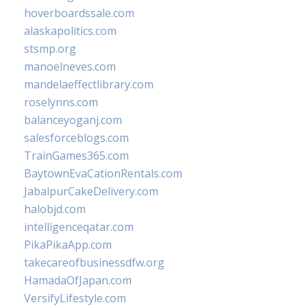
hoverboardssale.com
alaskapolitics.com
stsmp.org
manoelneves.com
mandelaeffectlibrary.com
roselynns.com
balanceyoganj.com
salesforceblogs.com
TrainGames365.com
BaytownEvaCationRentals.com
JabalpurCakeDelivery.com
halobjd.com
intelligenceqatar.com
PikaPikaApp.com
takecareofbusinessdfw.org
HamadaOfJapan.com
VersifyLifestyle.com