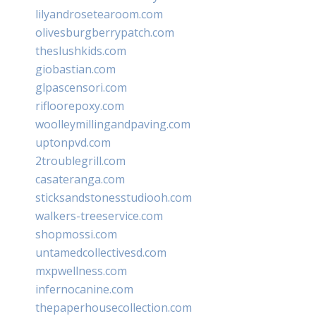
lilyandrosetearoom.com
olivesburgberrypatch.com
theslushkids.com
giobastian.com
glpascensori.com
rifloorepoxy.com
woolleymillingandpaving.com
uptonpvd.com
2troublegrill.com
casateranga.com
sticksandstonesstudiooh.com
walkers-treeservice.com
shopmossi.com
untamedcollectivesd.com
mxpwellness.com
infernocanine.com
thepaperhousecollection.com