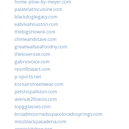
home-plow-by-meyer.com
palatelatincuisine.com
blackdoglegacy.com
eatvivahouston.com
thebigshowok.com
chimeandstave.com
greatwallseafoodny.com
theloverose.com
gabriovoice.com
resinflowart.com
p-sports.net
korsairstreetwear.com
petshopallston.com
avenue26tacos.com
topgglasses.com
broadmoornailsspacoloradosprings.com
missblackpasadena.com
anneskitchen.org