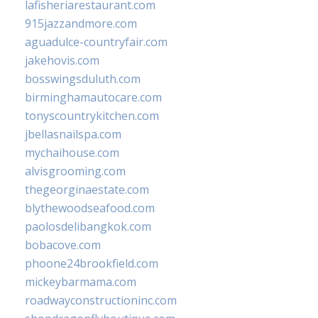
lafisheriarestaurant.com
915jazzandmore.com
aguadulce-countryfair.com
jakehovis.com
bosswingsduluth.com
birminghamautocare.com
tonyscountrykitchen.com
jbellasnailspa.com
mychaihouse.com
alvisgrooming.com
thegeorginaestate.com
blythewoodseafood.com
paolosdelibangkok.com
bobacove.com
phoone24brookfield.com
mickeybarmama.com
roadwayconstructioninc.com