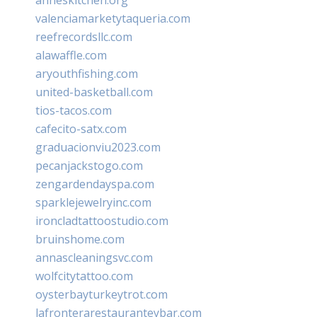
valenciamarketytaqueria.com
reefrecordsllc.com
alawaffle.com
aryouthfishing.com
united-basketball.com
tios-tacos.com
cafecito-satx.com
graduacionviu2023.com
pecanjackstogo.com
zengardendayspa.com
sparklejewelryinc.com
ironcladtattoostudio.com
bruinshome.com
annascleaningsvc.com
wolfcitytattoo.com
oysterbayturkeytrot.com
lafronterarestauranteybar.com