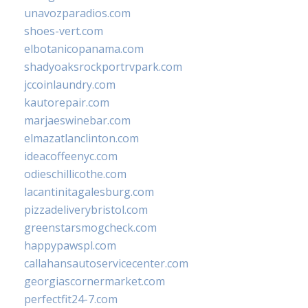
unavozparadios.com
shoes-vert.com
elbotanicopanama.com
shadyoaksrockportrvpark.com
jccoinlaundry.com
kautorepair.com
marjaeswinebar.com
elmazatlanclinton.com
ideacoffeenyc.com
odieschillicothe.com
lacantinitagalesburg.com
pizzadeliverybristol.com
greenstarsmogcheck.com
happypawspl.com
callahansautoservicecenter.com
georgiascornermarket.com
perfectfit24-7.com