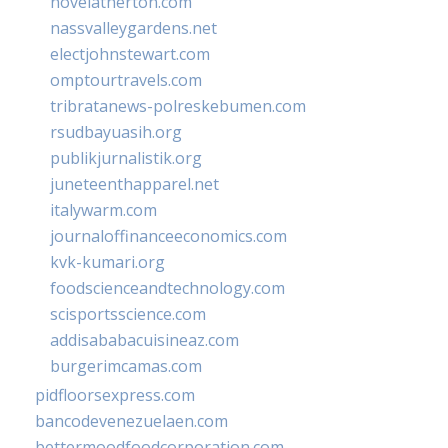
novelatherton.com
nassvalleygardens.net
electjohnstewart.com
omptourtravels.com
tribratanews-polreskebumen.com
rsudbayuasih.org
publikjurnalistik.org
juneteenthapparel.net
italywarm.com
journaloffinanceeconomics.com
kvk-kumari.org
foodscienceandtechnology.com
scisportsscience.com
addisababacuisineaz.com
burgerimcamas.com
pidfloorsexpress.com
bancodevenezuelaen.com
bettermoodfoodcorporation.com