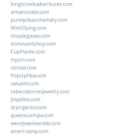
kingscreekadventures.com
antaeuslabs.com
purelycleanchemdry.com
WishOping.com
shoplegacee.com
bonvivantshop.com
CupPlante.com
mpzin.com
stcreal.com
PopUpFlea.com
valueml.com
rebeccatorresjewelry.com
jmpbliss.com
drjorgerico.com
queensushipa.com
wendyweimerdds.com
ameri-camp.com