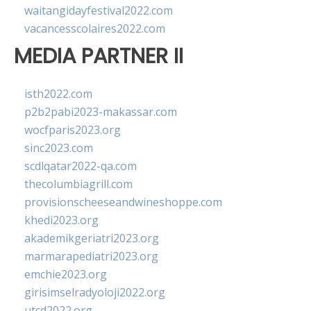
waitangidayfestival2022.com
vacancesscolaires2022.com
MEDIA PARTNER II
isth2022.com
p2b2pabi2023-makassar.com
wocfparis2023.org
sinc2023.com
scdlqatar2022-qa.com
thecolumbiagrill.com
provisionscheeseandwineshoppe.com
khedi2023.org
akademikgeriatri2023.org
marmarapediatri2023.org
emchie2023.org
girisimselradyoloji2022.org
utcd2022.org