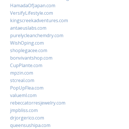
HamadaOfJapan.com
VersifyLifestyle.com
kingscreekadventures.com
antaeuslabs.com
purelycleanchemdry.com
WishOping.com
shoplegacee.com
bonvivantshop.com
CupPlante.com
mpzin.com
stcreal.com
PopUpFlea.com
valueml.com
rebeccatorresjewelry.com
jmpbliss.com
drjorgerico.com
queensushipa.com