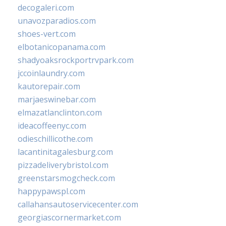
decogaleri.com
unavozparadios.com
shoes-vert.com
elbotanicopanama.com
shadyoaksrockportrvpark.com
jccoinlaundry.com
kautorepair.com
marjaeswinebar.com
elmazatlanclinton.com
ideacoffeenyc.com
odieschillicothe.com
lacantinitagalesburg.com
pizzadeliverybristol.com
greenstarsmogcheck.com
happypawspl.com
callahansautoservicecenter.com
georgiascornermarket.com