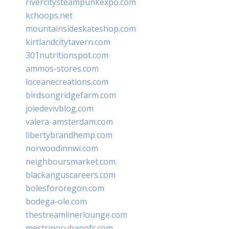
rivercitysteampunkexpo.com
kchoops.net
mountainsideskateshop.com
kirtlandcitytavern.com
301nutritionspot.com
ammos-stores.com
loceanecreations.com
birdsongridgefarm.com
joiedevivblog.com
valera-amsterdam.com
libertybrandhemp.com
norwoodinnwi.com
neighboursmarket.com
blackanguscareers.com
bolesfororegon.com
bodega-ole.com
thestreamlinerlounge.com
mestrinorubanofc.com