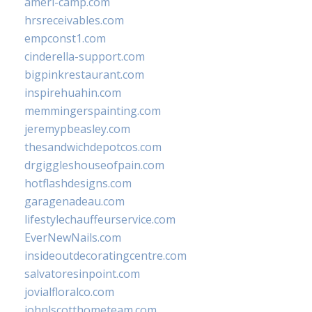
ameri-camp.com
hrsreceivables.com
empconst1.com
cinderella-support.com
bigpinkrestaurant.com
inspirehuahin.com
memmingerspainting.com
jeremypbeasley.com
thesandwichdepotcos.com
drgiggleshouseofpain.com
hotflashdesigns.com
garagenadeau.com
lifestylechauffeurservice.com
EverNewNails.com
insideoutdecoratingcentre.com
salvatoresinpoint.com
jovialfloralco.com
johnlscotthometeam.com