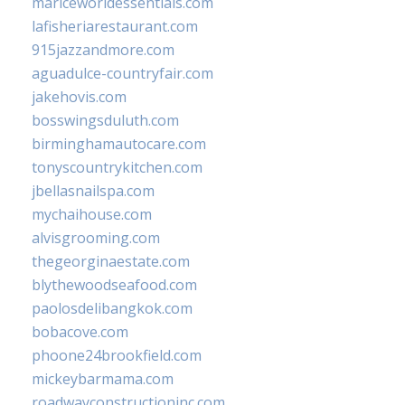
mariceworldessentials.com
lafisheriarestaurant.com
915jazzandmore.com
aguadulce-countryfair.com
jakehovis.com
bosswingsduluth.com
birminghamautocare.com
tonyscountrykitchen.com
jbellasnailspa.com
mychaihouse.com
alvisgrooming.com
thegeorginaestate.com
blythewoodseafood.com
paolosdelibangkok.com
bobacove.com
phoone24brookfield.com
mickeybarmama.com
roadwayconstructioninc.com