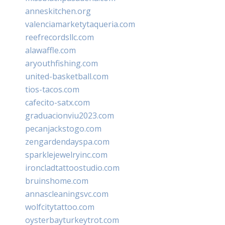
anneskitchen.org
valenciamarketytaqueria.com
reefrecordsllc.com
alawaffle.com
aryouthfishing.com
united-basketball.com
tios-tacos.com
cafecito-satx.com
graduacionviu2023.com
pecanjackstogo.com
zengardendayspa.com
sparklejewelryinc.com
ironcladtattoostudio.com
bruinshome.com
annascleaningsvc.com
wolfcitytattoo.com
oysterbayturkeytrot.com