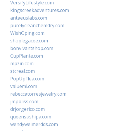
VersifyLifestyle.com
kingscreekadventures.com
antaeuslabs.com
purelycleanchemdry.com
WishOping.com
shoplegacee.com
bonvivantshop.com
CupPlante.com
mpzin.com
stcreal.com
PopUpFlea.com
valueml.com
rebeccatorresjewelry.com
jmpbliss.com
drjorgerico.com
queensushipa.com
wendyweimerdds.com