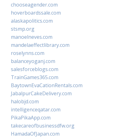
chooseagender.com
hoverboardssale.com
alaskapolitics.com
stsmp.org
manoelneves.com
mandelaeffectlibrary.com
roselynns.com
balanceyoganj.com
salesforceblogs.com
TrainGames365.com
BaytownEvaCationRentals.com
JabalpurCakeDelivery.com
halobjd.com
intelligenceqatar.com
PikaPikaApp.com
takecareofbusinessdfw.org
HamadaOfJapan.com