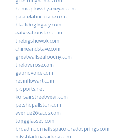
guesttinyhomes.com
home-plow-by-meyer.com
palatelatincuisine.com
blackdoglegacy.com
eatvivahouston.com
thebigshowok.com
chimeandstave.com
greatwallseafoodny.com
theloverose.com
gabriovoice.com
resinflowart.com
p-sports.net
korsairstreetwear.com
petshopallston.com
avenue26tacos.com
topgglasses.com
broadmoornailsspacoloradosprings.com
missblackpasadena.com