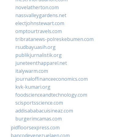
novelatherton.com
nassvalleygardens.net
electjohnstewart.com
omptourtravels.com
tribratanews-polreskebumen.com
rsudbayuasih.org
publikjurnalistik.org
juneteenthapparel.net
italywarm.com
journaloffinanceeconomics.com
kvk-kumari.org
foodscienceandtechnology.com
scisportsscience.com
addisababacuisineaz.com
burgerimcamas.com
pidfloorsexpress.com
bancodevenezuelaen.com