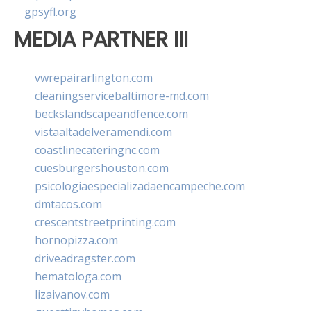
gpsyfl.org
MEDIA PARTNER III
vwrepairarlington.com
cleaningservicebaltimore-md.com
beckslandscapeandfence.com
vistaaltadelveramendi.com
coastlinecateringnc.com
cuesburgershouston.com
psicologiaespecializadaencampeche.com
dmtacos.com
crescentstreetprinting.com
hornopizza.com
driveadragster.com
hematologa.com
lizaivanov.com