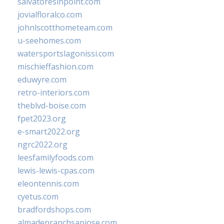
salvatoresinpoint.com
jovialfloralco.com
johnlscotthometeam.com
u-seehomes.com
watersportslagonissi.com
mischieffashion.com
eduwyre.com
retro-interiors.com
theblvd-boise.com
fpet2023.org
e-smart2022.org
ngrc2022.org
leesfamilyfoods.com
lewis-lewis-cpas.com
eleontennis.com
cyetus.com
bradfordshops.com
almadenranchsanjose.com