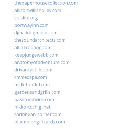
thepaperhousecollection.com
allisonwillisholley.com
solslite.org
portwayinn.com
djmaddogmusic.com
thesoundarchitects.com
allin1roofing.com
keepjudgewebb.com
anatomyofadventure.com
drivancastillo.com
cmmedspa.com
midletontkd.com
gardensandgrills.com
basilfoodwine.com
nikko-tochigi.net
caribbean-corner.com
bluemoongiftcards.com