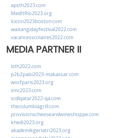
apsth2023.com
MedItRio2023.org
lcicon2023boston.com
waitangidayfestival2022.com
vacancesscolaires2022.com
MEDIA PARTNER II
isth2022.com
p2b2pabi2023-makassar.com
wocfparis2023.org
sinc2023.com
scdlqatar2022-qa.com
thecolumbiagrill.com
provisionscheeseandwineshoppe.com
khedi2023.org
akademikgeriatri2023.org