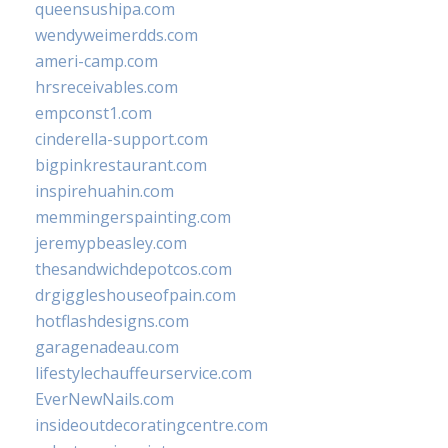
queensushipa.com
wendyweimerdds.com
ameri-camp.com
hrsreceivables.com
empconst1.com
cinderella-support.com
bigpinkrestaurant.com
inspirehuahin.com
memmingerspainting.com
jeremypbeasley.com
thesandwichdepotcos.com
drgiggleshouseofpain.com
hotflashdesigns.com
garagenadeau.com
lifestylechauffeurservice.com
EverNewNails.com
insideoutdecoratingcentre.com