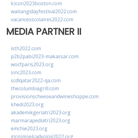
lcicon2023boston.com
waitangidayfestival2022.com
vacancesscolaires2022.com
MEDIA PARTNER II
isth2022.com
p2b2pabi2023-makassar.com
wocfparis2023.org
sinc2023.com
scdlqatar2022-qa.com
thecolumbiagrill.com
provisionscheeseandwineshoppe.com
khedi2023.org
akademikgeriatri2023.org
marmarapediatri2023.org
emchie2023.org
girisimselradyoloji2022.org