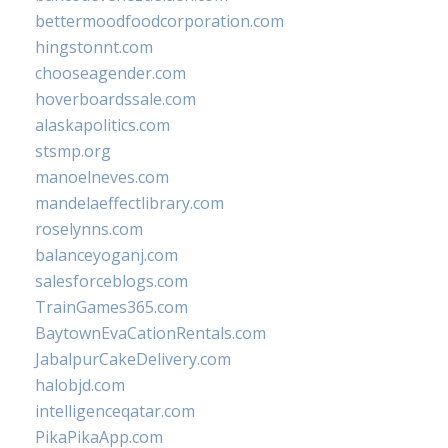
bettermoodfoodcorporation.com
hingstonnt.com
chooseagender.com
hoverboardssale.com
alaskapolitics.com
stsmp.org
manoelneves.com
mandelaeffectlibrary.com
roselynns.com
balanceyoganj.com
salesforceblogs.com
TrainGames365.com
BaytownEvaCationRentals.com
JabalpurCakeDelivery.com
halobjd.com
intelligenceqatar.com
PikaPikaApp.com