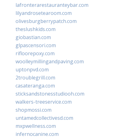
lafronterarestauranteybar.com
lilyandrosetearoom.com
olivesburgberrypatch.com
theslushkids.com
giobastian.com
glpascensori.com
rifloorepoxy.com
woolleymillingandpaving.com
uptonpvd.com
2troublegrill.com
casateranga.com
sticksandstonesstudiooh.com
walkers-treeservice.com
shopmossi.com
untamedcollectivesd.com
mxpwellness.com
infernocanine.com