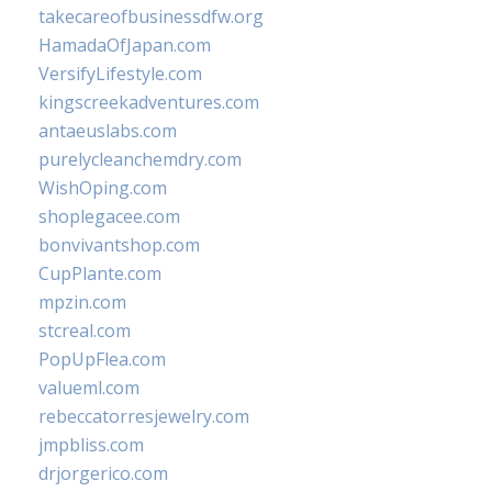
takecareofbusinessdfw.org
HamadaOfJapan.com
VersifyLifestyle.com
kingscreekadventures.com
antaeuslabs.com
purelycleanchemdry.com
WishOping.com
shoplegacee.com
bonvivantshop.com
CupPlante.com
mpzin.com
stcreal.com
PopUpFlea.com
valueml.com
rebeccatorresjewelry.com
jmpbliss.com
drjorgerico.com