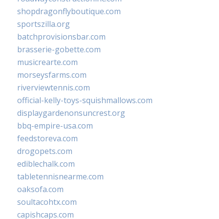
shopdragonflyboutique.com
sportszilla.org
batchprovisionsbar.com
brasserie-gobette.com
musicrearte.com
morseysfarms.com
riverviewtennis.com
official-kelly-toys-squishmallows.com
displaygardenonsuncrest.org
bbq-empire-usa.com
feedstoreva.com
drogopets.com
ediblechalk.com
tabletennisnearme.com
oaksofa.com
soultacohtx.com
capishcaps.com