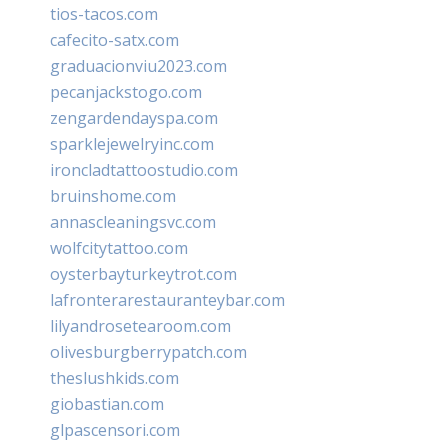
tios-tacos.com
cafecito-satx.com
graduacionviu2023.com
pecanjackstogo.com
zengardendayspa.com
sparklejewelryinc.com
ironcladtattoostudio.com
bruinshome.com
annascleaningsvc.com
wolfcitytattoo.com
oysterbayturkeytrot.com
lafronterarestauranteybar.com
lilyandrosetearoom.com
olivesburgberrypatch.com
theslushkids.com
giobastian.com
glpascensori.com