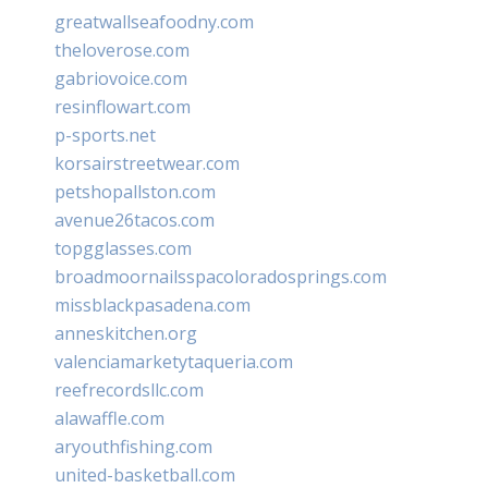
greatwallseafoodny.com
theloverose.com
gabriovoice.com
resinflowart.com
p-sports.net
korsairstreetwear.com
petshopallston.com
avenue26tacos.com
topgglasses.com
broadmoornailsspacoloradosprings.com
missblackpasadena.com
anneskitchen.org
valenciamarketytaqueria.com
reefrecordsllc.com
alawaffle.com
aryouthfishing.com
united-basketball.com