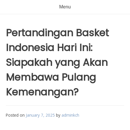
Menu
Pertandingan Basket
Indonesia Hari Ini:
Siapakah yang Akan
Membawa Pulang
Kemenangan?
Posted on
January 7, 2025
by
adminkch