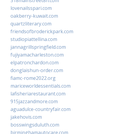
318mainstreet8h.com
lovenailsspari.com
oakberry-kuwait.com
quartzliterary.com
friendsofbroderickpark.com
studiopiattellina.com
jannagrillspringfield.com
fujiyamacharleston.com
elpatronchardon.com
donglaishun-order.com
fiamc-rome2022.org
mariceworldessentials.com
lafisheriarestaurant.com
915jazzandmore.com
aguadulce-countryfair.com
jakehovis.com
bosswingsduluth.com
birminghamautocare.com