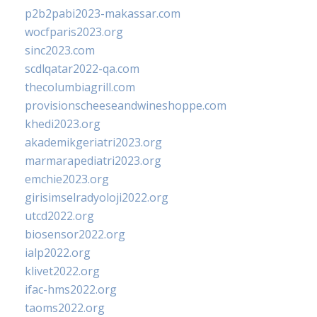
p2b2pabi2023-makassar.com
wocfparis2023.org
sinc2023.com
scdlqatar2022-qa.com
thecolumbiagrill.com
provisionscheeseandwineshoppe.com
khedi2023.org
akademikgeriatri2023.org
marmarapediatri2023.org
emchie2023.org
girisimselradyoloji2022.org
utcd2022.org
biosensor2022.org
ialp2022.org
klivet2022.org
ifac-hms2022.org
taoms2022.org