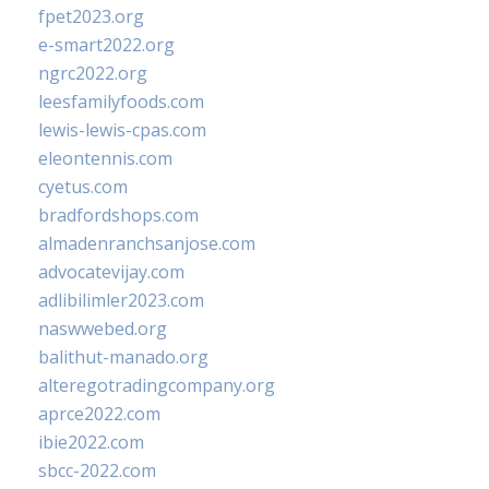
fpet2023.org
e-smart2022.org
ngrc2022.org
leesfamilyfoods.com
lewis-lewis-cpas.com
eleontennis.com
cyetus.com
bradfordshops.com
almadenranchsanjose.com
advocatevijay.com
adlibilimler2023.com
naswwebed.org
balithut-manado.org
alteregotradingcompany.org
aprce2022.com
ibie2022.com
sbcc-2022.com