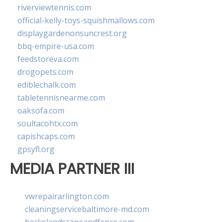
riverviewtennis.com
official-kelly-toys-squishmallows.com
displaygardenonsuncrest.org
bbq-empire-usa.com
feedstoreva.com
drogopets.com
ediblechalk.com
tabletennisnearme.com
oaksofa.com
soultacohtx.com
capishcaps.com
gpsyfl.org
MEDIA PARTNER III
vwrepairarlington.com
cleaningservicebaltimore-md.com
beckslandscapeandfence.com