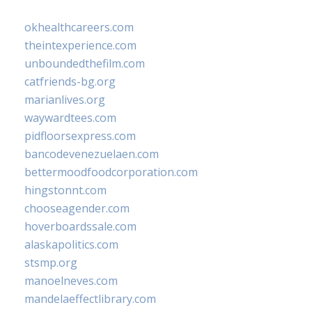
okhealthcareers.com
theintexperience.com
unboundedthefilm.com
catfriends-bg.org
marianlives.org
waywardtees.com
pidfloorsexpress.com
bancodevenezuelaen.com
bettermoodfoodcorporation.com
hingstonnt.com
chooseagender.com
hoverboardssale.com
alaskapolitics.com
stsmp.org
manoelneves.com
mandelaeffectlibrary.com