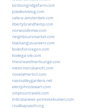
birdsongridgefarm.com
joiedevivblog.com
valera-amsterdam.com
libertybrandhemp.com
norwoodinnwi.com
neighboursmarket.com
blackanguscareers.com
bolesfororegon.com
bodega-ole.com
thestreamlinerlounge.com
mestrinorubanofc.com
novelatherton.com
nassvalleygardens.net
electjohnstewart.com
omptourtravels.com
tribratanews-polreskebumen.com
rsudbayuasih.org