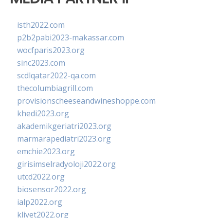
isth2022.com
p2b2pabi2023-makassar.com
wocfparis2023.org
sinc2023.com
scdlqatar2022-qa.com
thecolumbiagrill.com
provisionscheeseandwineshoppe.com
khedi2023.org
akademikgeriatri2023.org
marmarapediatri2023.org
emchie2023.org
girisimselradyoloji2022.org
utcd2022.org
biosensor2022.org
ialp2022.org
klivet2022.org