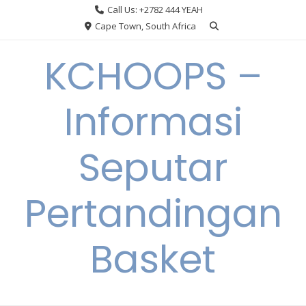
Skip
Call Us: +2782 444 YEAH
to
Cape Town, South Africa
content
KCHOOPS –
Informasi
Seputar
Pertandingan
Basket