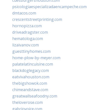
cuesburgershouston.com
psicologiaespecializadaencampeche.com
dmtacos.com
crescentstreetprinting.com
hornopizza.com
driveadragster.com
hematologa.com
lizaivanov.com
guesttinyhomes.com
home-plow-by-meyer.com
palatelatincuisine.com
blackdoglegacy.com
eatvivahouston.com
thebigshowok.com
chimeandstave.com
greatwallseafoodny.com
theloverose.com
gabriovoice.com