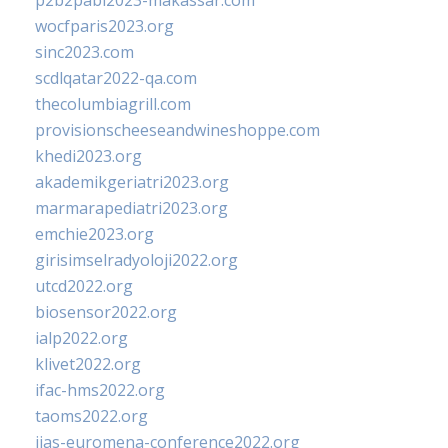
p2b2pabi2023-makassar.com
wocfparis2023.org
sinc2023.com
scdlqatar2022-qa.com
thecolumbiagrill.com
provisionscheeseandwineshoppe.com
khedi2023.org
akademikgeriatri2023.org
marmarapediatri2023.org
emchie2023.org
girisimselradyoloji2022.org
utcd2022.org
biosensor2022.org
ialp2022.org
klivet2022.org
ifac-hms2022.org
taoms2022.org
iias-euromena-conference2022.org