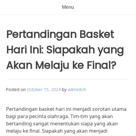
Menu
Pertandingan Basket
Hari Ini: Siapakah yang
Akan Melaju ke Final?
Posted on
October 15, 2024
by
adminkch
Pertandingan basket hari ini menjadi sorotan utama
bagi para pecinta olahraga. Tim-tim yang akan
bertanding sangat menentukan siapa yang akan
melaju ke final. Siapakah yang akan menjadi