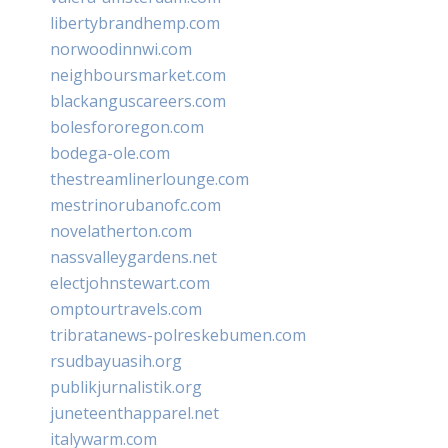
libertybrandhemp.com
norwoodinnwi.com
neighboursmarket.com
blackanguscareers.com
bolesfororegon.com
bodega-ole.com
thestreamlinerlounge.com
mestrinorubanofc.com
novelatherton.com
nassvalleygardens.net
electjohnstewart.com
omptourtravels.com
tribratanews-polreskebumen.com
rsudbayuasih.org
publikjurnalistik.org
juneteenthapparel.net
italywarm.com