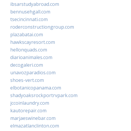
ibsarstudyabroad.com
bennusehgall.com
tsecincinnati.com
roderconstructiongroup.com
plazabatai.com
hawkscayresort.com
hellonquads.com
diarioanimales.com
decogaleri.com
unavozparadios.com
shoes-vert.com
elbotanicopanama.com
shadyoaksrockportrvpark.com
jccoinlaundry.com
kautorepair.com
marjaeswinebar.com
elmazatlanclinton.com