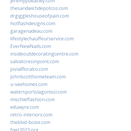
jeremypbeasley.com
thesandwichdepotcos.com
drgiggleshouseofpain.com
hotflashdesigns.com
garagenadeau.com
lifestylechauffeurservice.com
EverNewNails.com
insideoutdecoratingcentre.com
salvatoresinpoint.com
jovialfloralco.com
johnlscotthometeam.com
u-seehomes.com
watersportslagonissi.com
mischieffashion.com
eduwyre.com
retro-interiors.com
theblvd-boise.com
fpet2023.org