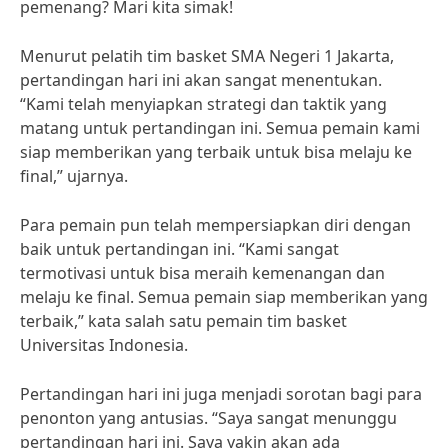
pemenang? Mari kita simak!
Menurut pelatih tim basket SMA Negeri 1 Jakarta,
pertandingan hari ini akan sangat menentukan.
“Kami telah menyiapkan strategi dan taktik yang
matang untuk pertandingan ini. Semua pemain kami
siap memberikan yang terbaik untuk bisa melaju ke
final,” ujarnya.
Para pemain pun telah mempersiapkan diri dengan
baik untuk pertandingan ini. “Kami sangat
termotivasi untuk bisa meraih kemenangan dan
melaju ke final. Semua pemain siap memberikan yang
terbaik,” kata salah satu pemain tim basket
Universitas Indonesia.
Pertandingan hari ini juga menjadi sorotan bagi para
penonton yang antusias. “Saya sangat menunggu
pertandingan hari ini. Saya yakin akan ada