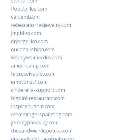
stcreal.com
PopUpFlea.com
valueml.com
rebeccatorresjewelry.com
jmpbliss.com
drjorgerico.com
queensushipa.com
wendyweimerdds.com
ameri-camp.com
hrsreceivables.com
empconst1.com
cinderella-support.com
bigpinkrestaurant.com
inspirehuahin.com
memmingerspainting.com
jeremypbeasley.com
thesandwichdepotcos.com
drgiggleshouseofpain.com