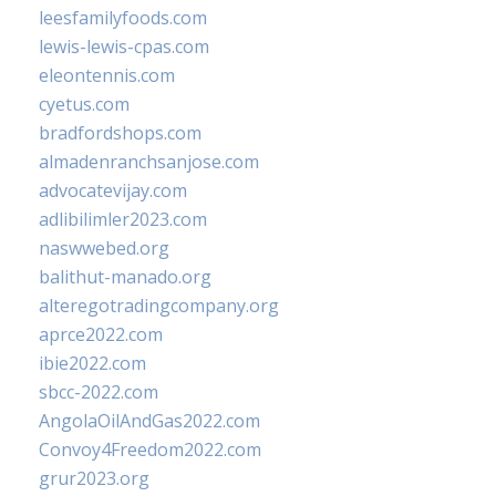
leesfamilyfoods.com
lewis-lewis-cpas.com
eleontennis.com
cyetus.com
bradfordshops.com
almadenranchsanjose.com
advocatevijay.com
adlibilimler2023.com
naswwebed.org
balithut-manado.org
alteregotradingcompany.org
aprce2022.com
ibie2022.com
sbcc-2022.com
AngolaOilAndGas2022.com
Convoy4Freedom2022.com
grur2023.org