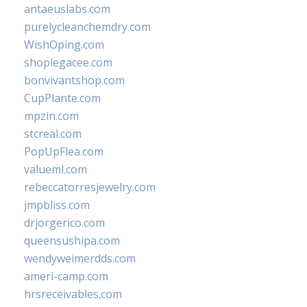
antaeuslabs.com
purelycleanchemdry.com
WishOping.com
shoplegacee.com
bonvivantshop.com
CupPlante.com
mpzin.com
stcreal.com
PopUpFlea.com
valueml.com
rebeccatorresjewelry.com
jmpbliss.com
drjorgerico.com
queensushipa.com
wendyweimerdds.com
ameri-camp.com
hrsreceivables.com