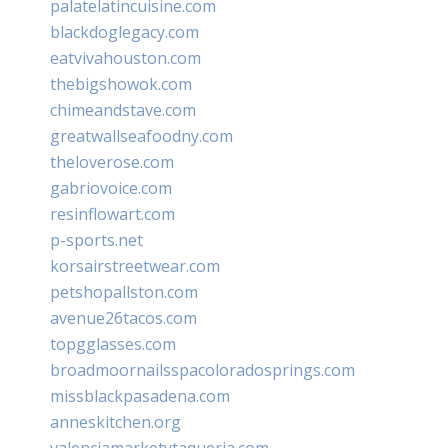
palatelatincuisine.com
blackdoglegacy.com
eatvivahouston.com
thebigshowok.com
chimeandstave.com
greatwallseafoodny.com
theloverose.com
gabriovoice.com
resinflowart.com
p-sports.net
korsairstreetwear.com
petshopallston.com
avenue26tacos.com
topgglasses.com
broadmoornailsspacoloradosprings.com
missblackpasadena.com
anneskitchen.org
valenciamarketytaqueria.com