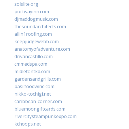
solslite.org
portwayinn.com
djmaddogmusic.com
thesoundarchitects.com
allin1roofing.com
keepjudgewebb.com
anatomyofadventure.com
drivancastillo.com
cmmedspa.com
midletontkd.com
gardensandgrills.com
basilfoodwine.com
nikko-tochigi.net
caribbean-corner.com
bluemoongiftcards.com
rivercitysteampunkexpo.com
kchoops.net