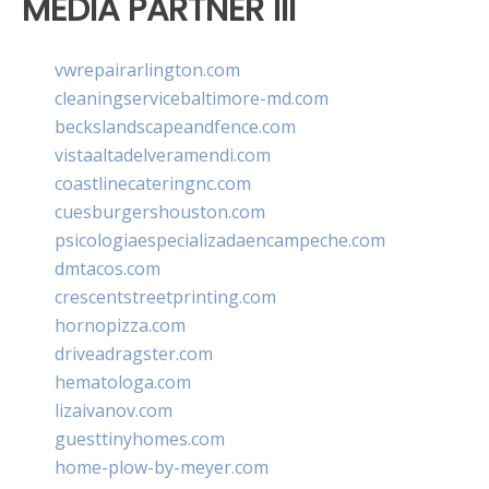
MEDIA PARTNER III
vwrepairarlington.com
cleaningservicebaltimore-md.com
beckslandscapeandfence.com
vistaaltadelveramendi.com
coastlinecateringnc.com
cuesburgershouston.com
psicologiaespecializadaencampeche.com
dmtacos.com
crescentstreetprinting.com
hornopizza.com
driveadragster.com
hematologa.com
lizaivanov.com
guesttinyhomes.com
home-plow-by-meyer.com