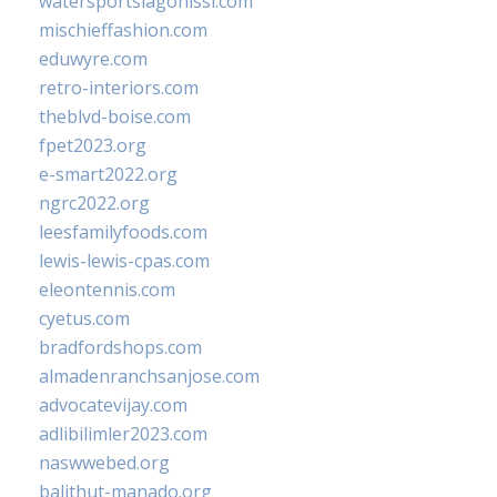
watersportslagonissi.com
mischieffashion.com
eduwyre.com
retro-interiors.com
theblvd-boise.com
fpet2023.org
e-smart2022.org
ngrc2022.org
leesfamilyfoods.com
lewis-lewis-cpas.com
eleontennis.com
cyetus.com
bradfordshops.com
almadenranchsanjose.com
advocatevijay.com
adlibilimler2023.com
naswwebed.org
balithut-manado.org