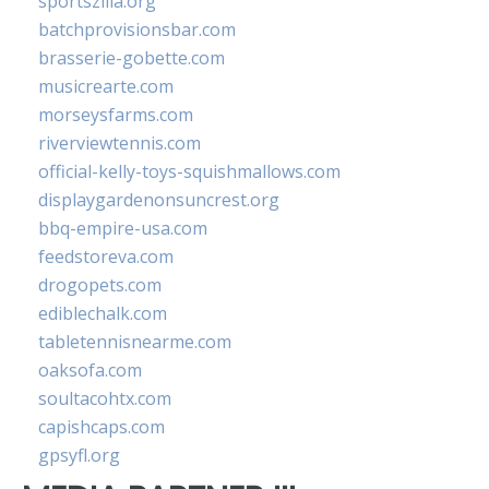
sportszilla.org
batchprovisionsbar.com
brasserie-gobette.com
musicrearte.com
morseysfarms.com
riverviewtennis.com
official-kelly-toys-squishmallows.com
displaygardenonsuncrest.org
bbq-empire-usa.com
feedstoreva.com
drogopets.com
ediblechalk.com
tabletennisnearme.com
oaksofa.com
soultacohtx.com
capishcaps.com
gpsyfl.org