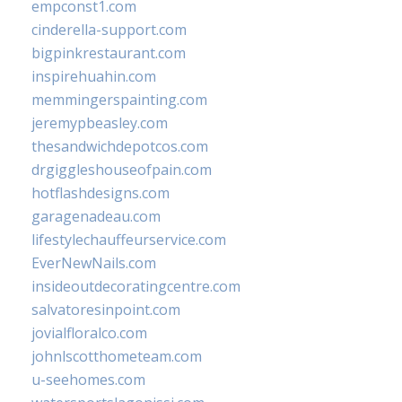
empconst1.com
cinderella-support.com
bigpinkrestaurant.com
inspirehuahin.com
memmingerspainting.com
jeremypbeasley.com
thesandwichdepotcos.com
drgiggleshouseofpain.com
hotflashdesigns.com
garagenadeau.com
lifestylechauffeurservice.com
EverNewNails.com
insideoutdecoratingcentre.com
salvatoresinpoint.com
jovialfloralco.com
johnlscotthometeam.com
u-seehomes.com