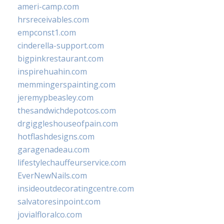
ameri-camp.com
hrsreceivables.com
empconst1.com
cinderella-support.com
bigpinkrestaurant.com
inspirehuahin.com
memmingerspainting.com
jeremypbeasley.com
thesandwichdepotcos.com
drgiggleshouseofpain.com
hotflashdesigns.com
garagenadeau.com
lifestylechauffeurservice.com
EverNewNails.com
insideoutdecoratingcentre.com
salvatoresinpoint.com
jovialfloralco.com