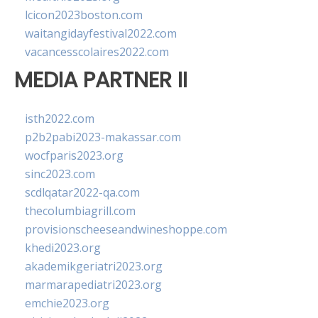
lcicon2023boston.com
waitangidayfestival2022.com
vacancesscolaires2022.com
MEDIA PARTNER II
isth2022.com
p2b2pabi2023-makassar.com
wocfparis2023.org
sinc2023.com
scdlqatar2022-qa.com
thecolumbiagrill.com
provisionscheeseandwineshoppe.com
khedi2023.org
akademikgeriatri2023.org
marmarapediatri2023.org
emchie2023.org