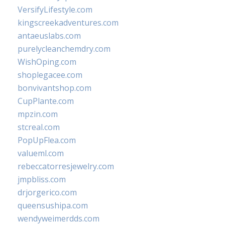
VersifyLifestyle.com
kingscreekadventures.com
antaeuslabs.com
purelycleanchemdry.com
WishOping.com
shoplegacee.com
bonvivantshop.com
CupPlante.com
mpzin.com
stcreal.com
PopUpFlea.com
valueml.com
rebeccatorresjewelry.com
jmpbliss.com
drjorgerico.com
queensushipa.com
wendyweimerdds.com