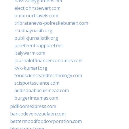
nassvalleygardens.net
electjohnstewart.com
omptourtravels.com
tribratanews-polreskebumen.com
rsudbayuasih.org
publikjurnalistik.org
juneteenthapparel.net
italywarm.com
journaloffinanceeconomics.com
kvk-kumari.org
foodscienceandtechnology.com
scisportsscience.com
addisababacuisineaz.com
burgerimcamas.com
pidfloorsexpress.com
bancodevenezuelaen.com
bettermoodfoodcorporation.com
hingstonnt.com