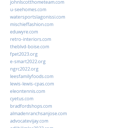
johnlscotthometeam.com
u-seehomes.com
watersportslagonissi.com
mischieffashion.com
eduwyre.com
retro-interiors.com
theblvd-boise.com
fpet2023.org
e-smart2022.org
ngrc2022.org
leesfamilyfoods.com
lewis-lewis-cpas.com
eleontennis.com
cyetus.com
bradfordshops.com
almadenranchsanjose.com
advocatevijay.com