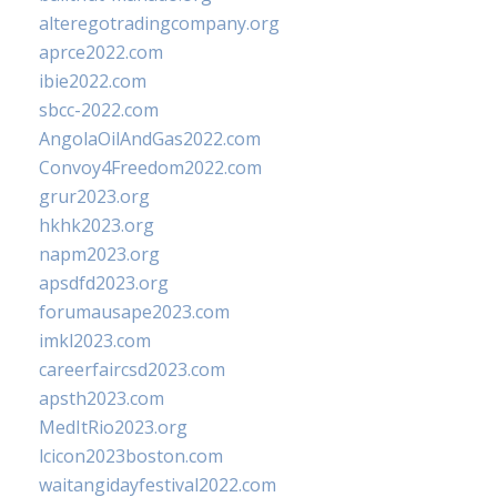
alteregotradingcompany.org
aprce2022.com
ibie2022.com
sbcc-2022.com
AngolaOilAndGas2022.com
Convoy4Freedom2022.com
grur2023.org
hkhk2023.org
napm2023.org
apsdfd2023.org
forumausape2023.com
imkl2023.com
careerfaircsd2023.com
apsth2023.com
MedItRio2023.org
lcicon2023boston.com
waitangidayfestival2022.com