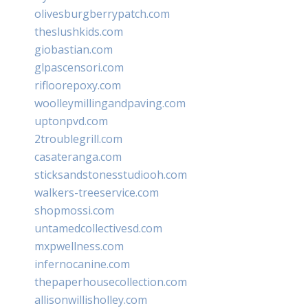
olivesburgberrypatch.com
theslushkids.com
giobastian.com
glpascensori.com
rifloorepoxy.com
woolleymillingandpaving.com
uptonpvd.com
2troublegrill.com
casateranga.com
sticksandstonesstudiooh.com
walkers-treeservice.com
shopmossi.com
untamedcollectivesd.com
mxpwellness.com
infernocanine.com
thepaperhousecollection.com
allisonwillisholley.com