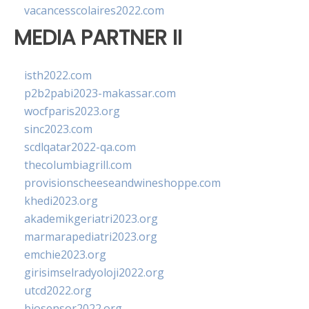
vacancesscolaires2022.com
MEDIA PARTNER II
isth2022.com
p2b2pabi2023-makassar.com
wocfparis2023.org
sinc2023.com
scdlqatar2022-qa.com
thecolumbiagrill.com
provisionscheeseandwineshoppe.com
khedi2023.org
akademikgeriatri2023.org
marmarapediatri2023.org
emchie2023.org
girisimselradyoloji2022.org
utcd2022.org
biosensor2022.org