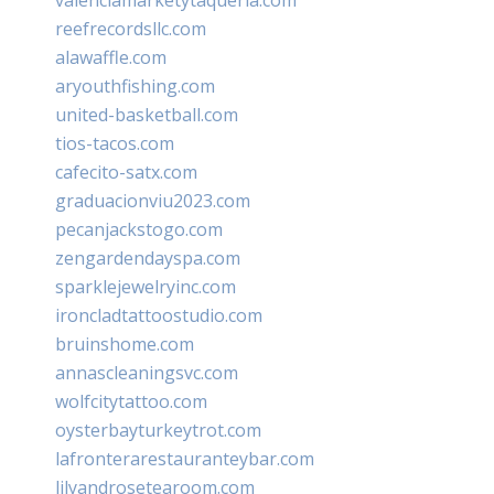
reefrecordsllc.com
alawaffle.com
aryouthfishing.com
united-basketball.com
tios-tacos.com
cafecito-satx.com
graduacionviu2023.com
pecanjackstogo.com
zengardendayspa.com
sparklejewelryinc.com
ironcladtattoostudio.com
bruinshome.com
annascleaningsvc.com
wolfcitytattoo.com
oysterbayturkeytrot.com
lafronterarestauranteybar.com
lilyandrosetearoom.com