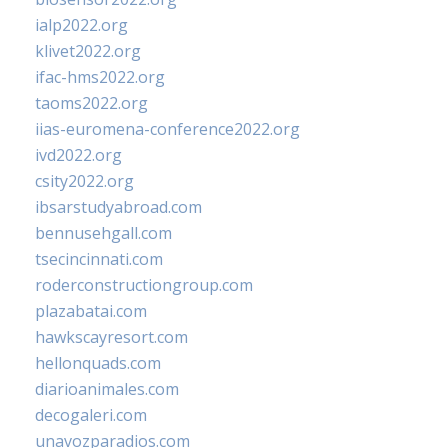
ialp2022.org
klivet2022.org
ifac-hms2022.org
taoms2022.org
iias-euromena-conference2022.org
ivd2022.org
csity2022.org
ibsarstudyabroad.com
bennusehgall.com
tsecincinnati.com
roderconstructiongroup.com
plazabatai.com
hawkscayresort.com
hellonquads.com
diarioanimales.com
decogaleri.com
unavozparadios.com