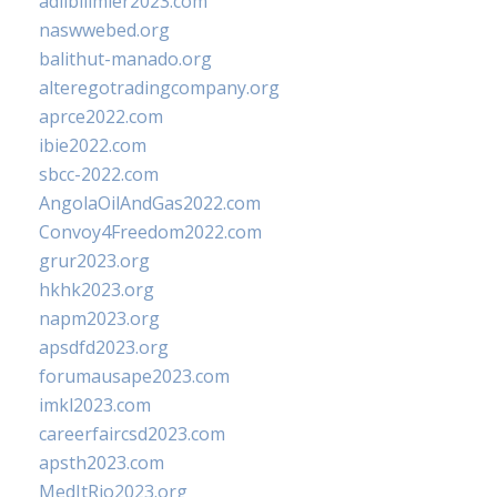
adlibilimler2023.com
naswwebed.org
balithut-manado.org
alteregotradingcompany.org
aprce2022.com
ibie2022.com
sbcc-2022.com
AngolaOilAndGas2022.com
Convoy4Freedom2022.com
grur2023.org
hkhk2023.org
napm2023.org
apsdfd2023.org
forumausape2023.com
imkl2023.com
careerfaircsd2023.com
apsth2023.com
MedItRio2023.org