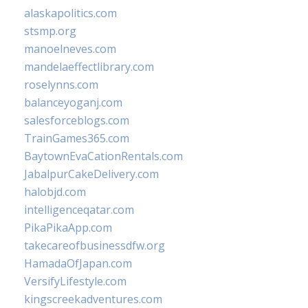
alaskapolitics.com
stsmp.org
manoelneves.com
mandelaeffectlibrary.com
roselynns.com
balanceyoganj.com
salesforceblogs.com
TrainGames365.com
BaytownEvaCationRentals.com
JabalpurCakeDelivery.com
halobjd.com
intelligenceqatar.com
PikaPikaApp.com
takecareofbusinessdfw.org
HamadaOfJapan.com
VersifyLifestyle.com
kingscreekadventures.com