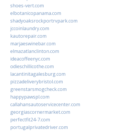
shoes-vert.com
elbotanicopanama.com
shadyoaksrockportrvpark.com
jccoinlaundry.com
kautorepair.com
marjaeswinebar.com
elmazatlanclinton.com
ideacoffeenyc.com
odieschillicothe.com
lacantinitagalesburg.com
pizzadeliverybristol.com
greenstarsmogcheck.com
happypawspl.com
callahansautoservicecenter.com
georgiascornermarket.com
perfectfit24-7.com
portugalprivatedriver.com