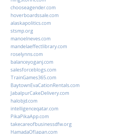
chooseagender.com
hoverboardssale.com
alaskapolitics.com
stsmp.org
manoelneves.com
mandelaeffectlibrary.com
roselynns.com
balanceyoganj.com
salesforceblogs.com
TrainGames365.com
BaytownEvaCationRentals.com
JabalpurCakeDelivery.com
halobjd.com
intelligenceqatar.com
PikaPikaApp.com
takecareofbusinessdfw.org
HamadaOfJapan.com