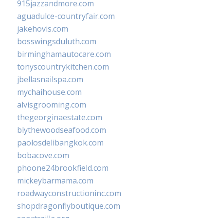
915jazzandmore.com
aguadulce-countryfair.com
jakehovis.com
bosswingsduluth.com
birminghamautocare.com
tonyscountrykitchen.com
jbellasnailspa.com
mychaihouse.com
alvisgrooming.com
thegeorginaestate.com
blythewoodseafood.com
paolosdelibangkok.com
bobacove.com
phoone24brookfield.com
mickeybarmama.com
roadwayconstructioninc.com
shopdragonflyboutique.com