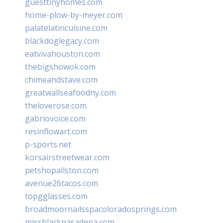
guesttinyhomes.com
home-plow-by-meyer.com
palatelatincuisine.com
blackdoglegacy.com
eatvivahouston.com
thebigshowok.com
chimeandstave.com
greatwallseafoodny.com
theloverose.com
gabriovoice.com
resinflowart.com
p-sports.net
korsairstreetwear.com
petshopallston.com
avenue26tacos.com
topgglasses.com
broadmoornailsspacoloradosprings.com
missblackpasadena.com