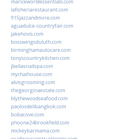
mariceworldessentials.com
lafisheriarestaurant.com
915jazzandmore.com
aguadulce-countryfair.com
jakehovis.com
bosswingsduluth.com
birminghamautocare.com
tonyscountrykitchen.com
jbellasnailspa.com
mychaihouse.com
alvisgrooming.com
thegeorginaestate.com
blythewoodseafood.com
paolosdelibangkok.com
bobacove.com
phoone24brookfield.com
mickeybarmama.com
roadwayconstructioninc.com