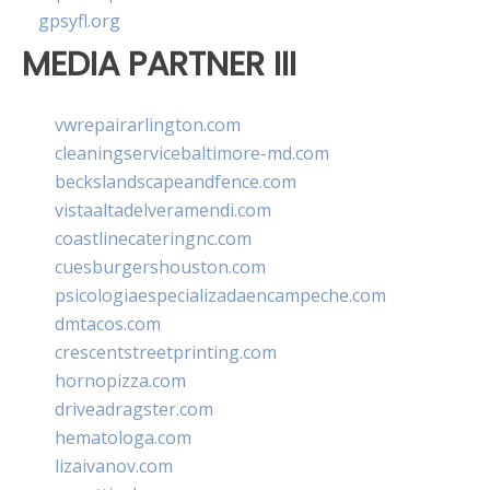
gpsyfl.org
MEDIA PARTNER III
vwrepairarlington.com
cleaningservicebaltimore-md.com
beckslandscapeandfence.com
vistaaltadelveramendi.com
coastlinecateringnc.com
cuesburgershouston.com
psicologiaespecializadaencampeche.com
dmtacos.com
crescentstreetprinting.com
hornopizza.com
driveadragster.com
hematologa.com
lizaivanov.com