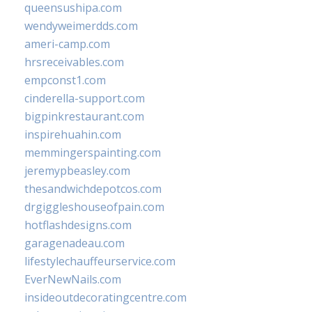
queensushipa.com
wendyweimerdds.com
ameri-camp.com
hrsreceivables.com
empconst1.com
cinderella-support.com
bigpinkrestaurant.com
inspirehuahin.com
memmingerspainting.com
jeremypbeasley.com
thesandwichdepotcos.com
drgiggleshouseofpain.com
hotflashdesigns.com
garagenadeau.com
lifestylechauffeurservice.com
EverNewNails.com
insideoutdecoratingcentre.com