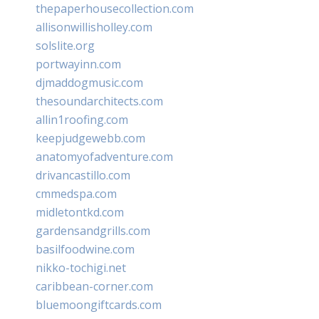
thepaperhousecollection.com
allisonwillisholley.com
solslite.org
portwayinn.com
djmaddogmusic.com
thesoundarchitects.com
allin1roofing.com
keepjudgewebb.com
anatomyofadventure.com
drivancastillo.com
cmmedspa.com
midletontkd.com
gardensandgrills.com
basilfoodwine.com
nikko-tochigi.net
caribbean-corner.com
bluemoongiftcards.com