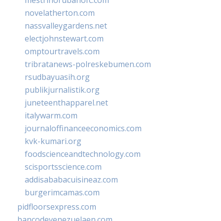
novelatherton.com
nassvalleygardens.net
electjohnstewart.com
omptourtravels.com
tribratanews-polreskebumen.com
rsudbayuasih.org
publikjurnalistik.org
juneteenthapparel.net
italywarm.com
journaloffinanceeconomics.com
kvk-kumari.org
foodscienceandtechnology.com
scisportsscience.com
addisababacuisineaz.com
burgerimcamas.com
pidfloorsexpress.com
bancodevenezuelaen.com