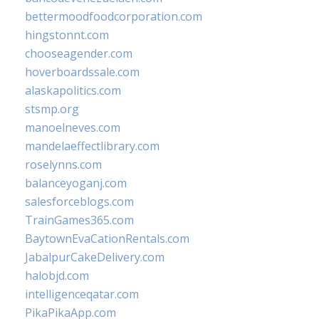
bettermoodfoodcorporation.com
hingstonnt.com
chooseagender.com
hoverboardssale.com
alaskapolitics.com
stsmp.org
manoelneves.com
mandelaeffectlibrary.com
roselynns.com
balanceyoganj.com
salesforceblogs.com
TrainGames365.com
BaytownEvaCationRentals.com
JabalpurCakeDelivery.com
halobjd.com
intelligenceqatar.com
PikaPikaApp.com