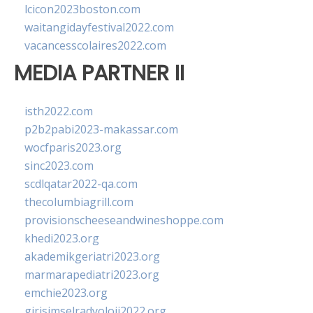
lcicon2023boston.com
waitangidayfestival2022.com
vacancesscolaires2022.com
MEDIA PARTNER II
isth2022.com
p2b2pabi2023-makassar.com
wocfparis2023.org
sinc2023.com
scdlqatar2022-qa.com
thecolumbiagrill.com
provisionscheeseandwineshoppe.com
khedi2023.org
akademikgeriatri2023.org
marmarapediatri2023.org
emchie2023.org
girisimselradyoloji2022.org