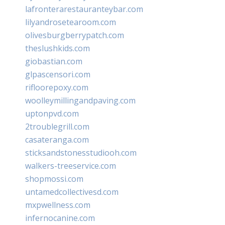
lafronterarestauranteybar.com
lilyandrosetearoom.com
olivesburgberrypatch.com
theslushkids.com
giobastian.com
glpascensori.com
rifloorepoxy.com
woolleymillingandpaving.com
uptonpvd.com
2troublegrill.com
casateranga.com
sticksandstonesstudiooh.com
walkers-treeservice.com
shopmossi.com
untamedcollectivesd.com
mxpwellness.com
infernocanine.com