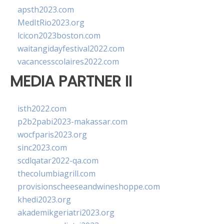
apsth2023.com
MedItRio2023.org
lcicon2023boston.com
waitangidayfestival2022.com
vacancesscolaires2022.com
MEDIA PARTNER II
isth2022.com
p2b2pabi2023-makassar.com
wocfparis2023.org
sinc2023.com
scdlqatar2022-qa.com
thecolumbiagrill.com
provisionscheeseandwineshoppe.com
khedi2023.org
akademikgeriatri2023.org