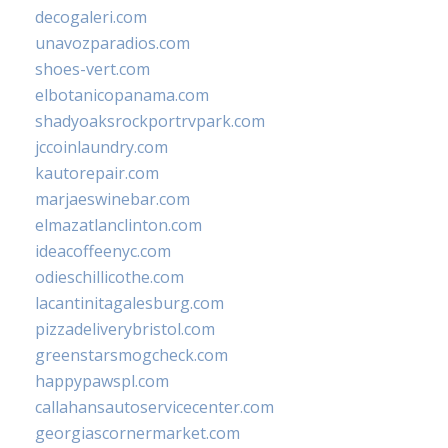
decogaleri.com
unavozparadios.com
shoes-vert.com
elbotanicopanama.com
shadyoaksrockportrvpark.com
jccoinlaundry.com
kautorepair.com
marjaeswinebar.com
elmazatlanclinton.com
ideacoffeenyc.com
odieschillicothe.com
lacantinitagalesburg.com
pizzadeliverybristol.com
greenstarsmogcheck.com
happypawspl.com
callahansautoservicecenter.com
georgiascornermarket.com