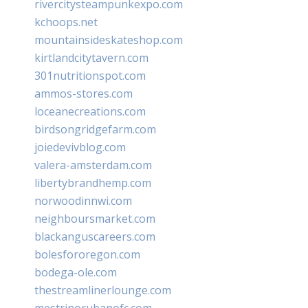
rivercitysteampunkexpo.com
kchoops.net
mountainsideskateshop.com
kirtlandcitytavern.com
301nutritionspot.com
ammos-stores.com
loceanecreations.com
birdsongridgefarm.com
joiedevivblog.com
valera-amsterdam.com
libertybrandhemp.com
norwoodinnwi.com
neighboursmarket.com
blackanguscareers.com
bolesfororegon.com
bodega-ole.com
thestreamlinerlounge.com
mestrinorubanofc.com