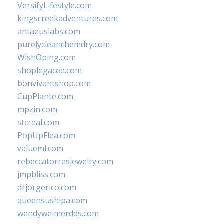
VersifyLifestyle.com
kingscreekadventures.com
antaeuslabs.com
purelycleanchemdry.com
WishOping.com
shoplegacee.com
bonvivantshop.com
CupPlante.com
mpzin.com
stcreal.com
PopUpFlea.com
valueml.com
rebeccatorresjewelry.com
jmpbliss.com
drjorgerico.com
queensushipa.com
wendyweimerdds.com