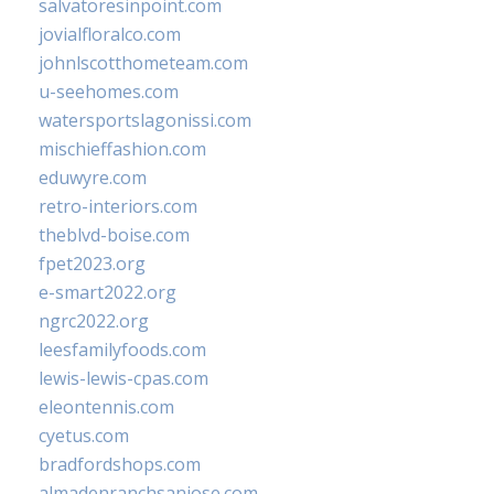
salvatoresinpoint.com
jovialfloralco.com
johnlscotthometeam.com
u-seehomes.com
watersportslagonissi.com
mischieffashion.com
eduwyre.com
retro-interiors.com
theblvd-boise.com
fpet2023.org
e-smart2022.org
ngrc2022.org
leesfamilyfoods.com
lewis-lewis-cpas.com
eleontennis.com
cyetus.com
bradfordshops.com
almadenranchsanjose.com