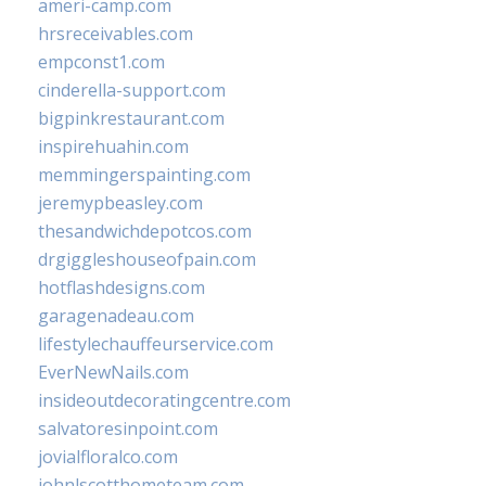
ameri-camp.com
hrsreceivables.com
empconst1.com
cinderella-support.com
bigpinkrestaurant.com
inspirehuahin.com
memmingerspainting.com
jeremypbeasley.com
thesandwichdepotcos.com
drgiggleshouseofpain.com
hotflashdesigns.com
garagenadeau.com
lifestylechauffeurservice.com
EverNewNails.com
insideoutdecoratingcentre.com
salvatoresinpoint.com
jovialfloralco.com
johnlscotthometeam.com