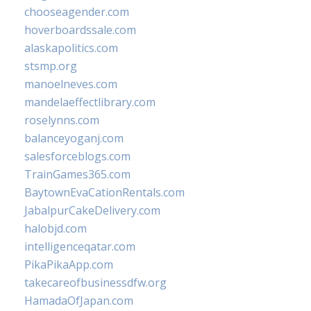
chooseagender.com
hoverboardssale.com
alaskapolitics.com
stsmp.org
manoelneves.com
mandelaeffectlibrary.com
roselynns.com
balanceyoganj.com
salesforceblogs.com
TrainGames365.com
BaytownEvaCationRentals.com
JabalpurCakeDelivery.com
halobjd.com
intelligenceqatar.com
PikaPikaApp.com
takecareofbusinessdfw.org
HamadaOfJapan.com