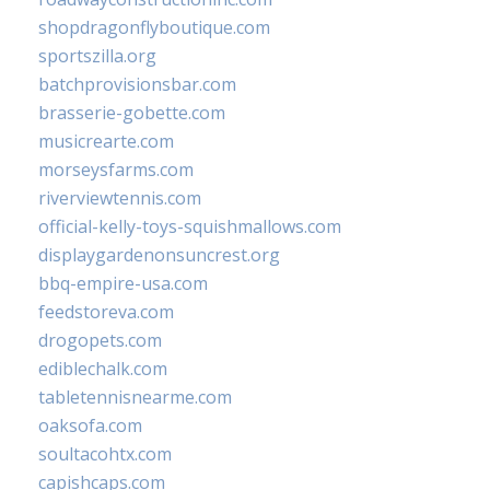
shopdragonflyboutique.com
sportszilla.org
batchprovisionsbar.com
brasserie-gobette.com
musicrearte.com
morseysfarms.com
riverviewtennis.com
official-kelly-toys-squishmallows.com
displaygardenonsuncrest.org
bbq-empire-usa.com
feedstoreva.com
drogopets.com
ediblechalk.com
tabletennisnearme.com
oaksofa.com
soultacohtx.com
capishcaps.com