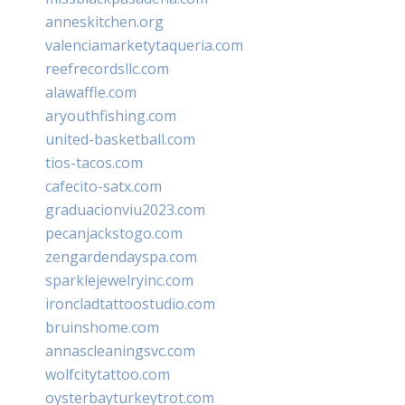
anneskitchen.org
valenciamarketytaqueria.com
reefrecordsllc.com
alawaffle.com
aryouthfishing.com
united-basketball.com
tios-tacos.com
cafecito-satx.com
graduacionviu2023.com
pecanjackstogo.com
zengardendayspa.com
sparklejewelryinc.com
ironcladtattoostudio.com
bruinshome.com
annascleaningsvc.com
wolfcitytattoo.com
oysterbayturkeytrot.com