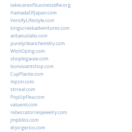
takecareofbusinessdfw.org
HamadaOfJapan.com
VersifyLifestyle.com
kingscreekadventures.com
antaeuslabs.com
purelycleanchemdry.com
WishOping.com
shoplegacee.com
bonvivantshop.com
CupPlante.com
mpzin.com
stcreal.com
PopUpFlea.com
valueml.com
rebeccatorresjewelry.com
jmpbliss.com
drjorgerico.com