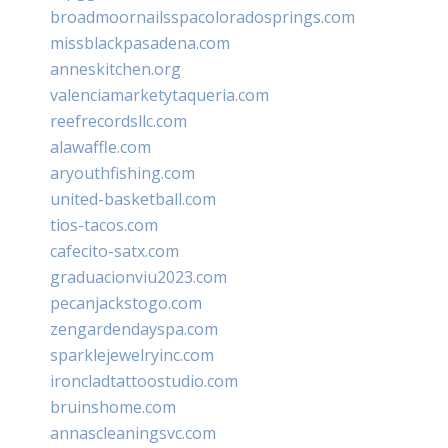
broadmoornailsspacoloradosprings.com
missblackpasadena.com
anneskitchen.org
valenciamarketytaqueria.com
reefrecordsllc.com
alawaffle.com
aryouthfishing.com
united-basketball.com
tios-tacos.com
cafecito-satx.com
graduacionviu2023.com
pecanjackstogo.com
zengardendayspa.com
sparklejewelryinc.com
ironcladtattoostudio.com
bruinshome.com
annascleaningsvc.com