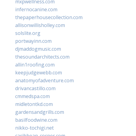
mxpwellness.com
infernocanine.com
thepaperhousecollection.com
allisonwillisholley.com
solslite.org
portwayinn.com
djmaddogmusic.com
thesoundarchitects.com
allin1roofing.com
keepjudgewebb.com
anatomyofadventure.com
drivancastillo.com
cmmedspa.com
midletontkd.com
gardensandgrills.com
basilfoodwine.com
nikko-tochigi.net
caribbean-corner.com