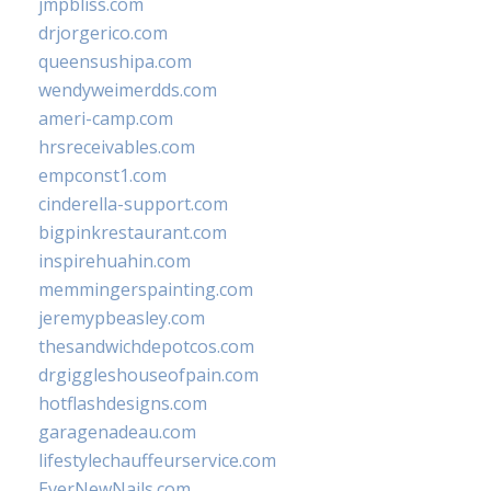
jmpbliss.com
drjorgerico.com
queensushipa.com
wendyweimerdds.com
ameri-camp.com
hrsreceivables.com
empconst1.com
cinderella-support.com
bigpinkrestaurant.com
inspirehuahin.com
memmingerspainting.com
jeremypbeasley.com
thesandwichdepotcos.com
drgiggleshouseofpain.com
hotflashdesigns.com
garagenadeau.com
lifestylechauffeurservice.com
EverNewNails.com