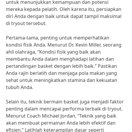
untuk menunjukkan kemampuan dan potensi
mereka kepada pelatih. Oleh karena itu, persiapkan
diri Anda dengan baik untuk dapat tampil maksimal
di tryout tersebut.
Pertama-tama, penting untuk memperhatikan
kondisi fisik Anda. Menurut Dr. Kevin Miller, seorang
ahli olahraga, “Kondisi fisik yang baik akan
membantu Anda dalam menghadapi latihan dan
pertandingan basket dengan lebih baik.” Pastikan
Anda rajin berlatih dan menjaga pola makan yang
sehat untuk meningkatkan stamina dan kekuatan
tubuh Anda.
Selain itu, teknik bermain basket juga menjadi faktor
penting dalam mencapai performa terbaik di tryout.
Menurut Coach Michael Jordan, “Teknik yang baik
akan membuat permainan Anda lebih efektif dan
efisien.” Latihlah keterampilan dasar seperti