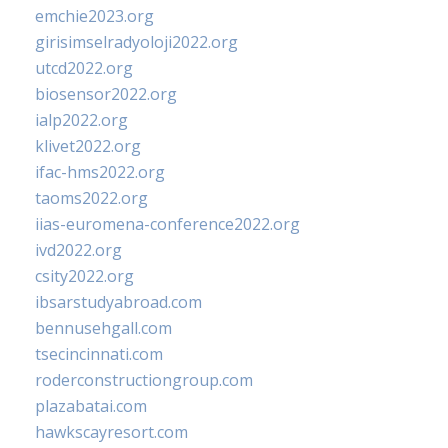
emchie2023.org
girisimselradyoloji2022.org
utcd2022.org
biosensor2022.org
ialp2022.org
klivet2022.org
ifac-hms2022.org
taoms2022.org
iias-euromena-conference2022.org
ivd2022.org
csity2022.org
ibsarstudyabroad.com
bennusehgall.com
tsecincinnati.com
roderconstructiongroup.com
plazabatai.com
hawkscayresort.com