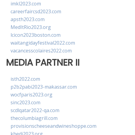
imkl2023.com
careerfaircsd2023.com
apsth2023.com
MedItRio2023.org
lcicon2023boston.com
waitangidayfestival2022.com
vacancesscolaires2022.com
MEDIA PARTNER II
isth2022.com
p2b2pabi2023-makassar.com
wocfparis2023.org
sinc2023.com
scdlqatar2022-qa.com
thecolumbiagrill.com
provisionscheeseandwineshoppe.com
khedi2023.org