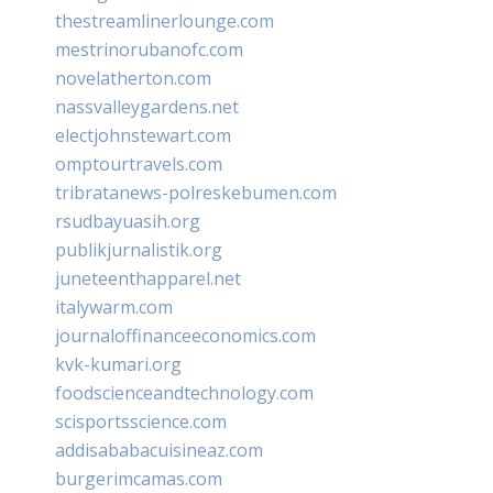
thestreamlinerlounge.com
mestrinorubanofc.com
novelatherton.com
nassvalleygardens.net
electjohnstewart.com
omptourtravels.com
tribratanews-polreskebumen.com
rsudbayuasih.org
publikjurnalistik.org
juneteenthapparel.net
italywarm.com
journaloffinanceeconomics.com
kvk-kumari.org
foodscienceandtechnology.com
scisportsscience.com
addisababacuisineaz.com
burgerimcamas.com