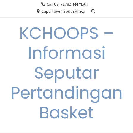
Skip
Call Us: +2782 444 YEAH
to
Cape Town, South Africa
content
KCHOOPS –
Informasi
Seputar
Pertandingan
Basket