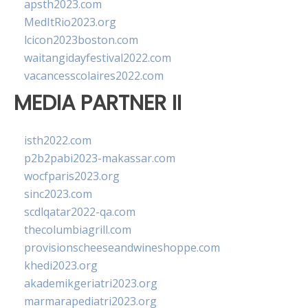
apsth2023.com
MedItRio2023.org
lcicon2023boston.com
waitangidayfestival2022.com
vacancesscolaires2022.com
MEDIA PARTNER II
isth2022.com
p2b2pabi2023-makassar.com
wocfparis2023.org
sinc2023.com
scdlqatar2022-qa.com
thecolumbiagrill.com
provisionscheeseandwineshoppe.com
khedi2023.org
akademikgeriatri2023.org
marmarapediatri2023.org