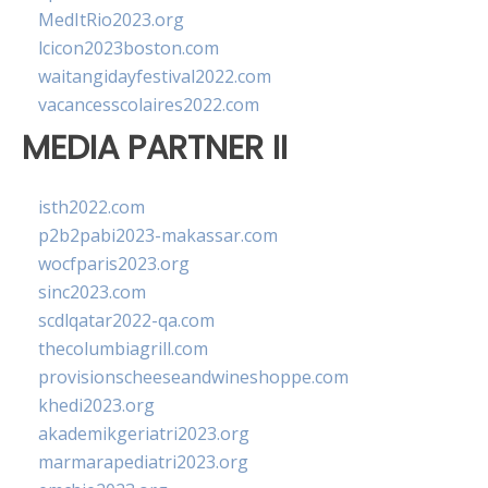
MedItRio2023.org
lcicon2023boston.com
waitangidayfestival2022.com
vacancesscolaires2022.com
MEDIA PARTNER II
isth2022.com
p2b2pabi2023-makassar.com
wocfparis2023.org
sinc2023.com
scdlqatar2022-qa.com
thecolumbiagrill.com
provisionscheeseandwineshoppe.com
khedi2023.org
akademikgeriatri2023.org
marmarapediatri2023.org