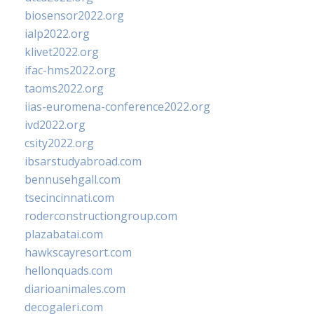
biosensor2022.org
ialp2022.org
klivet2022.org
ifac-hms2022.org
taoms2022.org
iias-euromena-conference2022.org
ivd2022.org
csity2022.org
ibsarstudyabroad.com
bennusehgall.com
tsecincinnati.com
roderconstructiongroup.com
plazabatai.com
hawkscayresort.com
hellonquads.com
diarioanimales.com
decogaleri.com