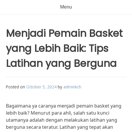
Menu
Menjadi Pemain Basket
yang Lebih Baik: Tips
Latihan yang Berguna
Posted on
October 5, 2024
by
adminkch
Bagaimana ya caranya menjadi pemain basket yang
lebih baik? Menurut para ahli, salah satu kunci
utamanya adalah dengan melakukan latihan yang
berguna secara teratur. Latihan yang tepat akan