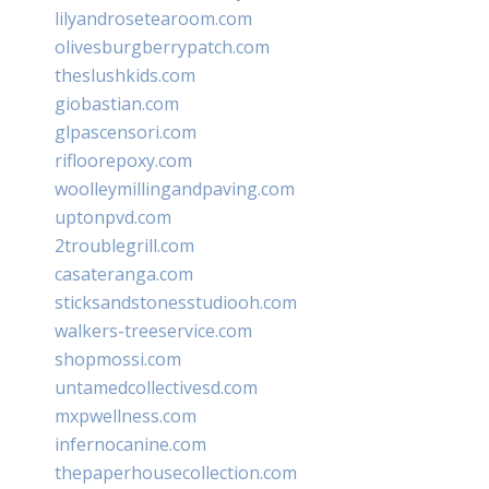
lilyandrosetearoom.com
olivesburgberrypatch.com
theslushkids.com
giobastian.com
glpascensori.com
rifloorepoxy.com
woolleymillingandpaving.com
uptonpvd.com
2troublegrill.com
casateranga.com
sticksandstonesstudiooh.com
walkers-treeservice.com
shopmossi.com
untamedcollectivesd.com
mxpwellness.com
infernocanine.com
thepaperhousecollection.com