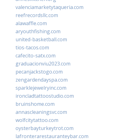
valenciamarketytaqueria.com
reefrecordsllc.com
alawaffle.com
aryouthfishing.com
united-basketball.com
tios-tacos.com
cafecito-satx.com
graduacionviu2023.com
pecanjackstogo.com
zengardendayspa.com
sparklejewelryinc.com
ironcladtattoostudio.com
bruinshome.com
annascleaningsvc.com
wolfcitytattoo.com
oysterbayturkeytrot.com
lafronterarestauranteybar.com