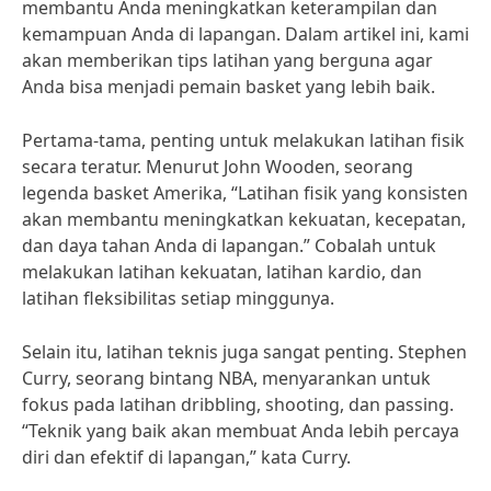
membantu Anda meningkatkan keterampilan dan
kemampuan Anda di lapangan. Dalam artikel ini, kami
akan memberikan tips latihan yang berguna agar
Anda bisa menjadi pemain basket yang lebih baik.
Pertama-tama, penting untuk melakukan latihan fisik
secara teratur. Menurut John Wooden, seorang
legenda basket Amerika, “Latihan fisik yang konsisten
akan membantu meningkatkan kekuatan, kecepatan,
dan daya tahan Anda di lapangan.” Cobalah untuk
melakukan latihan kekuatan, latihan kardio, dan
latihan fleksibilitas setiap minggunya.
Selain itu, latihan teknis juga sangat penting. Stephen
Curry, seorang bintang NBA, menyarankan untuk
fokus pada latihan dribbling, shooting, dan passing.
“Teknik yang baik akan membuat Anda lebih percaya
diri dan efektif di lapangan,” kata Curry.