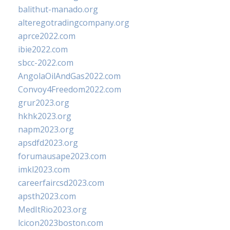
balithut-manado.org
alteregotradingcompany.org
aprce2022.com
ibie2022.com
sbcc-2022.com
AngolaOilAndGas2022.com
Convoy4Freedom2022.com
grur2023.org
hkhk2023.org
napm2023.org
apsdfd2023.org
forumausape2023.com
imkl2023.com
careerfaircsd2023.com
apsth2023.com
MedItRio2023.org
lcicon2023boston.com