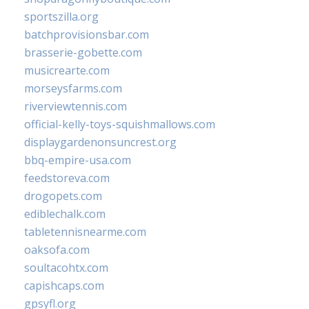
sportszilla.org
batchprovisionsbar.com
brasserie-gobette.com
musicrearte.com
morseysfarms.com
riverviewtennis.com
official-kelly-toys-squishmallows.com
displaygardenonsuncrest.org
bbq-empire-usa.com
feedstoreva.com
drogopets.com
ediblechalk.com
tabletennisnearme.com
oaksofa.com
soultacohtx.com
capishcaps.com
gpsyfl.org