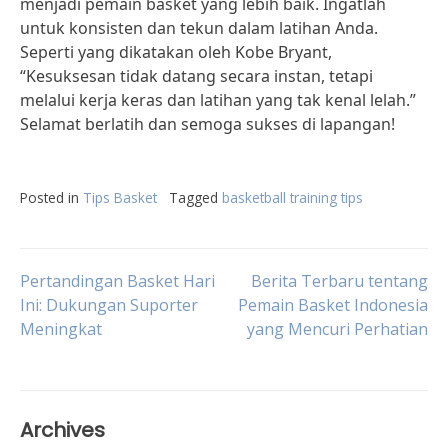
menjadi pemain basket yang lebih baik. Ingatlah
untuk konsisten dan tekun dalam latihan Anda.
Seperti yang dikatakan oleh Kobe Bryant,
“Kesuksesan tidak datang secara instan, tetapi
melalui kerja keras dan latihan yang tak kenal lelah.”
Selamat berlatih dan semoga sukses di lapangan!
Posted in
Tips Basket
Tagged
basketball training tips
Post
Pertandingan Basket Hari
Berita Terbaru tentang
Ini: Dukungan Suporter
Pemain Basket Indonesia
Meningkat
yang Mencuri Perhatian
navigation
Archives