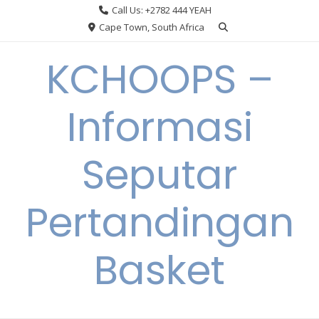
Skip
Call Us: +2782 444 YEAH
to
Cape Town, South Africa
content
KCHOOPS –
Informasi
Seputar
Pertandingan
Basket