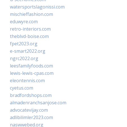
watersportslagonissi.com
mischieffashion.com
eduwyre.com
retro-interiors.com
theblvd-boise.com
fpet2023.org
e-smart2022.org
ngrc2022.org
leesfamilyfoods.com
lewis-lewis-cpas.com
eleontennis.com
cyetus.com
bradfordshops.com
almadenranchsanjose.com
advocatevijay.com
adlibilimler2023.com
naswwebed.org