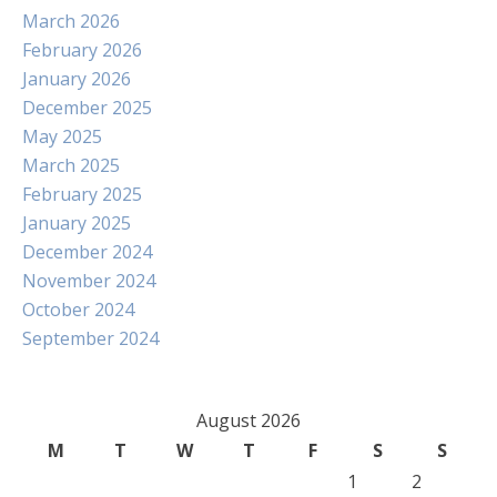
March 2026
February 2026
January 2026
December 2025
May 2025
March 2025
February 2025
January 2025
December 2024
November 2024
October 2024
September 2024
August 2026
M
T
W
T
F
S
S
1
2