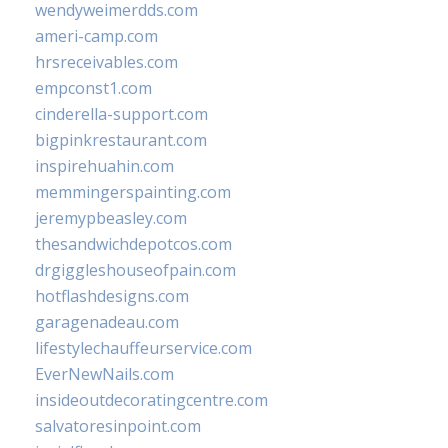
wendyweimerdds.com
ameri-camp.com
hrsreceivables.com
empconst1.com
cinderella-support.com
bigpinkrestaurant.com
inspirehuahin.com
memmingerspainting.com
jeremypbeasley.com
thesandwichdepotcos.com
drgiggleshouseofpain.com
hotflashdesigns.com
garagenadeau.com
lifestylechauffeurservice.com
EverNewNails.com
insideoutdecoratingcentre.com
salvatoresinpoint.com