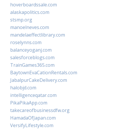
hoverboardssale.com
alaskapolitics.com
stsmp.org
manoelneves.com
mandelaeffectlibrary.com
roselynns.com
balanceyoganj.com
salesforceblogs.com
TrainGames365.com
BaytownEvaCationRentals.com
JabalpurCakeDelivery.com
halobjd.com
intelligenceqatar.com
PikaPikaApp.com
takecareofbusinessdfw.org
HamadaOfJapan.com
VersifyLifestyle.com