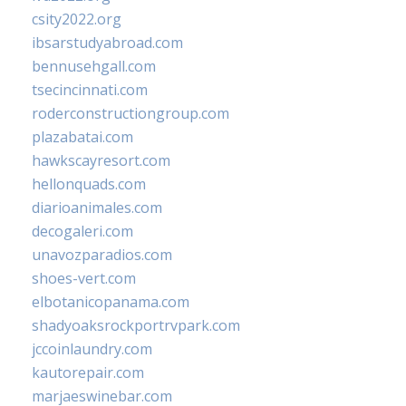
csity2022.org
ibsarstudyabroad.com
bennusehgall.com
tsecincinnati.com
roderconstructiongroup.com
plazabatai.com
hawkscayresort.com
hellonquads.com
diarioanimales.com
decogaleri.com
unavozparadios.com
shoes-vert.com
elbotanicopanama.com
shadyoaksrockportrvpark.com
jccoinlaundry.com
kautorepair.com
marjaeswinebar.com