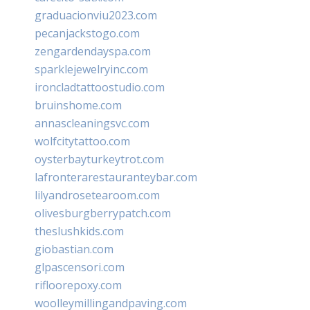
graduacionviu2023.com
pecanjackstogo.com
zengardendayspa.com
sparklejewelryinc.com
ironcladtattoostudio.com
bruinshome.com
annascleaningsvc.com
wolfcitytattoo.com
oysterbayturkeytrot.com
lafronterarestauranteybar.com
lilyandrosetearoom.com
olivesburgberrypatch.com
theslushkids.com
giobastian.com
glpascensori.com
rifloorepoxy.com
woolleymillingandpaving.com