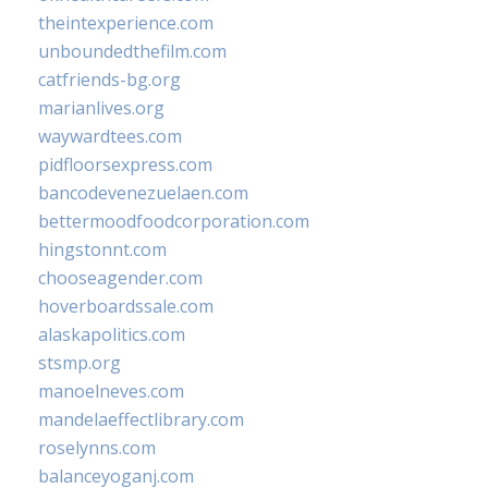
theintexperience.com
unboundedthefilm.com
catfriends-bg.org
marianlives.org
waywardtees.com
pidfloorsexpress.com
bancodevenezuelaen.com
bettermoodfoodcorporation.com
hingstonnt.com
chooseagender.com
hoverboardssale.com
alaskapolitics.com
stsmp.org
manoelneves.com
mandelaeffectlibrary.com
roselynns.com
balanceyoganj.com