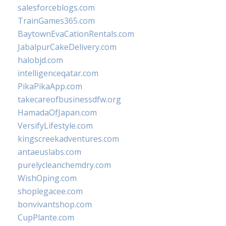
salesforceblogs.com
TrainGames365.com
BaytownEvaCationRentals.com
JabalpurCakeDelivery.com
halobjd.com
intelligenceqatar.com
PikaPikaApp.com
takecareofbusinessdfw.org
HamadaOfJapan.com
VersifyLifestyle.com
kingscreekadventures.com
antaeuslabs.com
purelycleanchemdry.com
WishOping.com
shoplegacee.com
bonvivantshop.com
CupPlante.com