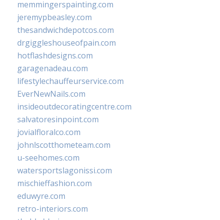
memmingerspainting.com
jeremypbeasley.com
thesandwichdepotcos.com
drgiggleshouseofpain.com
hotflashdesigns.com
garagenadeau.com
lifestylechauffeurservice.com
EverNewNails.com
insideoutdecoratingcentre.com
salvatoresinpoint.com
jovialfloralco.com
johnlscotthometeam.com
u-seehomes.com
watersportslagonissi.com
mischieffashion.com
eduwyre.com
retro-interiors.com