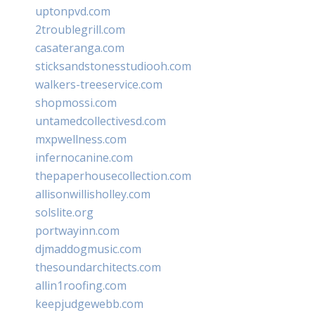
uptonpvd.com
2troublegrill.com
casateranga.com
sticksandstonesstudiooh.com
walkers-treeservice.com
shopmossi.com
untamedcollectivesd.com
mxpwellness.com
infernocanine.com
thepaperhousecollection.com
allisonwillisholley.com
solslite.org
portwayinn.com
djmaddogmusic.com
thesoundarchitects.com
allin1roofing.com
keepjudgewebb.com