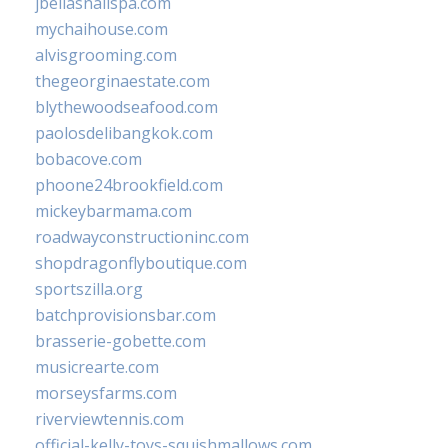
jbellasnailspa.com
mychaihouse.com
alvisgrooming.com
thegeorginaestate.com
blythewoodseafood.com
paolosdelibangkok.com
bobacove.com
phoone24brookfield.com
mickeybarmama.com
roadwayconstructioninc.com
shopdragonflyboutique.com
sportszilla.org
batchprovisionsbar.com
brasserie-gobette.com
musicrearte.com
morseysfarms.com
riverviewtennis.com
official-kelly-toys-squishmallows.com