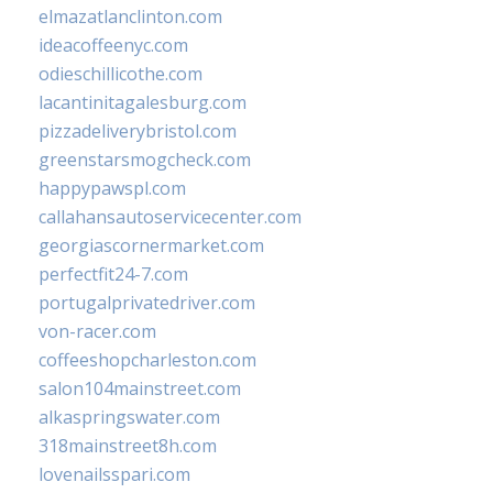
elmazatlanclinton.com
ideacoffeenyc.com
odieschillicothe.com
lacantinitagalesburg.com
pizzadeliverybristol.com
greenstarsmogcheck.com
happypawspl.com
callahansautoservicecenter.com
georgiascornermarket.com
perfectfit24-7.com
portugalprivatedriver.com
von-racer.com
coffeeshopcharleston.com
salon104mainstreet.com
alkaspringswater.com
318mainstreet8h.com
lovenailsspari.com