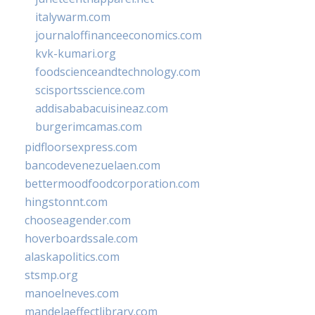
italywarm.com
journaloffinanceeconomics.com
kvk-kumari.org
foodscienceandtechnology.com
scisportsscience.com
addisababacuisineaz.com
burgerimcamas.com
pidfloorsexpress.com
bancodevenezuelaen.com
bettermoodfoodcorporation.com
hingstonnt.com
chooseagender.com
hoverboardssale.com
alaskapolitics.com
stsmp.org
manoelneves.com
mandelaeffectlibrary.com