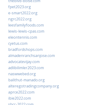
theblvd-boise.com
fpet2023.org
e-smart2022.org
ngrc2022.org
leesfamilyfoods.com
lewis-lewis-cpas.com
eleontennis.com
cyetus.com
bradfordshops.com
almadenranchsanjose.com
advocatevijay.com
adlibilimler2023.com
naswwebed.org
balithut-manado.org
alteregotradingcompany.org
aprce2022.com
ibie2022.com
sbcc-2022.com