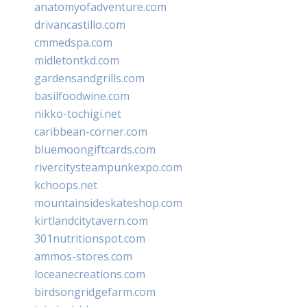
anatomyofadventure.com
drivancastillo.com
cmmedspa.com
midletontkd.com
gardensandgrills.com
basilfoodwine.com
nikko-tochigi.net
caribbean-corner.com
bluemoongiftcards.com
rivercitysteampunkexpo.com
kchoops.net
mountainsideskateshop.com
kirtlandcitytavern.com
301nutritionspot.com
ammos-stores.com
loceanecreations.com
birdsongridgefarm.com