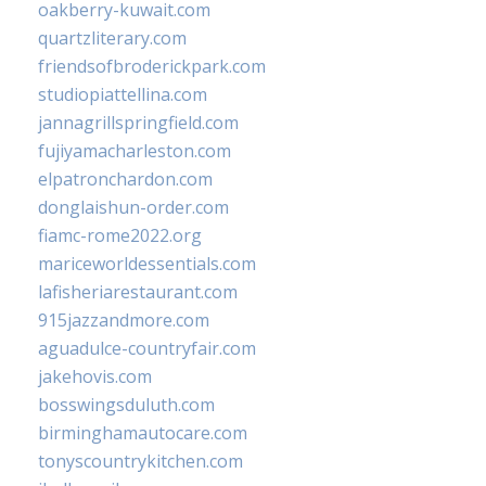
oakberry-kuwait.com
quartzliterary.com
friendsofbroderickpark.com
studiopiattellina.com
jannagrillspringfield.com
fujiyamacharleston.com
elpatronchardon.com
donglaishun-order.com
fiamc-rome2022.org
mariceworldessentials.com
lafisheriarestaurant.com
915jazzandmore.com
aguadulce-countryfair.com
jakehovis.com
bosswingsduluth.com
birminghamautocare.com
tonyscountrykitchen.com