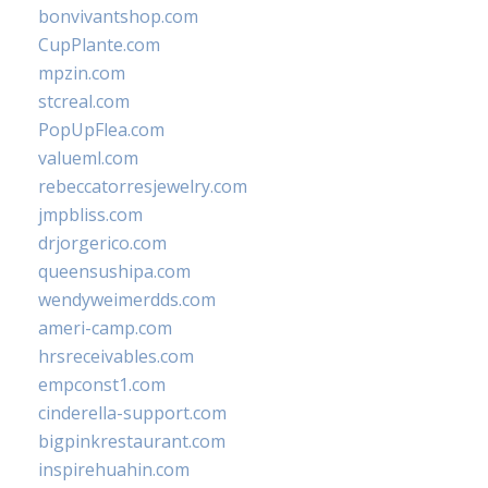
bonvivantshop.com
CupPlante.com
mpzin.com
stcreal.com
PopUpFlea.com
valueml.com
rebeccatorresjewelry.com
jmpbliss.com
drjorgerico.com
queensushipa.com
wendyweimerdds.com
ameri-camp.com
hrsreceivables.com
empconst1.com
cinderella-support.com
bigpinkrestaurant.com
inspirehuahin.com