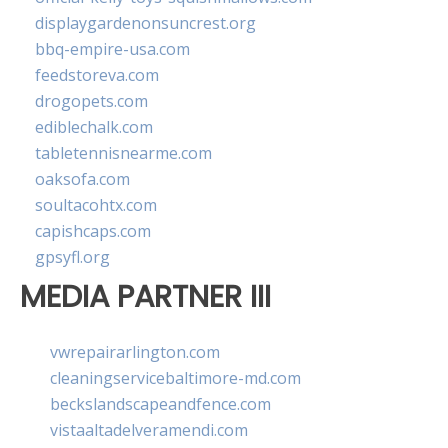
displaygardenonsuncrest.org
bbq-empire-usa.com
feedstoreva.com
drogopets.com
ediblechalk.com
tabletennisnearme.com
oaksofa.com
soultacohtx.com
capishcaps.com
gpsyfl.org
MEDIA PARTNER III
vwrepairarlington.com
cleaningservicebaltimore-md.com
beckslandscapeandfence.com
vistaaltadelveramendi.com