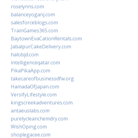
roselynns.com
balanceyoganj.com
salesforceblogs.com
TrainGames365.com
BaytownEvaCationRentals.com
JabalpurCakeDelivery.com
halobjd.com
intelligenceqatar.com
PikaPikaApp.com
takecareofbusinessdfw.org
HamadaOfJapan.com
VersifyLifestyle.com
kingscreekadventures.com
antaeuslabs.com
purelycleanchemdry.com
WishOping.com
shoplegacee.com