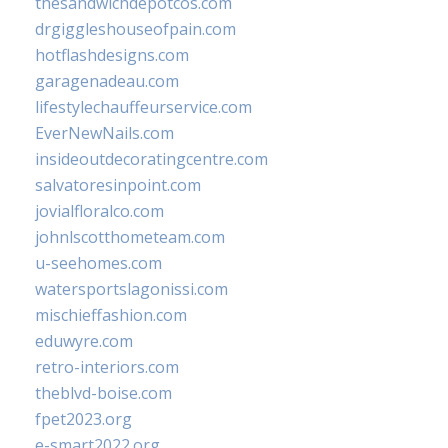
thesandwichdepotcos.com
drgiggleshouseofpain.com
hotflashdesigns.com
garagenadeau.com
lifestylechauffeurservice.com
EverNewNails.com
insideoutdecoratingcentre.com
salvatoresinpoint.com
jovialfloralco.com
johnlscotthometeam.com
u-seehomes.com
watersportslagonissi.com
mischieffashion.com
eduwyre.com
retro-interiors.com
theblvd-boise.com
fpet2023.org
e-smart2022.org