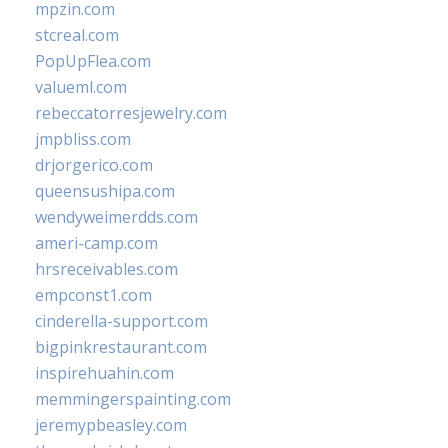
mpzin.com
stcreal.com
PopUpFlea.com
valueml.com
rebeccatorresjewelry.com
jmpbliss.com
drjorgerico.com
queensushipa.com
wendyweimerdds.com
ameri-camp.com
hrsreceivables.com
empconst1.com
cinderella-support.com
bigpinkrestaurant.com
inspirehuahin.com
memmingerspainting.com
jeremypbeasley.com