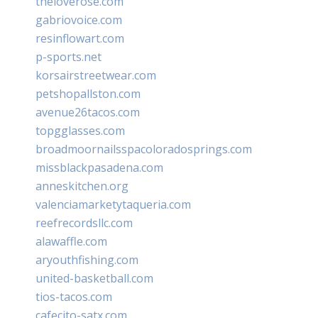
theloverose.com
gabriovoice.com
resinflowart.com
p-sports.net
korsairstreetwear.com
petshopallston.com
avenue26tacos.com
topgglasses.com
broadmoornailsspacoloradosprings.com
missblackpasadena.com
anneskitchen.org
valenciamarketytaqueria.com
reefrecordsllc.com
alawaffle.com
aryouthfishing.com
united-basketball.com
tios-tacos.com
cafecito-satx.com