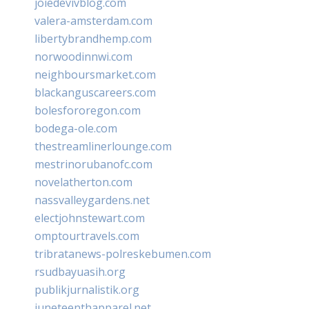
joiedevivblog.com
valera-amsterdam.com
libertybrandhemp.com
norwoodinnwi.com
neighboursmarket.com
blackanguscareers.com
bolesfororegon.com
bodega-ole.com
thestreamlinerlounge.com
mestrinorubanofc.com
novelatherton.com
nassvalleygardens.net
electjohnstewart.com
omptourtravels.com
tribratanews-polreskebumen.com
rsudbayuasih.org
publikjurnalistik.org
juneteenthapparel.net