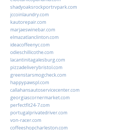
shadyoaksrockportrvpark.com
jccoinlaundry.com
kautorepair.com
marjaeswinebar.com
elmazatlanclinton.com
ideacoffeenyc.com
odieschillicothe.com
lacantinitagalesburg.com
pizzadeliverybristol.com
greenstarsmogcheck.com
happypawspl.com
callahansautoservicecenter.com
georgiascornermarket.com
perfectfit24-7.com
portugalprivatedriver.com
von-racer.com
coffeeshopcharleston.com