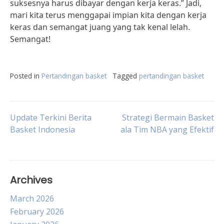
suksesnya harus dibayar dengan kerja keras.” Jadi,
mari kita terus menggapai impian kita dengan kerja
keras dan semangat juang yang tak kenal lelah.
Semangat!
Posted in
Pertandingan basket
Tagged
pertandingan basket
Post
Update Terkini Berita
Strategi Bermain Basket
Basket Indonesia
ala Tim NBA yang Efektif
navigation
Archives
March 2026
February 2026