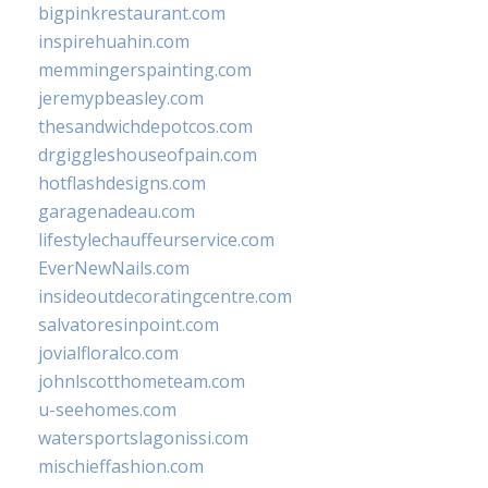
bigpinkrestaurant.com
inspirehuahin.com
memmingerspainting.com
jeremypbeasley.com
thesandwichdepotcos.com
drgiggleshouseofpain.com
hotflashdesigns.com
garagenadeau.com
lifestylechauffeurservice.com
EverNewNails.com
insideoutdecoratingcentre.com
salvatoresinpoint.com
jovialfloralco.com
johnlscotthometeam.com
u-seehomes.com
watersportslagonissi.com
mischieffashion.com