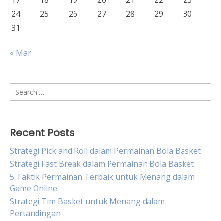
17
18
19
20
21
22
23
24
25
26
27
28
29
30
31
« Mar
Search
for:
Recent Posts
Strategi Pick and Roll dalam Permainan Bola Basket
Strategi Fast Break dalam Permainan Bola Basket
5 Taktik Permainan Terbaik untuk Menang dalam
Game Online
Strategi Tim Basket untuk Menang dalam
Pertandingan