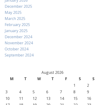
January 2026
December 2025
May 2025
March 2025
February 2025
January 2025
December 2024
November 2024
October 2024
September 2024
August 2026
M
T
W
T
F
S
S
1
2
3
4
5
6
7
8
9
10
11
12
13
14
15
16