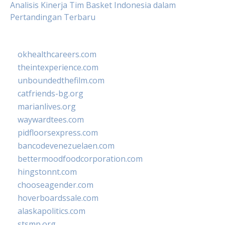
Analisis Kinerja Tim Basket Indonesia dalam
Pertandingan Terbaru
okhealthcareers.com
theintexperience.com
unboundedthefilm.com
catfriends-bg.org
marianlives.org
waywardtees.com
pidfloorsexpress.com
bancodevenezuelaen.com
bettermoodfoodcorporation.com
hingstonnt.com
chooseagender.com
hoverboardssale.com
alaskapolitics.com
stsmp.org