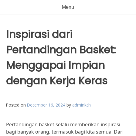
Menu
Inspirasi dari
Pertandingan Basket:
Menggapai Impian
dengan Kerja Keras
Posted on
December 16, 2024
by
adminkch
Pertandingan basket selalu memberikan inspirasi
bagi banyak orang, termasuk bagi kita semua. Dari