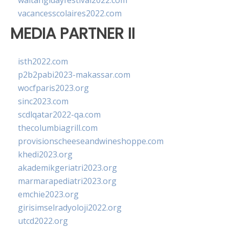
vacancesscolaires2022.com
MEDIA PARTNER II
isth2022.com
p2b2pabi2023-makassar.com
wocfparis2023.org
sinc2023.com
scdlqatar2022-qa.com
thecolumbiagrill.com
provisionscheeseandwineshoppe.com
khedi2023.org
akademikgeriatri2023.org
marmarapediatri2023.org
emchie2023.org
girisimselradyoloji2022.org
utcd2022.org