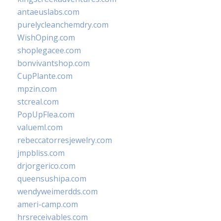
antaeuslabs.com
purelycleanchemdry.com
WishOping.com
shoplegacee.com
bonvivantshop.com
CupPlante.com
mpzin.com
stcreal.com
PopUpFlea.com
valueml.com
rebeccatorresjewelry.com
jmpbliss.com
drjorgerico.com
queensushipa.com
wendyweimerdds.com
ameri-camp.com
hrsreceivables.com