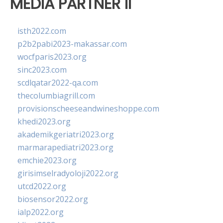
MEDIA PARTNER II
isth2022.com
p2b2pabi2023-makassar.com
wocfparis2023.org
sinc2023.com
scdlqatar2022-qa.com
thecolumbiagrill.com
provisionscheeseandwineshoppe.com
khedi2023.org
akademikgeriatri2023.org
marmarapediatri2023.org
emchie2023.org
girisimselradyoloji2022.org
utcd2022.org
biosensor2022.org
ialp2022.org