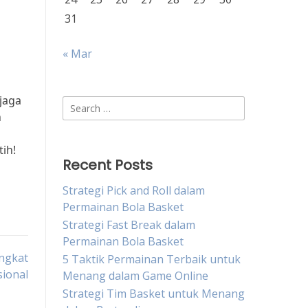
31
« Mar
jaga
Search
n
for:
ih!
Recent Posts
Strategi Pick and Roll dalam
Permainan Bola Basket
Strategi Fast Break dalam
Permainan Bola Basket
ingkat
5 Taktik Permainan Terbaik untuk
sional
Menang dalam Game Online
Strategi Tim Basket untuk Menang