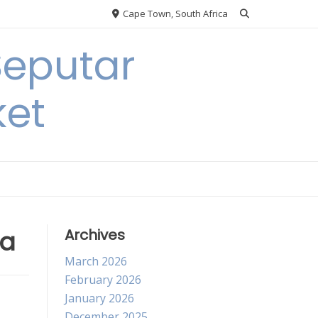
Cape Town, South Africa
Seputar
ket
da
Archives
March 2026
February 2026
January 2026
December 2025