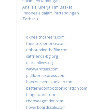
dalam Pertandingan
Analisis Kinerja Tim Basket
Indonesia dalam Pertandingan
Terbaru
okhealthcareers.com
theintexperience.com
unboundedthefilm.com
catfriends-bg.org
marianlives.org
waywardtees.com
pidfloorsexpress.com
bancodevenezuelaen.com
bettermoodfoodcorporation.com
hingstonnt.com
chooseagender.com
hoverboardssale.com