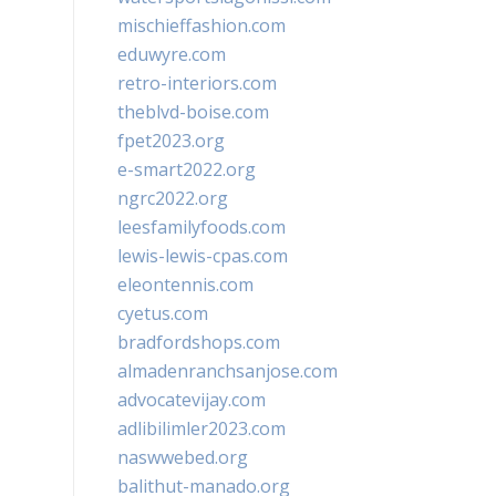
mischieffashion.com
eduwyre.com
retro-interiors.com
theblvd-boise.com
fpet2023.org
e-smart2022.org
ngrc2022.org
leesfamilyfoods.com
lewis-lewis-cpas.com
eleontennis.com
cyetus.com
bradfordshops.com
almadenranchsanjose.com
advocatevijay.com
adlibilimler2023.com
naswwebed.org
balithut-manado.org