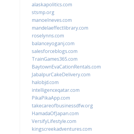
alaskapolitics.com
stsmp.org
manoelneves.com
mandelaeffectlibrary.com
roselynns.com
balanceyoganj.com
salesforceblogs.com
TrainGames365.com
BaytownEvaCationRentals.com
JabalpurCakeDelivery.com
halobjd.com
intelligenceqatar.com
PikaPikaApp.com
takecareofbusinessdfw.org
HamadaOfJapan.com
VersifyLifestyle.com
kingscreekadventures.com