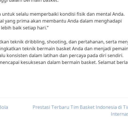
nggi dalam bermain basket.”
a untuk selalu memperbaiki kondisi fisik dan mental Anda.
ental yang prima akan membantu Anda dalam menghadapi
bih baik setiap hari.”
kan teknik dribbling, shooting, dan pertahanan, serta men
ningkatkan teknik bermain basket Anda dan menjadi pemai
alu konsisten dalam latihan dan percaya pada diri sendiri.
encapai kesuksesan dalam bermain basket. Selamat berlat
Bola
Prestasi Terbaru Tim Basket Indonesia di T
Interna