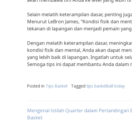
akan membawa tim Anda ke level yang lebih ti
Selain melatih keterampilan dasar, penting jug
Menurut LeBron James, “Kondisi fisik dan m
tekanan di lapangan dan menjadi pemain yang le
Dengan melatih keterampilan dasar, meningkat
kondisi fisik dan mental, Anda akan dapat me
yang lebih baik di lapangan. Ingatlah untuk sel
Semoga tips ini dapat membantu Anda dalam m
Posted in
Tips Basket
Tagged
tips basketball today
Post
Mengenal Istilah Quarter dalam Pertandingan 
Basket
navigation