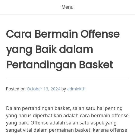
Menu
Cara Bermain Offense
yang Baik dalam
Pertandingan Basket
Posted on
October 13, 2024
by
adminkch
Dalam pertandingan basket, salah satu hal penting
yang harus diperhatikan adalah cara bermain offense
yang baik. Offense adalah salah satu aspek yang
sangat vital dalam permainan basket, karena offense