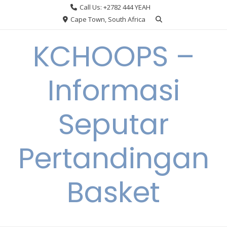
Skip
Call Us: +2782 444 YEAH
to
Cape Town, South Africa
content
KCHOOPS –
Informasi
Seputar
Pertandingan
Basket