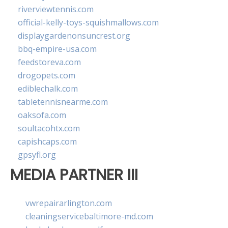
riverviewtennis.com
official-kelly-toys-squishmallows.com
displaygardenonsuncrest.org
bbq-empire-usa.com
feedstoreva.com
drogopets.com
ediblechalk.com
tabletennisnearme.com
oaksofa.com
soultacohtx.com
capishcaps.com
gpsyfl.org
MEDIA PARTNER III
vwrepairarlington.com
cleaningservicebaltimore-md.com