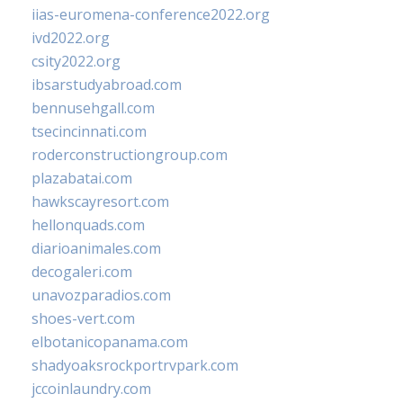
iias-euromena-conference2022.org
ivd2022.org
csity2022.org
ibsarstudyabroad.com
bennusehgall.com
tsecincinnati.com
roderconstructiongroup.com
plazabatai.com
hawkscayresort.com
hellonquads.com
diarioanimales.com
decogaleri.com
unavozparadios.com
shoes-vert.com
elbotanicopanama.com
shadyoaksrockportrvpark.com
jccoinlaundry.com