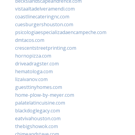
beckslandscapeandfence.com
vistaaltadelveramendi.com
coastlinecateringnc.com
cuesburgershouston.com
psicologiaespecializadaencampeche.com
dmtacos.com
crescentstreetprinting.com
hornopizza.com
driveadragster.com
hematologa.com
lizaivanov.com
guesttinyhomes.com
home-plow-by-meyer.com
palatelatincuisine.com
blackdoglegacy.com
eatvivahouston.com
thebigshowok.com
chimeandstave.com