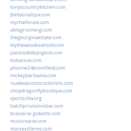
tonyscountrykitchen.com
jbellasnailspa.com
mychaihouse.com
alvisgrooming.com
thegeorginaestate.com
blythewoodseafood.com
paolosdelibangkok.com
bobacove.com
phoone24brookfield.com
mickeybarmama.com
roadwayconstructioninc.com
shopdragonflyboutique.com
sportszilla.org
batchprovisionsbar.com
brasserie-gobette.com
musicrearte.com
morseysfarms.com