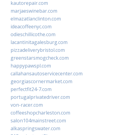
kautorepair.com
marjaeswinebar.com
elmazatlanclinton.com
ideacoffeenyc.com
odieschillicothe.com
lacantinitagalesburg.com
pizzadeliverybristol.com
greenstarsmogcheck.com
happypawspl.com
callahansautoservicecenter.com
georgiascornermarket.com
perfectfit24-7.com
portugalprivatedriver.com
von-racer.com
coffeeshopcharleston.com
salon104mainstreet.com
alkaspringswater.com