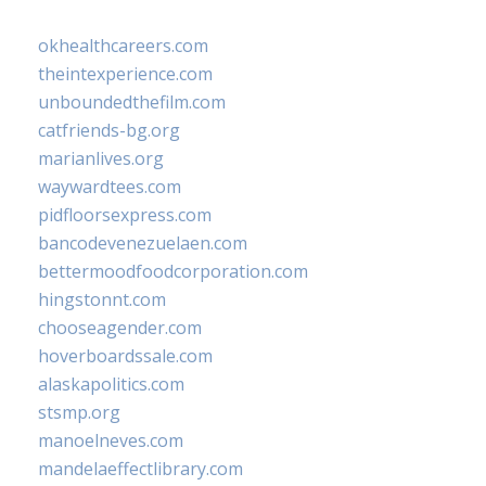
okhealthcareers.com
theintexperience.com
unboundedthefilm.com
catfriends-bg.org
marianlives.org
waywardtees.com
pidfloorsexpress.com
bancodevenezuelaen.com
bettermoodfoodcorporation.com
hingstonnt.com
chooseagender.com
hoverboardssale.com
alaskapolitics.com
stsmp.org
manoelneves.com
mandelaeffectlibrary.com