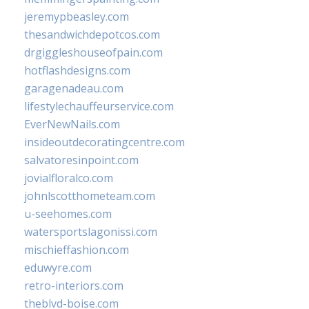
jeremypbeasley.com
thesandwichdepotcos.com
drgiggleshouseofpain.com
hotflashdesigns.com
garagenadeau.com
lifestylechauffeurservice.com
EverNewNails.com
insideoutdecoratingcentre.com
salvatoresinpoint.com
jovialfloralco.com
johnlscotthometeam.com
u-seehomes.com
watersportslagonissi.com
mischieffashion.com
eduwyre.com
retro-interiors.com
theblvd-boise.com