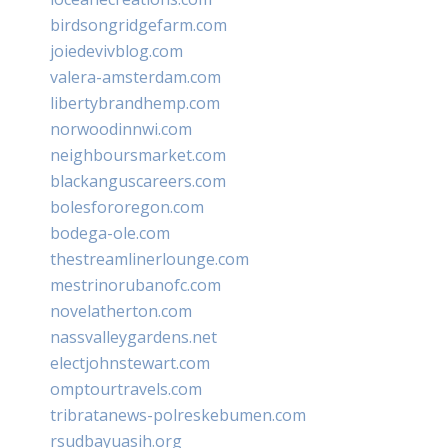
birdsongridgefarm.com
joiedevivblog.com
valera-amsterdam.com
libertybrandhemp.com
norwoodinnwi.com
neighboursmarket.com
blackanguscareers.com
bolesfororegon.com
bodega-ole.com
thestreamlinerlounge.com
mestrinorubanofc.com
novelatherton.com
nassvalleygardens.net
electjohnstewart.com
omptourtravels.com
tribratanews-polreskebumen.com
rsudbayuasih.org