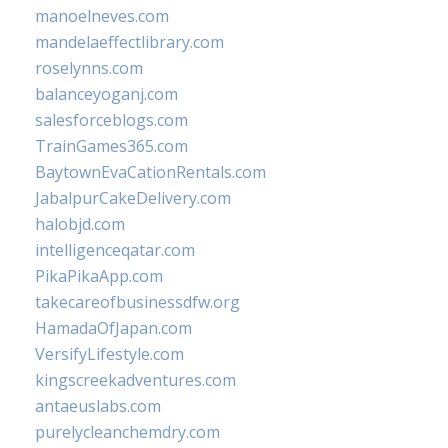
manoelneves.com
mandelaeffectlibrary.com
roselynns.com
balanceyoganj.com
salesforceblogs.com
TrainGames365.com
BaytownEvaCationRentals.com
JabalpurCakeDelivery.com
halobjd.com
intelligenceqatar.com
PikaPikaApp.com
takecareofbusinessdfw.org
HamadaOfJapan.com
VersifyLifestyle.com
kingscreekadventures.com
antaeuslabs.com
purelycleanchemdry.com