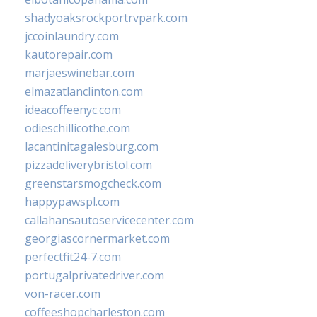
shadyoaksrockportrvpark.com
jccoinlaundry.com
kautorepair.com
marjaeswinebar.com
elmazatlanclinton.com
ideacoffeenyc.com
odieschillicothe.com
lacantinitagalesburg.com
pizzadeliverybristol.com
greenstarsmogcheck.com
happypawspl.com
callahansautoservicecenter.com
georgiascornermarket.com
perfectfit24-7.com
portugalprivatedriver.com
von-racer.com
coffeeshopcharleston.com