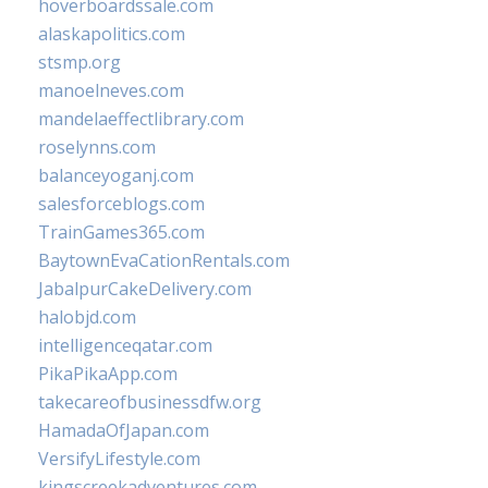
hoverboardssale.com
alaskapolitics.com
stsmp.org
manoelneves.com
mandelaeffectlibrary.com
roselynns.com
balanceyoganj.com
salesforceblogs.com
TrainGames365.com
BaytownEvaCationRentals.com
JabalpurCakeDelivery.com
halobjd.com
intelligenceqatar.com
PikaPikaApp.com
takecareofbusinessdfw.org
HamadaOfJapan.com
VersifyLifestyle.com
kingscreekadventures.com