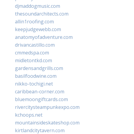
djmaddogmusic.com
thesoundarchitects.com
allin1roofing.com
keepjudgewebb.com
anatomyofadventure.com
drivancastillo.com
cmmedspa.com
midletontkd.com
gardensandgrills.com
basilfoodwine.com
nikko-tochigi.net
caribbean-corner.com
bluemoongiftcards.com
rivercitysteampunkexpo.com
kchoops.net
mountainsideskateshop.com
kirtlandcitytavern.com