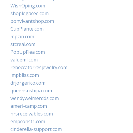
WishOping.com
shoplegacee.com
bonvivantshop.com
CupPlante.com
mpzin.com
stcreal.com
PopUpFlea.com
valueml.com
rebeccatorresjewelry.com
jmpbliss.com
drjorgerico.com
queensushipa.com
wendyweimerdds.com
ameri-camp.com
hrsreceivables.com
empconst1.com
cinderella-support.com