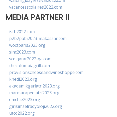
waitangidayfestival2022.com
vacancesscolaires2022.com
MEDIA PARTNER II
isth2022.com
p2b2pabi2023-makassar.com
wocfparis2023.org
sinc2023.com
scdlqatar2022-qa.com
thecolumbiagrill.com
provisionscheeseandwineshoppe.com
khedi2023.org
akademikgeriatri2023.org
marmarapediatri2023.org
emchie2023.org
girisimselradyoloji2022.org
utcd2022.org