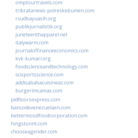
omptourtravels.com
tribratanews-polreskebumen.com
rsudbayuasih.org
publikjurnalistik.org
juneteenthapparel.net
italywarm.com
journaloffinanceeconomics.com
kvk-kumari.org
foodscienceandtechnology.com
scisportsscience.com
addisababacuisineaz.com
burgerimcamas.com
pidfloorsexpress.com
bancodevenezuelaen.com
bettermoodfoodcorporation.com
hingstonnt.com
chooseagender.com