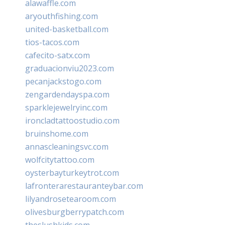
alawaffle.com
aryouthfishing.com
united-basketball.com
tios-tacos.com
cafecito-satx.com
graduacionviu2023.com
pecanjackstogo.com
zengardendayspa.com
sparklejewelryinc.com
ironcladtattoostudio.com
bruinshome.com
annascleaningsvc.com
wolfcitytattoo.com
oysterbayturkeytrot.com
lafronterarestauranteybar.com
lilyandrosetearoom.com
olivesburgberrypatch.com
theslushkids.com