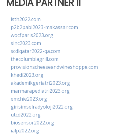
MEDIA PARTNER II
isth2022.com
p2b2pabi2023-makassar.com
wocfparis2023.org
sinc2023.com
scdlqatar2022-qa.com
thecolumbiagrill.com
provisionscheeseandwineshoppe.com
khedi2023.org
akademikgeriatri2023.org
marmarapediatri2023.org
emchie2023.org
girisimselradyoloji2022.org
utcd2022.org
biosensor2022.org
ialp2022.org