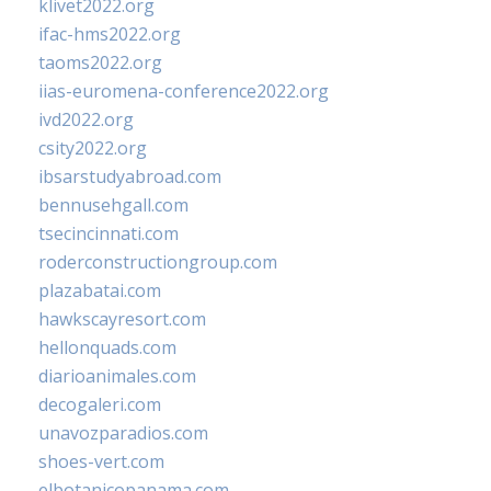
klivet2022.org
ifac-hms2022.org
taoms2022.org
iias-euromena-conference2022.org
ivd2022.org
csity2022.org
ibsarstudyabroad.com
bennusehgall.com
tsecincinnati.com
roderconstructiongroup.com
plazabatai.com
hawkscayresort.com
hellonquads.com
diarioanimales.com
decogaleri.com
unavozparadios.com
shoes-vert.com
elbotanicopanama.com