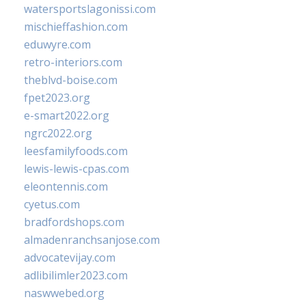
watersportslagonissi.com
mischieffashion.com
eduwyre.com
retro-interiors.com
theblvd-boise.com
fpet2023.org
e-smart2022.org
ngrc2022.org
leesfamilyfoods.com
lewis-lewis-cpas.com
eleontennis.com
cyetus.com
bradfordshops.com
almadenranchsanjose.com
advocatevijay.com
adlibilimler2023.com
naswwebed.org