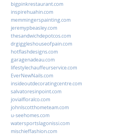
bigpinkrestaurant.com
inspirehuahin.com
memmingerspainting.com
jeremypbeasley.com
thesandwichdepotcos.com
drgiggleshouseofpain.com
hotflashdesigns.com
garagenadeau.com
lifestylechauffeurservice.com
EverNewNails.com
insideoutdecoratingcentre.com
salvatoresinpoint.com
jovialfloralco.com
johnlscotthometeam.com
u-seehomes.com
watersportslagonissi.com
mischieffashion.com