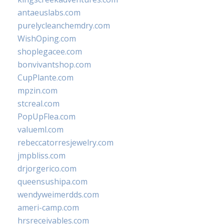
antaeuslabs.com
purelycleanchemdry.com
WishOping.com
shoplegacee.com
bonvivantshop.com
CupPlante.com
mpzin.com
stcreal.com
PopUpFlea.com
valueml.com
rebeccatorresjewelry.com
jmpbliss.com
drjorgerico.com
queensushipa.com
wendyweimerdds.com
ameri-camp.com
hrsreceivables.com