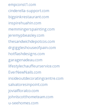
empconst1.com
cinderella-support.com
bigpinkrestaurant.com
inspirehuahin.com
memmingerspainting.com
jeremypbeasley.com
thesandwichdepotcos.com
drgiggleshouseofpain.com
hotflashdesigns.com
garagenadeau.com
lifestylechauffeurservice.com
EverNewNails.com
insideoutdecoratingcentre.com
salvatoresinpoint.com
jovialfloralco.com
johnlscotthometeam.com
u-seehomes.com