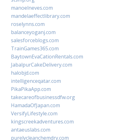
manoelneves.com
mandelaeffectlibrary.com
roselynns.com
balanceyoganj.com
salesforceblogs.com
TrainGames365.com
BaytownEvaCationRentals.com
JabalpurCakeDelivery.com
halobjd.com
intelligenceqatar.com
PikaPikaApp.com
takecareofbusinessdfw.org
HamadaOfJapan.com
VersifyLifestyle.com
kingscreekadventures.com
antaeuslabs.com
purelycleanchemdry.com