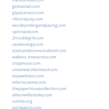
giobastian.com
glpascensori.com
rifloorepoxy.com
woolleymillingandpaving.com
uptonpvd.com
2troublegrill.com
casateranga.com
sticksandstonesstudiooh.com
walkers-treeservice.com
shopmossi.com
untamedcollectivesd.com
mxpwellness.com
infernocanine.com
thepaperhousecollection.com
allisonwillisholley.com
solslite.org
portwayinn.com