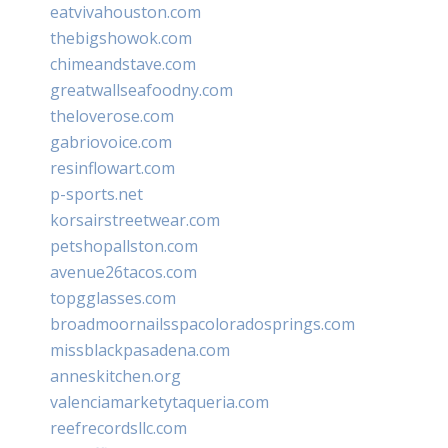
eatvivahouston.com
thebigshowok.com
chimeandstave.com
greatwallseafoodny.com
theloverose.com
gabriovoice.com
resinflowart.com
p-sports.net
korsairstreetwear.com
petshopallston.com
avenue26tacos.com
topgglasses.com
broadmoornailsspacoloradosprings.com
missblackpasadena.com
anneskitchen.org
valenciamarketytaqueria.com
reefrecordsllc.com