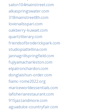
salon104mainstreet.com
alkaspringswater.com
318mainstreet8h.com
lovenailsspari.com
oakberry-kuwait.com
quartzliterary.com
friendsofbroderickpark.com
studiopiattellina.com
jannagrillspringfield.com
fujiyamacharleston.com
elpatronchardon.com
donglaishun-order.com
fiamc-rome2022.org
mariceworldessentials.com
lafisheriarestaurant.com
915jazzandmore.com
aguadulce-countryfair.com