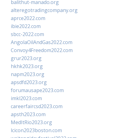
balithut-manado.org
alteregotradingcompany.org
aprce2022.com
ibie2022.com
sbcc-2022.com
AngolaOilAndGas2022.com
Convoy4Freedom2022.com
grur2023.org
hkhk2023.org
napm2023.org
apsdfd2023.org
forumausape2023.com
imkl2023.com
careerfaircsd2023.com
apsth2023.com
MedItRio2023.org
lcicon2023boston.com