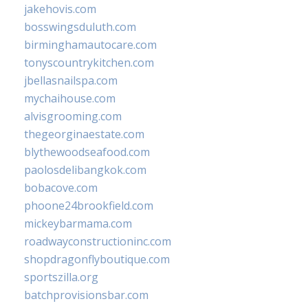
jakehovis.com
bosswingsduluth.com
birminghamautocare.com
tonyscountrykitchen.com
jbellasnailspa.com
mychaihouse.com
alvisgrooming.com
thegeorginaestate.com
blythewoodseafood.com
paolosdelibangkok.com
bobacove.com
phoone24brookfield.com
mickeybarmama.com
roadwayconstructioninc.com
shopdragonflyboutique.com
sportszilla.org
batchprovisionsbar.com