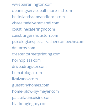
vwrepairarlington.com
cleaningservicebaltimore-md.com
beckslandscapeandfence.com
vistaaltadelveramendi.com
coastlinecateringnc.com
cuesburgershouston.com
psicologiaespecializadaencampeche.com
dmtacos.com
crescentstreetprinting.com
hornopizza.com
driveadragster.com
hematologa.com
lizaivanov.com
guesttinyhomes.com
home-plow-by-meyer.com
palatelatincuisine.com
blackdoglegacy.com