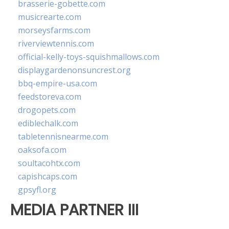
brasserie-gobette.com
musicrearte.com
morseysfarms.com
riverviewtennis.com
official-kelly-toys-squishmallows.com
displaygardenonsuncrest.org
bbq-empire-usa.com
feedstoreva.com
drogopets.com
ediblechalk.com
tabletennisnearme.com
oaksofa.com
soultacohtx.com
capishcaps.com
gpsyfl.org
MEDIA PARTNER III