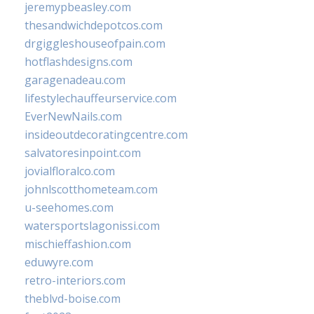
jeremypbeasley.com
thesandwichdepotcos.com
drgiggleshouseofpain.com
hotflashdesigns.com
garagenadeau.com
lifestylechauffeurservice.com
EverNewNails.com
insideoutdecoratingcentre.com
salvatoresinpoint.com
jovialfloralco.com
johnlscotthometeam.com
u-seehomes.com
watersportslagonissi.com
mischieffashion.com
eduwyre.com
retro-interiors.com
theblvd-boise.com