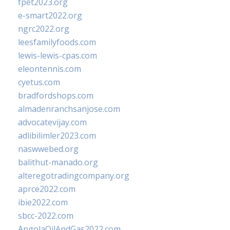
fpet2023.org
e-smart2022.org
ngrc2022.org
leesfamilyfoods.com
lewis-lewis-cpas.com
eleontennis.com
cyetus.com
bradfordshops.com
almadenranchsanjose.com
advocatevijay.com
adlibilimler2023.com
naswwebed.org
balithut-manado.org
alteregotradingcompany.org
aprce2022.com
ibie2022.com
sbcc-2022.com
AngolaOilAndGas2022.com