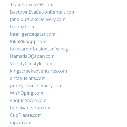
TrainGames365.com
BaytownEvaCationRentals.com
JabalpurCakeDelivery.com
halobjd.com
intelligenceqatar.com
PikaPikaApp.com
takecareofbusinessdfw.org
HamadaOfJapan.com
VersifyLifestyle.com
kingscreekadventures.com
antaeuslabs.com
purelycleanchemdry.com
WishOping.com
shoplegacee.com
bonvivantshop.com
CupPlante.com
mpzin.com