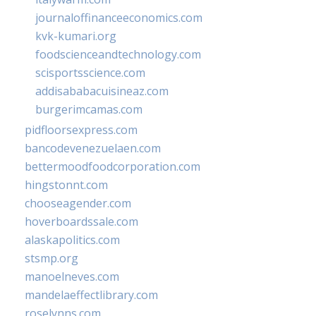
journaloffinanceeconomics.com
kvk-kumari.org
foodscienceandtechnology.com
scisportsscience.com
addisababacuisineaz.com
burgerimcamas.com
pidfloorsexpress.com
bancodevenezuelaen.com
bettermoodfoodcorporation.com
hingstonnt.com
chooseagender.com
hoverboardssale.com
alaskapolitics.com
stsmp.org
manoelneves.com
mandelaeffectlibrary.com
roselynns.com