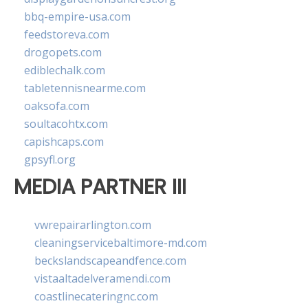
bbq-empire-usa.com
feedstoreva.com
drogopets.com
ediblechalk.com
tabletennisnearme.com
oaksofa.com
soultacohtx.com
capishcaps.com
gpsyfl.org
MEDIA PARTNER III
vwrepairarlington.com
cleaningservicebaltimore-md.com
beckslandscapeandfence.com
vistaaltadelveramendi.com
coastlinecateringnc.com