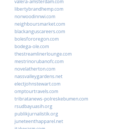
valera-amsterdam.com
libertybrandhemp.com
norwoodinnwi.com
neighboursmarket.com
blackanguscareers.com
bolesfororegon.com
bodega-ole.com
thestreamlinerlounge.com
mestrinorubanofc.com
novelatherton.com
nassvalleygardens.net
electjohnstewart.com
omptourtravels.com
tribratanews-polreskebumen.com
rsudbayuasih.org
publikjurnalistik.org
juneteenthapparel.net
italywarm.com