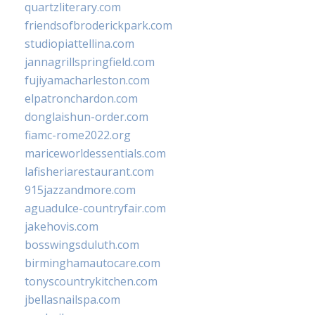
quartzliterary.com
friendsofbroderickpark.com
studiopiattellina.com
jannagrillspringfield.com
fujiyamacharleston.com
elpatronchardon.com
donglaishun-order.com
fiamc-rome2022.org
mariceworldessentials.com
lafisheriarestaurant.com
915jazzandmore.com
aguadulce-countryfair.com
jakehovis.com
bosswingsduluth.com
birminghamautocare.com
tonyscountrykitchen.com
jbellasnailspa.com