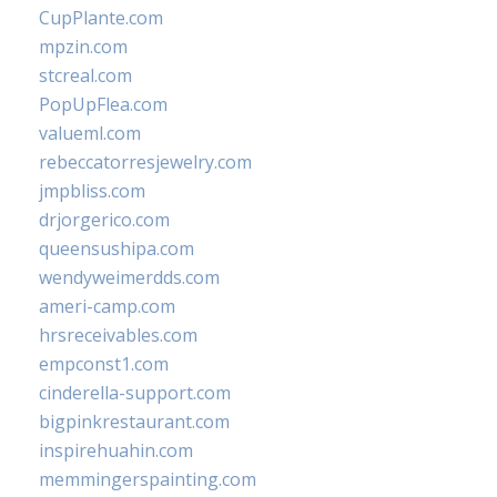
CupPlante.com
mpzin.com
stcreal.com
PopUpFlea.com
valueml.com
rebeccatorresjewelry.com
jmpbliss.com
drjorgerico.com
queensushipa.com
wendyweimerdds.com
ameri-camp.com
hrsreceivables.com
empconst1.com
cinderella-support.com
bigpinkrestaurant.com
inspirehuahin.com
memmingerspainting.com