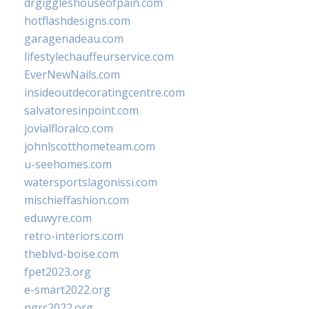
drgiggleshouseofpain.com
hotflashdesigns.com
garagenadeau.com
lifestylechauffeurservice.com
EverNewNails.com
insideoutdecoratingcentre.com
salvatoresinpoint.com
jovialfloralco.com
johnlscotthometeam.com
u-seehomes.com
watersportslagonissi.com
mischieffashion.com
eduwyre.com
retro-interiors.com
theblvd-boise.com
fpet2023.org
e-smart2022.org
ngrc2022.org