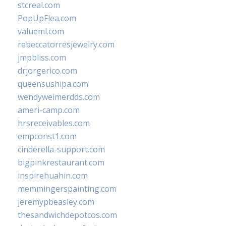
stcreal.com
PopUpFlea.com
valueml.com
rebeccatorresjewelry.com
jmpbliss.com
drjorgerico.com
queensushipa.com
wendyweimerdds.com
ameri-camp.com
hrsreceivables.com
empconst1.com
cinderella-support.com
bigpinkrestaurant.com
inspirehuahin.com
memmingerspainting.com
jeremypbeasley.com
thesandwichdepotcos.com