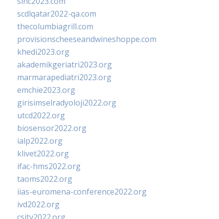
sinc2023.com
scdlqatar2022-qa.com
thecolumbiagrill.com
provisionscheeseandwineshoppe.com
khedi2023.org
akademikgeriatri2023.org
marmarapediatri2023.org
emchie2023.org
girisimselradyoloji2022.org
utcd2022.org
biosensor2022.org
ialp2022.org
klivet2022.org
ifac-hms2022.org
taoms2022.org
iias-euromena-conference2022.org
ivd2022.org
csity2022.org