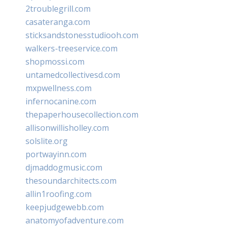
2troublegrill.com
casateranga.com
sticksandstonesstudiooh.com
walkers-treeservice.com
shopmossi.com
untamedcollectivesd.com
mxpwellness.com
infernocanine.com
thepaperhousecollection.com
allisonwillisholley.com
solslite.org
portwayinn.com
djmaddogmusic.com
thesoundarchitects.com
allin1roofing.com
keepjudgewebb.com
anatomyofadventure.com