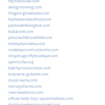
mychaihouse.com
alvisgrooming.com
thegeorginaestate.com
blythewoodseafood.com
paolosdelibangkok.com
bobacove.com
phoone24brookfield.com
mickeybarmama.com
roadwayconstructioninc.com
shopdragonflyboutique.com
sportszilla.org
batchprovisionsbar.com
brasserie-gobette.com
musicrearte.com
morseysfarms.com
riverviewtennis.com
official-kelly-toys-squishmallows.com
displaygardenonsuncrest.org