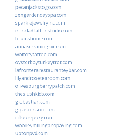
pecanjackstogo.com
zengardendayspa.com
sparklejewelryinc.com
ironcladtattoostudio.com
bruinshome.com
annascleaningsvc.com
wolfcitytattoo.com
oysterbayturkeytrot.com
lafronterarestauranteybar.com
lilyandrosetearoom.com
olivesburgberrypatch.com
theslushkids.com
giobastian.com
glpascensori.com
rifloorepoxy.com
woolleymillingandpaving.com
uptonpvd.com