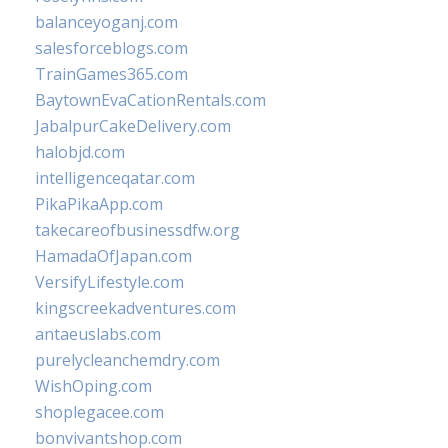
balanceyoganj.com
salesforceblogs.com
TrainGames365.com
BaytownEvaCationRentals.com
JabalpurCakeDelivery.com
halobjd.com
intelligenceqatar.com
PikaPikaApp.com
takecareofbusinessdfw.org
HamadaOfJapan.com
VersifyLifestyle.com
kingscreekadventures.com
antaeuslabs.com
purelycleanchemdry.com
WishOping.com
shoplegacee.com
bonvivantshop.com