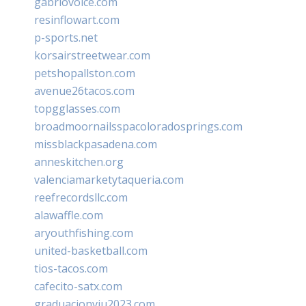
gabriovoice.com
resinflowart.com
p-sports.net
korsairstreetwear.com
petshopallston.com
avenue26tacos.com
topgglasses.com
broadmoornailsspacoloradosprings.com
missblackpasadena.com
anneskitchen.org
valenciamarketytaqueria.com
reefrecordsllc.com
alawaffle.com
aryouthfishing.com
united-basketball.com
tios-tacos.com
cafecito-satx.com
graduacionviu2023.com