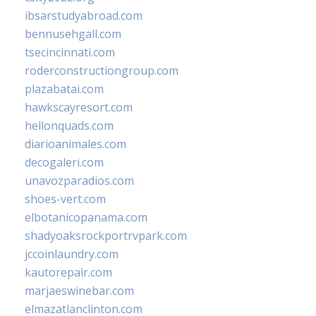
ibsarstudyabroad.com
bennusehgall.com
tsecincinnati.com
roderconstructiongroup.com
plazabatai.com
hawkscayresort.com
hellonquads.com
diarioanimales.com
decogaleri.com
unavozparadios.com
shoes-vert.com
elbotanicopanama.com
shadyoaksrockportrvpark.com
jccoinlaundry.com
kautorepair.com
marjaeswinebar.com
elmazatlanclinton.com