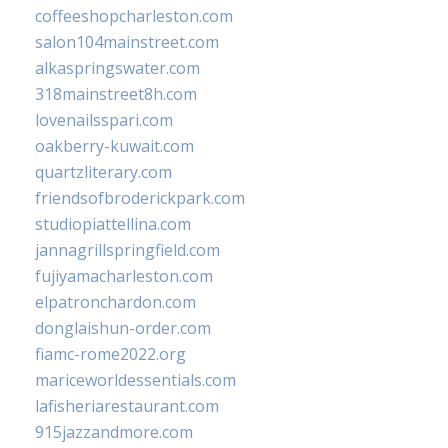
coffeeshopcharleston.com
salon104mainstreet.com
alkaspringswater.com
318mainstreet8h.com
lovenailsspari.com
oakberry-kuwait.com
quartzliterary.com
friendsofbroderickpark.com
studiopiattellina.com
jannagrillspringfield.com
fujiyamacharleston.com
elpatronchardon.com
donglaishun-order.com
fiamc-rome2022.org
mariceworldessentials.com
lafisheriarestaurant.com
915jazzandmore.com