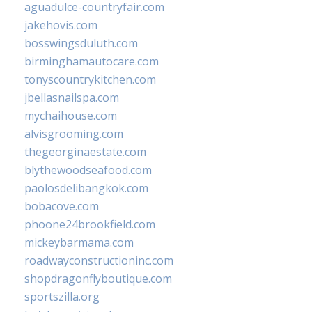
aguadulce-countryfair.com
jakehovis.com
bosswingsduluth.com
birminghamautocare.com
tonyscountrykitchen.com
jbellasnailspa.com
mychaihouse.com
alvisgrooming.com
thegeorginaestate.com
blythewoodseafood.com
paolosdelibangkok.com
bobacove.com
phoone24brookfield.com
mickeybarmama.com
roadwayconstructioninc.com
shopdragonflyboutique.com
sportszilla.org