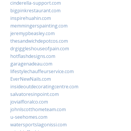
cinderella-support.com
bigpinkrestaurant.com
inspirehuahin.com
memmingerspainting.com
jeremypbeasley.com
thesandwichdepotcos.com
drgiggleshouseofpain.com
hotflashdesigns.com
garagenadeau.com
lifestylechauffeurservice.com
EverNewNails.com
insideoutdecoratingcentre.com
salvatoresinpoint.com
jovialfloralco.com
johnlscotthometeam.com
u-seehomes.com
watersportslagonissi.com