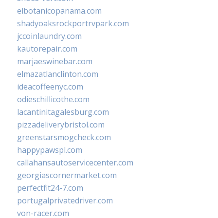
elbotanicopanama.com
shadyoaksrockportrvpark.com
jccoinlaundry.com
kautorepair.com
marjaeswinebar.com
elmazatlanclinton.com
ideacoffeenyc.com
odieschillicothe.com
lacantinitagalesburg.com
pizzadeliverybristol.com
greenstarsmogcheck.com
happypawspl.com
callahansautoservicecenter.com
georgiascornermarket.com
perfectfit24-7.com
portugalprivatedriver.com
von-racer.com