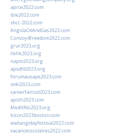
aprce2022.com
ibie2022.com
sbcc-2022.com
AngolaOilAndGas2022.com
Convoy4Freedom2022.com
grur2023.org
hkhk2023.org
napm2023.org
apsdfd2023.org
forumausape2023.com
imkl2023.com
careerfaircsd2023.com
apsth2023.com
MedItRio2023.org
lcicon2023boston.com
waitangidayfestival2022.com
vacancesscolaires2022.com