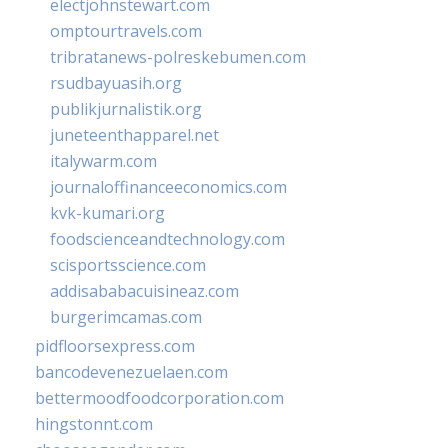
electjohnstewart.com
omptourtravels.com
tribratanews-polreskebumen.com
rsudbayuasih.org
publikjurnalistik.org
juneteenthapparel.net
italywarm.com
journaloffinanceeconomics.com
kvk-kumari.org
foodscienceandtechnology.com
scisportsscience.com
addisababacuisineaz.com
burgerimcamas.com
pidfloorsexpress.com
bancodevenezuelaen.com
bettermoodfoodcorporation.com
hingstonnt.com