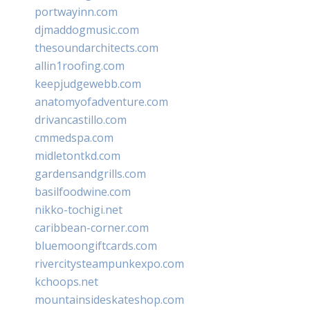
portwayinn.com
djmaddogmusic.com
thesoundarchitects.com
allin1roofing.com
keepjudgewebb.com
anatomyofadventure.com
drivancastillo.com
cmmedspa.com
midletontkd.com
gardensandgrills.com
basilfoodwine.com
nikko-tochigi.net
caribbean-corner.com
bluemoongiftcards.com
rivercitysteampunkexpo.com
kchoops.net
mountainsideskateshop.com