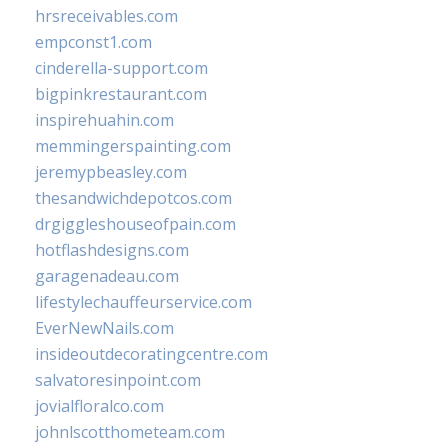
hrsreceivables.com
empconst1.com
cinderella-support.com
bigpinkrestaurant.com
inspirehuahin.com
memmingerspainting.com
jeremypbeasley.com
thesandwichdepotcos.com
drgiggleshouseofpain.com
hotflashdesigns.com
garagenadeau.com
lifestylechauffeurservice.com
EverNewNails.com
insideoutdecoratingcentre.com
salvatoresinpoint.com
jovialfloralco.com
johnlscotthometeam.com