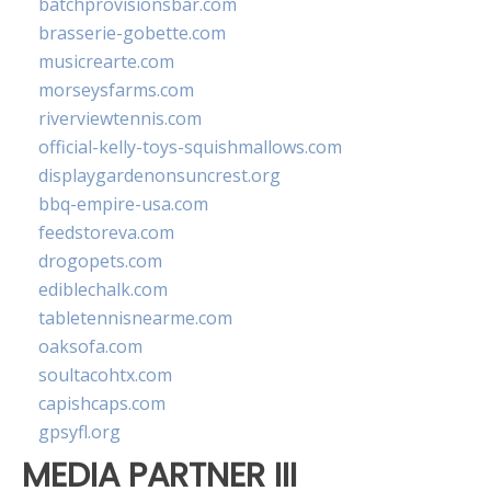
batchprovisionsbar.com
brasserie-gobette.com
musicrearte.com
morseysfarms.com
riverviewtennis.com
official-kelly-toys-squishmallows.com
displaygardenonsuncrest.org
bbq-empire-usa.com
feedstoreva.com
drogopets.com
ediblechalk.com
tabletennisnearme.com
oaksofa.com
soultacohtx.com
capishcaps.com
gpsyfl.org
MEDIA PARTNER III