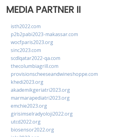
MEDIA PARTNER II
isth2022.com
p2b2pabi2023-makassar.com
wocfparis2023.org
sinc2023.com
scdlqatar2022-qa.com
thecolumbiagrill.com
provisionscheeseandwineshoppe.com
khedi2023.org
akademikgeriatri2023.org
marmarapediatri2023.org
emchie2023.org
girisimselradyoloji2022.org
utcd2022.org
biosensor2022.org