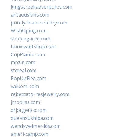
kingscreekadventures.com
antaeuslabs.com
purelycleanchemdry.com
WishOping.com
shoplegacee.com
bonvivantshop.com
CupPlante.com
mpzin.com
stcreal.com
PopUpFlea.com
valueml.com
rebeccatorresjewelry.com
jmpbliss.com
drjorgerico.com
queensushipa.com
wendyweimerdds.com
ameri-camp.com