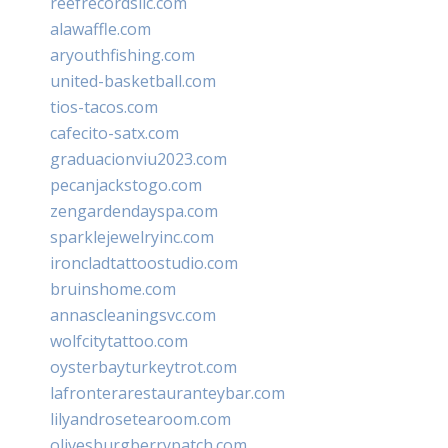
reefrecordsllc.com
alawaffle.com
aryouthfishing.com
united-basketball.com
tios-tacos.com
cafecito-satx.com
graduacionviu2023.com
pecanjackstogo.com
zengardendayspa.com
sparklejewelryinc.com
ironcladtattoostudio.com
bruinshome.com
annascleaningsvc.com
wolfcitytattoo.com
oysterbayturkeytrot.com
lafronterarestauranteybar.com
lilyandrosetearoom.com
olivesburgberrypatch.com