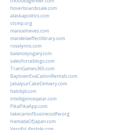
chooseagender.com
hoverboardssale.com
alaskapolitics.com
stsmp.org
manoelneves.com
mandelaeffectlibrary.com
roselynns.com
balanceyoganj.com
salesforceblogs.com
TrainGames365.com
BaytownEvaCationRentals.com
JabalpurCakeDelivery.com
halobjd.com
intelligenceqatar.com
PikaPikaApp.com
takecareofbusinessdfw.org
HamadaOfJapan.com
VersifyLifestyle.com