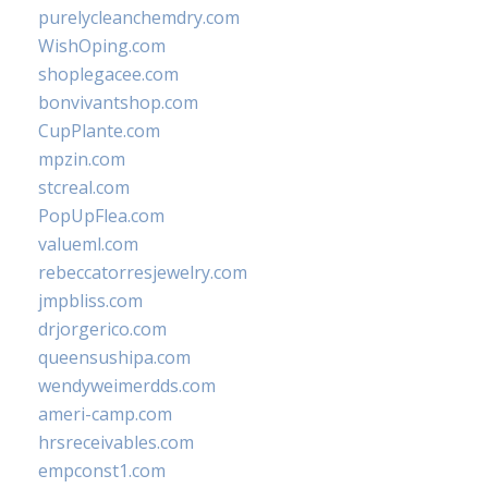
purelycleanchemdry.com
WishOping.com
shoplegacee.com
bonvivantshop.com
CupPlante.com
mpzin.com
stcreal.com
PopUpFlea.com
valueml.com
rebeccatorresjewelry.com
jmpbliss.com
drjorgerico.com
queensushipa.com
wendyweimerdds.com
ameri-camp.com
hrsreceivables.com
empconst1.com