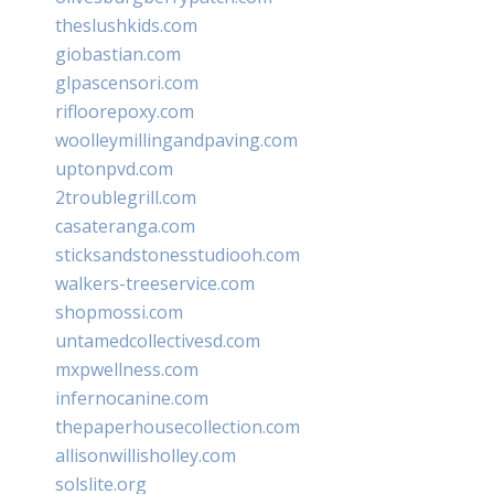
theslushkids.com
giobastian.com
glpascensori.com
rifloorepoxy.com
woolleymillingandpaving.com
uptonpvd.com
2troublegrill.com
casateranga.com
sticksandstonesstudiooh.com
walkers-treeservice.com
shopmossi.com
untamedcollectivesd.com
mxpwellness.com
infernocanine.com
thepaperhousecollection.com
allisonwillisholley.com
solslite.org