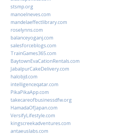
stsmp.org
manoelneves.com
mandelaeffectlibrary.com
roselynns.com
balanceyoganj.com
salesforceblogs.com
TrainGames365.com
BaytownEvaCationRentals.com
JabalpurCakeDelivery.com
halobjd.com
intelligenceqatar.com
PikaPikaApp.com
takecareofbusinessdfw.org
HamadaOfJapan.com
VersifyLifestyle.com
kingscreekadventures.com
antaeuslabs.com