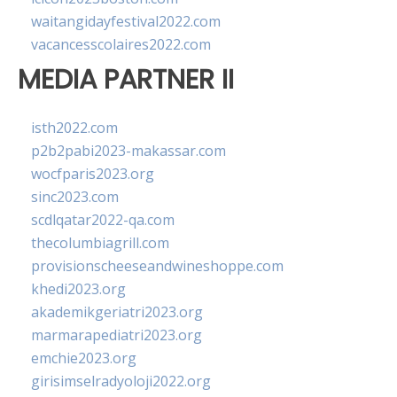
waitangidayfestival2022.com
vacancesscolaires2022.com
MEDIA PARTNER II
isth2022.com
p2b2pabi2023-makassar.com
wocfparis2023.org
sinc2023.com
scdlqatar2022-qa.com
thecolumbiagrill.com
provisionscheeseandwineshoppe.com
khedi2023.org
akademikgeriatri2023.org
marmarapediatri2023.org
emchie2023.org
girisimselradyoloji2022.org