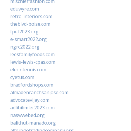
mischieffashion.com
eduwyre.com
retro-interiors.com
theblvd-boise.com
fpet2023.org
e-smart2022.org
ngrc2022.org
leesfamilyfoods.com
lewis-lewis-cpas.com
eleontennis.com
cyetus.com
bradfordshops.com
almadenranchsanjose.com
advocatevijay.com
adlibilimler2023.com
naswwebed.org
balithut-manado.org
alteregotradingcompany.org