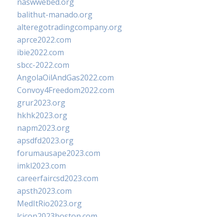
naswwebed.org
balithut-manado.org
alteregotradingcompany.org
aprce2022.com
ibie2022.com
sbcc-2022.com
AngolaOilAndGas2022.com
Convoy4Freedom2022.com
grur2023.org
hkhk2023.org
napm2023.org
apsdfd2023.org
forumausape2023.com
imkl2023.com
careerfaircsd2023.com
apsth2023.com
MedItRio2023.org
lcicon2023boston.com