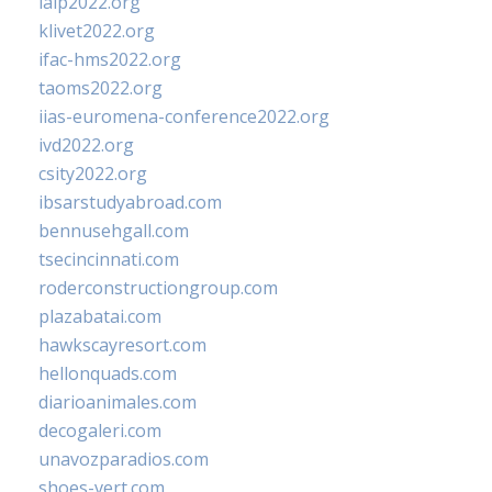
ialp2022.org
klivet2022.org
ifac-hms2022.org
taoms2022.org
iias-euromena-conference2022.org
ivd2022.org
csity2022.org
ibsarstudyabroad.com
bennusehgall.com
tsecincinnati.com
roderconstructiongroup.com
plazabatai.com
hawkscayresort.com
hellonquads.com
diarioanimales.com
decogaleri.com
unavozparadios.com
shoes-vert.com