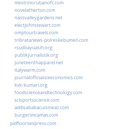
mestrinorubanofc.com
novelatherton.com
nassvalleygardens.net
electjohnstewart.com
omptourtravels.com
tribratanews-polreskebumen.com
rsudbayuasih.org
publikjurnalistik.org
juneteenthapparel.net
italywarm.com
journaloffinanceeconomics.com
kvk-kumari.org
foodscienceandtechnology.com
scisportsscience.com
addisababacuisineaz.com
burgerimcamas.com
pidfloorsexpress.com