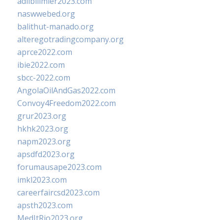
adlibilimler2023.com
naswwebed.org
balithut-manado.org
alteregotradingcompany.org
aprce2022.com
ibie2022.com
sbcc-2022.com
AngolaOilAndGas2022.com
Convoy4Freedom2022.com
grur2023.org
hkhk2023.org
napm2023.org
apsdfd2023.org
forumausape2023.com
imkl2023.com
careerfaircsd2023.com
apsth2023.com
MedItRio2023.org