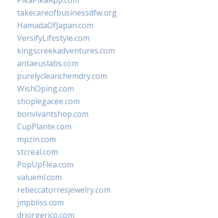
takecareofbusinessdfw.org
HamadaOfJapan.com
VersifyLifestyle.com
kingscreekadventures.com
antaeuslabs.com
purelycleanchemdry.com
WishOping.com
shoplegacee.com
bonvivantshop.com
CupPlante.com
mpzin.com
stcreal.com
PopUpFlea.com
valueml.com
rebeccatorresjewelry.com
jmpbliss.com
drjorgerico.com