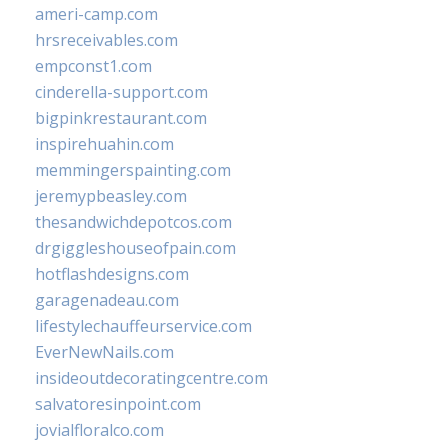
ameri-camp.com
hrsreceivables.com
empconst1.com
cinderella-support.com
bigpinkrestaurant.com
inspirehuahin.com
memmingerspainting.com
jeremypbeasley.com
thesandwichdepotcos.com
drgiggleshouseofpain.com
hotflashdesigns.com
garagenadeau.com
lifestylechauffeurservice.com
EverNewNails.com
insideoutdecoratingcentre.com
salvatoresinpoint.com
jovialfloralco.com