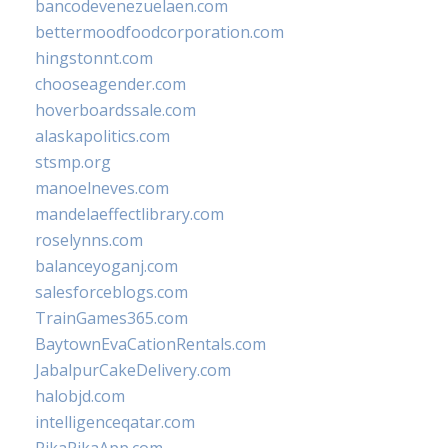
bancodevenezuelaen.com
bettermoodfoodcorporation.com
hingstonnt.com
chooseagender.com
hoverboardssale.com
alaskapolitics.com
stsmp.org
manoelneves.com
mandelaeffectlibrary.com
roselynns.com
balanceyoganj.com
salesforceblogs.com
TrainGames365.com
BaytownEvaCationRentals.com
JabalpurCakeDelivery.com
halobjd.com
intelligenceqatar.com
PikaPikaApp.com