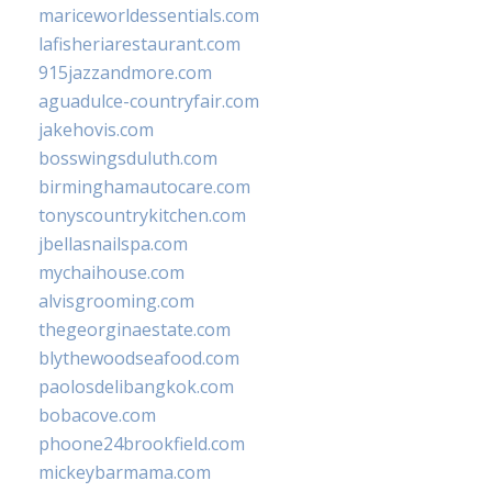
mariceworldessentials.com
lafisheriarestaurant.com
915jazzandmore.com
aguadulce-countryfair.com
jakehovis.com
bosswingsduluth.com
birminghamautocare.com
tonyscountrykitchen.com
jbellasnailspa.com
mychaihouse.com
alvisgrooming.com
thegeorginaestate.com
blythewoodseafood.com
paolosdelibangkok.com
bobacove.com
phoone24brookfield.com
mickeybarmama.com