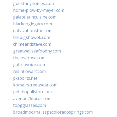
guesttinyhomes.com
home-plow-by-meyer.com
palatelatincuisine.com
blackdoglegacy.com
eatvivahouston.com
thebigshowok.com
chimeandstave.com
greatwallseafoodny.com
theloverose.com
gabriovoice.com
resinflowart.com
p-sports.net
korsairstreetwear.com
petshopallston.com
avenue26tacos.com
topgglasses.com
broadmoornailsspacoloradosprings.com