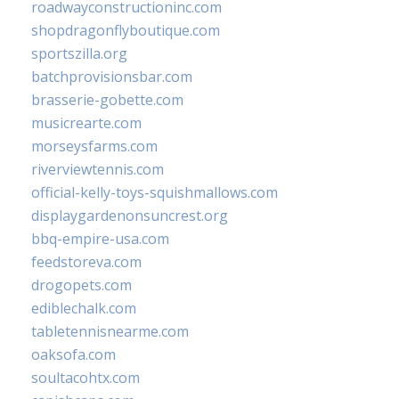
roadwayconstructioninc.com
shopdragonflyboutique.com
sportszilla.org
batchprovisionsbar.com
brasserie-gobette.com
musicrearte.com
morseysfarms.com
riverviewtennis.com
official-kelly-toys-squishmallows.com
displaygardenonsuncrest.org
bbq-empire-usa.com
feedstoreva.com
drogopets.com
ediblechalk.com
tabletennisnearme.com
oaksofa.com
soultacohtx.com