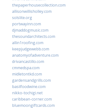
thepaperhousecollection.com
allisonwillisholley.com
solslite.org
portwayinn.com
djmaddogmusic.com
thesoundarchitects.com
allin1roofing.com
keepjudgewebb.com
anatomyofadventure.com
drivancastillo.com
cmmedspa.com
midletontkd.com
gardensandgrills.com
basilfoodwine.com
nikko-tochigi.net
caribbean-corner.com
bluemoongiftcards.com