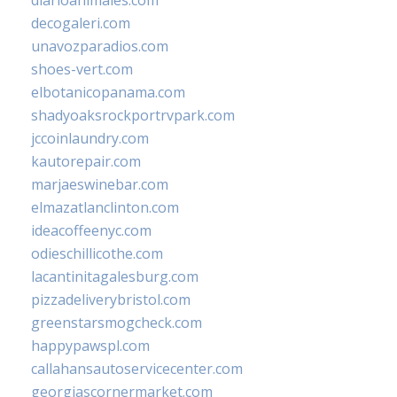
diarioanimales.com
decogaleri.com
unavozparadios.com
shoes-vert.com
elbotanicopanama.com
shadyoaksrockportrvpark.com
jccoinlaundry.com
kautorepair.com
marjaeswinebar.com
elmazatlanclinton.com
ideacoffeenyc.com
odieschillicothe.com
lacantinitagalesburg.com
pizzadeliverybristol.com
greenstarsmogcheck.com
happypawspl.com
callahansautoservicecenter.com
georgiascornermarket.com