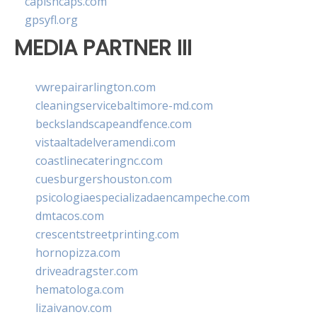
capishcaps.com
gpsyfl.org
MEDIA PARTNER III
vwrepairarlington.com
cleaningservicebaltimore-md.com
beckslandscapeandfence.com
vistaaltadelveramendi.com
coastlinecateringnc.com
cuesburgershouston.com
psicologiaespecializadaencampeche.com
dmtacos.com
crescentstreetprinting.com
hornopizza.com
driveadragster.com
hematologa.com
lizaivanov.com