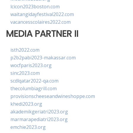
lcicon2023boston.com
waitangidayfestival2022.com
vacancesscolaires2022.com
MEDIA PARTNER II
isth2022.com
p2b2pabi2023-makassar.com
wocfparis2023.org
sinc2023.com
scdlqatar2022-qa.com
thecolumbiagrill.com
provisionscheeseandwineshoppe.com
khedi2023.org
akademikgeriatri2023.org
marmarapediatri2023.org
emchie2023.org