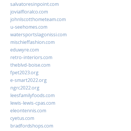
salvatoresinpoint.com
jovialfloralco.com
johnlscotthometeam.com
u-seehomes.com
watersportslagonissi.com
mischieffashion.com
eduwyre.com
retro-interiors.com
theblvd-boise.com
fpet2023.org
e-smart2022.org
ngrc2022.org
leesfamilyfoods.com
lewis-lewis-cpas.com
eleontennis.com
cyetus.com
bradfordshops.com