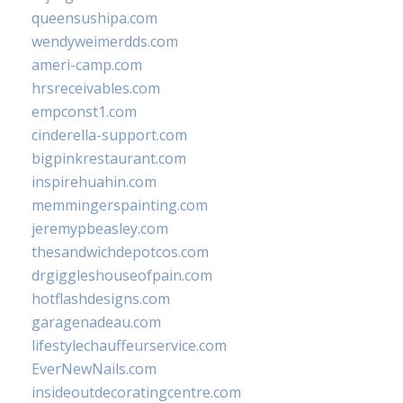
queensushipa.com
wendyweimerdds.com
ameri-camp.com
hrsreceivables.com
empconst1.com
cinderella-support.com
bigpinkrestaurant.com
inspirehuahin.com
memmingerspainting.com
jeremypbeasley.com
thesandwichdepotcos.com
drgiggleshouseofpain.com
hotflashdesigns.com
garagenadeau.com
lifestylechauffeurservice.com
EverNewNails.com
insideoutdecoratingcentre.com