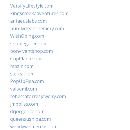
VersifyLifestyle.com
kingscreekadventures.com
antaeuslabs.com
purelycleanchemdry.com
WishOping.com
shoplegacee.com
bonvivantshop.com
CupPlante.com
mpzin.com
stcreal.com
PopUpFlea.com
valueml.com
rebeccatorresjewelry.com
jmpbliss.com
drjorgerico.com
queensushipa.com
wendyweimerdds.com