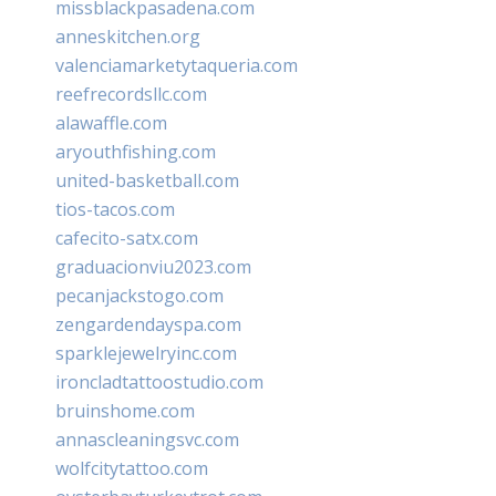
missblackpasadena.com
anneskitchen.org
valenciamarketytaqueria.com
reefrecordsllc.com
alawaffle.com
aryouthfishing.com
united-basketball.com
tios-tacos.com
cafecito-satx.com
graduacionviu2023.com
pecanjackstogo.com
zengardendayspa.com
sparklejewelryinc.com
ironcladtattoostudio.com
bruinshome.com
annascleaningsvc.com
wolfcitytattoo.com