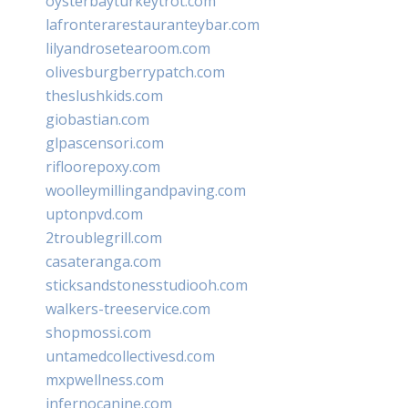
oysterbayturkeytrot.com
lafronterarestauranteybar.com
lilyandrosetearoom.com
olivesburgberrypatch.com
theslushkids.com
giobastian.com
glpascensori.com
rifloorepoxy.com
woolleymillingandpaving.com
uptonpvd.com
2troublegrill.com
casateranga.com
sticksandstonesstudiooh.com
walkers-treeservice.com
shopmossi.com
untamedcollectivesd.com
mxpwellness.com
infernocanine.com